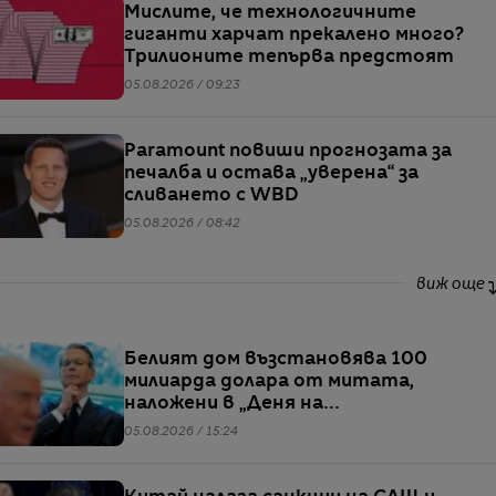
Мислите, че технологичните
гиганти харчат прекалено много?
Трилионите тепърва предстоят
05.08.2026 / 09:23
Paramount повиши прогнозата за
печалба и остава „уверена“ за
сливането с WBD
05.08.2026 / 08:42
виж още
Белият дом възстановява 100
милиарда долара от митата,
наложени в „Деня на
освобождението“
05.08.2026 / 15:24