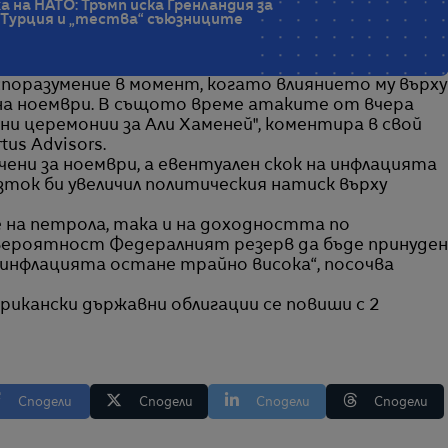
 на НАТО: Тръмп иска Гренландия за
 Турция и „тества“ съюзниците
 споразумение в момент, когато влиянието му върху
на ноември. В същото време атаките от вчера
 церемонии за Али Хаменей", коментира в свой
us Advisors.
ени за ноември, а евентуален скок на инфлацията
зток би увеличил политическия натиск върху
е на петрола, така и на доходността по
 вероятност Федералният резерв да бъде принуден
 инфлацията остане трайно висока“, посочва
икански държавни облигации се повиши с 2
Сподели
Сподели
Сподели
Сподели