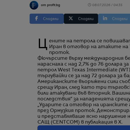
от profit.bg
08.07.2026 / 04:35
Сподели
Сподели
Сподели
Цените на петрола се повишават в сряда, след като САЩ нанесоха нови удари по
Иран в отговор на атаките на 
проток.
Фючърсите върху международния бе
нараснаха с над 2,7% до 76 долара з
петрол West Texas Intermediate (WTI
търгувайки се за над 72 долара за ба
Американските въоръжени сили съобщ
срещу Иран, след като три търговс
били атакувани във вторник. Вашинг
последствия“ за нападенията срещ
„Ударите са отговор на иранските 
през Ормузкия проток. Демонстрир
и представляваше ясно нарушение 
САЩ (CENTCOM) в публикация в X.