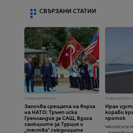
СВЪРЗАНИ СТАТИИ
Глобално
/
Светът
Глобално
/
Свет
Започва срещата на върха
Иран изст
на НАТО: Тръмп иска
кораби кр
Гренландия за САЩ, вдига
проток
санкциите за Турция и
Атаките м
„тества“ съюзниците