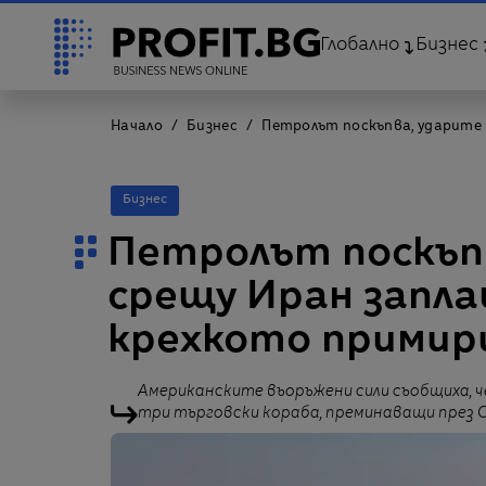
Глобално
Бизнес
Начало
Бизнес
Петролът поскъпва, ударите
Бизнес
Петролът поскъп
срещу Иран запл
крехкото примири
Американските въоръжени сили съобщиха, че
три търговски кораба, преминаващи през О