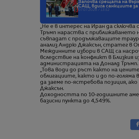
Започва срещата на върха
САЩ, вдига санкциите за
07.07.2026 / 13:52
„Не е в интерес на Иран да сключва
Тръмп нараства с приближаването 
съвпадат с продължаващите траурни
анализ Андрю Джаксън, стратег в Ort
Междинните избори в САЩ са насроч
вследствие на конфликт в Близкия и
администрацията на Доналд Тръмп.
„Това води до ръст както на ценит
облигациите, както и до по-голяма
да заеме по-ястребова позиция, ако
Джаксън.
Доходността по 10-годишните амер
базисни пункта до 4,549%.