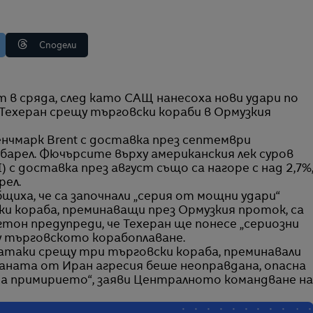
Сподели
Техеран срещу търговски кораби в Ормузкия
нчмарк Brent с доставка през септември
а барел. Фючърсите върху американския лек суров
) с доставка през август също са нагоре с над 2,7%
рел.
иха, че са започнали „серия от мощни удари“
ки кораба, преминаващи през Ормузкия проток, са
тон предупреди, че Техеран ще понесе „сериозни
у търговското корабоплаване.
атаки срещу три търговски кораба, преминавали
аната от Иран агресия беше неоправдана, опасна
на примирието“, заяви Централното командване на