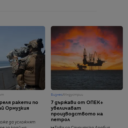
ът
Бизнес
/
Индустрии
реля ракети по
7 държави от ОПЕК+
ай Ормузкия
увеличават
производството на
петрол
оже да усложнят