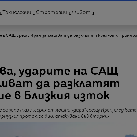
Технологии
Стратегии
Живот
 на САЩ срещу Иран заплашват да разклатят крехкото примири
ва, ударите на САЩ
ашват да разклатят
е в Близкия изток
 са започнали „серия от мощни удари“ срещу Иран, след като
рмузкия проток, са били атакувани във вторник