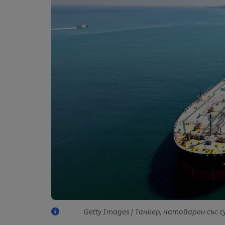
Getty Images | Танкер, натоварен със 