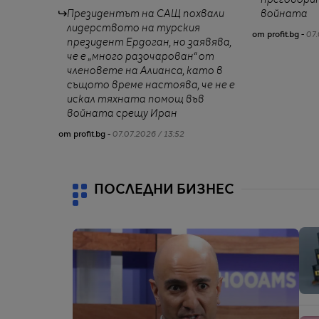
преговорит
Президентът на САЩ похвали
войната
лидерството на турския
от profit.bg -
07.
президент Ердоган, но заявява,
че е „много разочарован“ от
членовете на Алианса, като в
същото време настоява, че не е
искал тяхната помощ във
войната срещу Иран
от profit.bg -
07.07.2026 / 13:52
ПОСЛЕДНИ БИЗНЕС