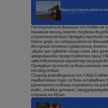
Иран изстреля ракети по
07.07.2026 / 09:30
Последната ескалация поставя на 
миналия месец, което позволи възо
стратегическия Ормузки проток сле
Като знак, че ситуацията се влош
вторник отмени изключение, което 
„Иран ще извлече ползи само ако де
американски представител пред CN
чувствителния характер на разгов
Ормузкия проток са били напълно н
последствия.
Според ръководения от САЩ Съвме
плавателни съда са били атакувани 
Центърът повиши оценката на риска
ниво „тежка заплаха“, предупрежда
страна на Иран.