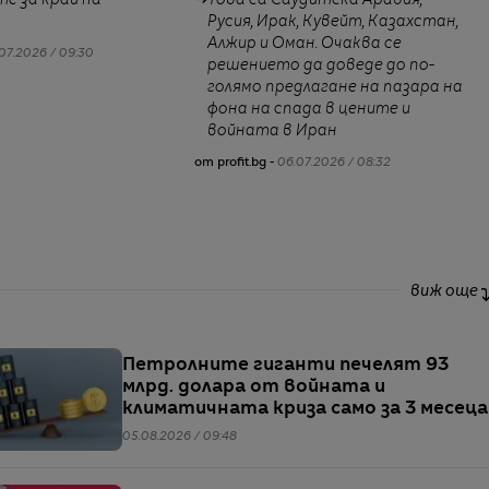
е за край на
Това са Саудитска Арабия,
Русия, Ирак, Кувейт, Казахстан,
Алжир и Оман. Очаква се
07.2026 / 09:30
решението да доведе до по-
голямо предлагане на пазара на
фона на спада в цените и
войната в Иран
от profit.bg -
06.07.2026 / 08:32
виж още
Петролните гиганти печелят 93
млрд. долара от войната и
климатичната криза само за 3 месеца
05.08.2026 / 09:48