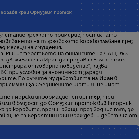
 кораби край Ормузкия проток
изпитание крехкото примирие, постигнато
бновяването на търговското корабоплаване през
д месеци на смущения.
ава, Министерството на финансите на САЩ във
позволяваше на Иран да продава своя петрол.
монстрира отговорно поведение“, казва
BC при условие за анонимност заради
орите. По думите му действията на Иран в
еприемливи за Съединените щати и ще имат
стен морски информационен център, три
в или в близост до Ормузкия проток във вторник.
 за корабите, преминаващи през водния път, до
вайки, че са вероятни нови враждебни действия от