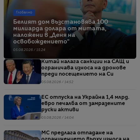
Глобално
Белият дом възстановява 100
милиарда долара от митата,
наложени в „Деня на
освобождението“
05.08.2026 / 15:24
Китай налага санкции на САЩ и
ограничава износа на дронове
преди посещението на Си
05.08.2026 / 14:52
ЕС отпуска на Украйна 1,4 млрд.
евро печалба от замразените
руски активи
05.08.2026 / 14:04
МС предлага отпадане на
ограничението върху износа на