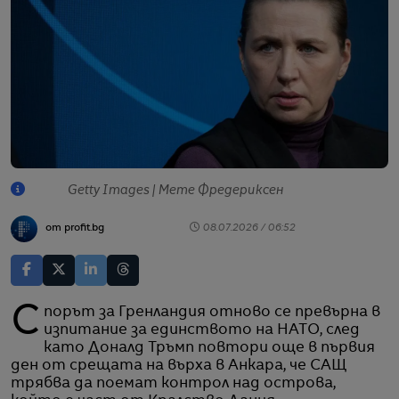
Getty Images | Мете Фредериксен
от profit.bg
08.07.2026 / 06:52
Спорът за Гренландия отново се превърна в
изпитание за единството на НАТО, след
като Доналд Тръмп повтори още в първия
ден от срещата на върха в Анкара, че САЩ
трябва да поемат контрол над острова,