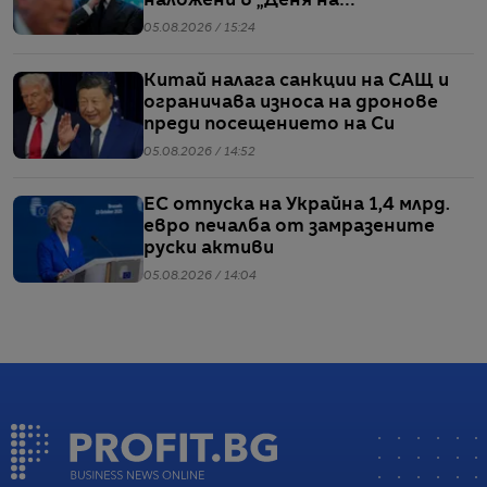
наложени в „Деня на
освобождението“
05.08.2026 / 15:24
Китай налага санкции на САЩ и
ограничава износа на дронове
преди посещението на Си
05.08.2026 / 14:52
ЕС отпуска на Украйна 1,4 млрд.
евро печалба от замразените
руски активи
05.08.2026 / 14:04