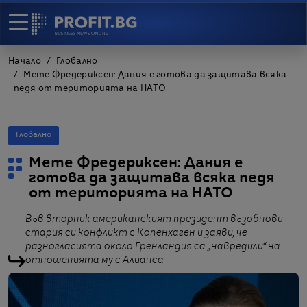
Начало
Глобално
Мете Фредериксен: Дания е готова да защитава всяка
педя от територията на НАТО
Глобално
Мете Фредериксен: Дания е
готова да защитава всяка педя
от територията на НАТО
Във вторник американският президент възобнови
стария си конфликт с Копенхаген и заяви, че
разногласията около Гренландия са „навредили“ на
отношенията му с Алианса