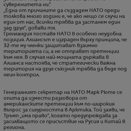
суверенитета ни.“
„Една от причините да създадем НАТО преди
толкова много години е, че ако нещо се случи на
един от нас, всички трябва да застанем един
зад друг“, добави тя.
Гренландия поставя НАТО в особено неудобна
позиция. Алиансът е изграден върху принципа, че
32-те му членки защитават взаимно
територията си, а не отправят претенции
към нея. В случая най-мощната държава в
Алианса настоява, че стратегически важна
територия на друг съюзник трябва да бъде под
неин контрол.
Генералният секретар на НАТО Марк Рюте се
опита да измести разговора от
американските претенции към по-широкия
въпрос за сигурността в Арктика. Той заяви, че
Тръмп „има право“, когато предупреждава за
засилващото се присъствие на Русия и Китай в
региона.