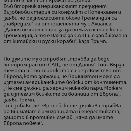
който е част от Кралство Дания.
Във вторник американският президент
възобнови стария си конфликт с Копенхаген и
заяви, че разногласията около Гренландия са
„навредили“ на отношенията му с Алианса.
„Дания не харчи пари, за да помага истински на
Гренландия, а тя е важна за САЩ и е заобиколена
от китайски и руски кораби“, каза Тръмп.
По думите му островът „трябва да бъде
контролиран от САЩ, не от Дания“. Той свърза
темата и с по-широкото си недоволство от
Европа, като заплаши, че Вашингтон може да
изтегли американските войски от континента.
„Не сме длъжни да харчим никакви пари. Можем
да изтеглим всичките си войници от Европа“,
заяви Тръмп.
Той добави, че европейските държави трябва
да внимават с имиграцията и енергетиката,
защото в противен случай „няма да имате
Европа повече“.