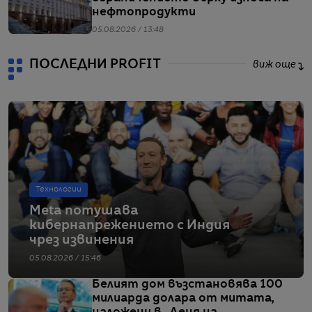
нефтопродукти
05.08.2026 / 13:48
ПОСЛЕДНИ PROFIT
виж още
Технологии
Meta потушава
кибернапрежението с Индия
чрез извинения
05.08.2026 / 15:46
Белият дом възстановява 100
милиарда долара от митата,