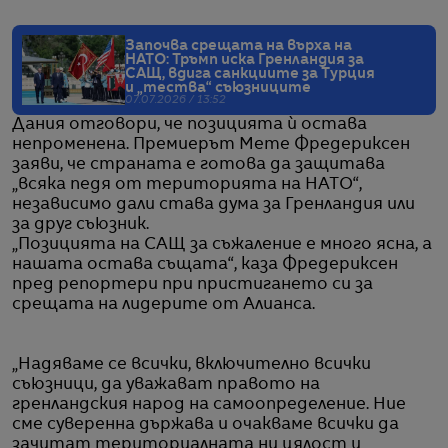
Започва срещата на върха на
НАТО: Тръмп иска Гренландия за
САЩ, вдига санкциите за Турция
и „тества“ съюзниците
07.07.2026 / 13:52
Дания отговори, че позицията ѝ остава
непроменена. Премиерът Мете Фредериксен
заяви, че страната е готова да защитава
„всяка педя от територията на НАТО“,
независимо дали става дума за Гренландия или
за друг съюзник.
„Позицията на САЩ за съжаление е много ясна, а
нашата остава същата“, каза Фредериксен
пред репортери при пристигането си за
срещата на лидерите от Алианса.
„Надяваме се всички, включително всички
съюзници, да уважават правото на
гренландския народ на самоопределение. Ние
сме суверенна държава и очакваме всички да
зачитат териториалната ни цялост и