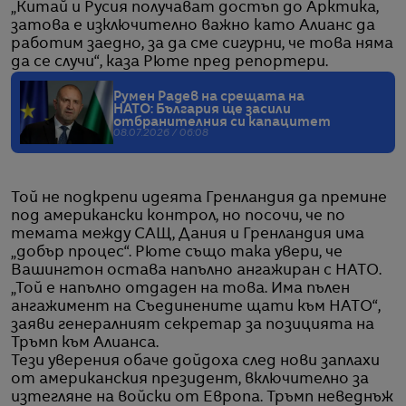
„Китай и Русия получават достъп до Арктика,
затова е изключително важно като Алианс да
работим заедно, за да сме сигурни, че това няма
да се случи“, каза Рюте пред репортери.
Румен Радев на срещата на
НАТО: България ще засили
отбранителния си капацитет
08.07.2026 / 06:08
Той не подкрепи идеята Гренландия да премине
под американски контрол, но посочи, че по
темата между САЩ, Дания и Гренландия има
„добър процес“. Рюте също така увери, че
Вашингтон остава напълно ангажиран с НАТО.
„Той е напълно отдаден на това. Има пълен
ангажимент на Съединените щати към НАТО“,
заяви генералният секретар за позицията на
Тръмп към Алианса.
Тези уверения обаче дойдоха след нови заплахи
от американския президент, включително за
изтегляне на войски от Европа. Тръмп неведнъж