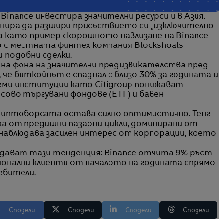
 Binance инвестира значителни ресурси и в Азия.
анира да разшири присъствието си „изключително
чва като пример скорошното навлизане на Binance
 с местната финтех компания Blockshoals
и подобни сделки.
 на фона на значителни предизвикателства пред
 че биткойнът е спаднал с близо 30% за годината и
леми институции като Citigroup понижават
сово търгувани фондове (ETF) и бавен
риптоборсата остава силно оптимистично. Тенг
ика от предишни пазарни цикли, доминирани от
 наблюдава засилен интерес от корпорации, което
ават тази тенденция: Binance отчита 9% ръст
онални клиенти от началото на годината спрямо
ебители.
Сподели
Сподели
Сподели
Сподели