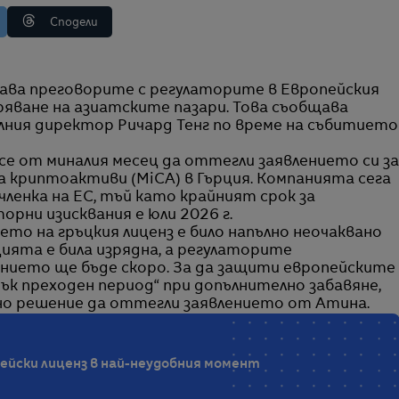
Сподели
ряване на азиатските пазари. Това съобщава
елния директор Ричард Тенг по време на събитието
ce от миналия месец да оттегли заявлението си за
а криптоактиви (MiCA) в Гърция. Компанията сега
ленка на ЕС, тъй като крайният срок за
орни изисквания е юли 2026 г.
янето на гръцкия лиценз е било напълно неочаквано
цията е била изрядна, а регулаторите
рението ще бъде скоро. За да защити европейските
к преходен период“ при допълнително забавяне,
о решение да оттегли заявлението от Атина.
пейски лиценз в най-неудобния момент