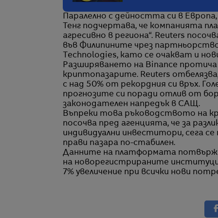
Паралелно с дейността си в Европа,
Тенг подчертава, че компанията пл
агресивно в региона“. Reuters посо
във Филипините чрез партньорство
Technologies, като се очакват и нов
Разширяването на Binance протича
криптопазарите. Reuters отбелязва,
с над 50% от рекордния си връх. Го
прогнозите си поради отлив от бор
законодателен напредък в САЩ.
Въпреки това ръководството на к
посочва пред агенцията, че за разл
индивидуални инвеститори, сега се
прави пазара по-стабилен.
Данните на платформата потвържд
на новорегистрираните институци
7% увеличение при всички нови потр