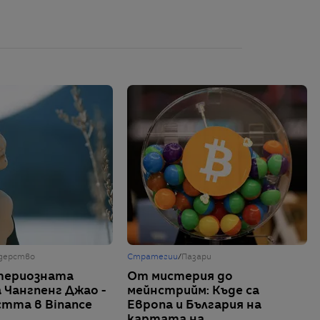
дерство
Стратегии
/
Пазари
стериозната
От мистерия до
 Чангпенг Джао -
мейнстрийм: Къде са
стта в Binance
Европа и България на