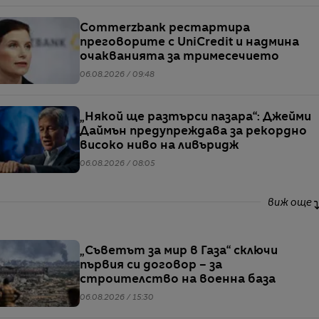
Commerzbank рестартира
преговорите с UniCredit и надмина
очакванията за тримесечието
06.08.2026 / 09:48
„Някой ще разтърси пазара“: Джейми
Даймън предупреждава за рекордно
високо ниво на ливъридж
06.08.2026 / 08:05
виж още
„Съветът за мир в Газа“ сключи
първия си договор – за
строителство на военна база
06.08.2026 / 15:30