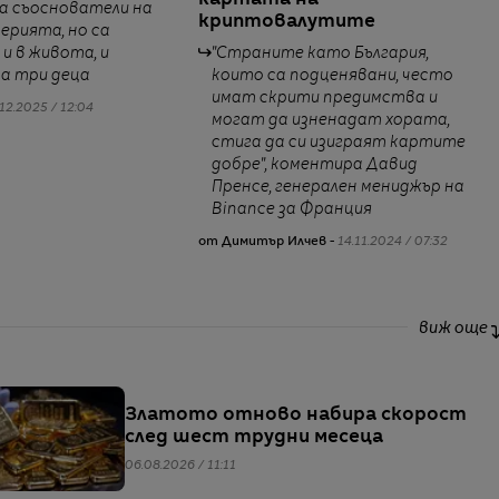
картата на
а съоснователи на
криптовалутите
ерията, но са
и в живота, и
"Страните като България,
а три деца
които са подценявани, често
имат скрити предимства и
12.2025 / 12:04
могат да изненадат хората,
стига да си изиграят картите
добре", коментира Давид
Пренсе, генерален мениджър на
Binance за Франция
от Димитър Илчев -
14.11.2024 / 07:32
виж още
Златото отново набира скорост
след шест трудни месеца
06.08.2026 / 11:11