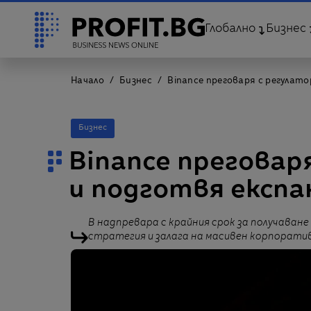
Глобално
Бизнес
Начало
Бизнес
Binance преговаря с регулато
Бизнес
Binance преговар
и подготвя експа
В надпревара с крайния срок за получаване
стратегия и залага на масивен корпоратив