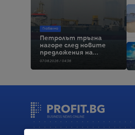
Глобално
Петролът тръгна
нагоре след новите
предложения на
Иран за Ормузкия
07.08.2026 / 04:36
проток