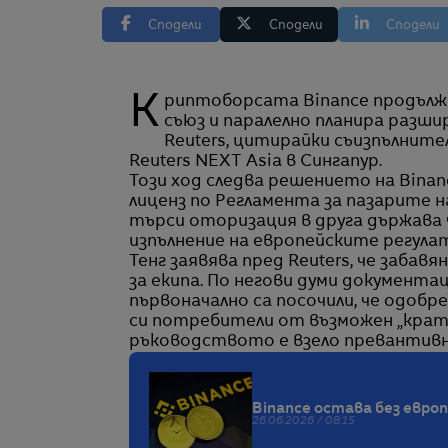
Сподели
Сподели
Сподели
Криптоборсата Binance продължава преговорите с регулаторите в Европейския
съюз и паралелно планира разши
Reuters, цитирайки съизпълнит
Reuters NEXT Asia в Сингапур.
Този ход следва решението на Binan
лиценз по Регламента за пазарите н
търси оторизация в друга държава ч
изпълнение на европейските регулат
Тенг заявява пред Reuters, че забав
за екипа. По негови думи документа
първоначално са посочили, че одоб
си потребители от възможен „кратъ
ръководството е взело превантивн
Binance остава без евро
26.06.2026 / 08:15