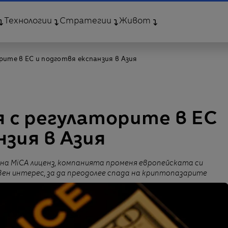
Технологии
Стратегии
Живот
рите в ЕС и подготвя експанзия в Азия
я с регулаторите в ЕС
нзия в Азия
 на MiCA лиценз, компанията променя европейската си
ен интерес, за да преодолее спада на криптопазарите