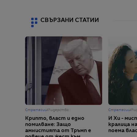
СВЪРЗАНИ СТАТИИ
Стратегии
/
Лидерство
Стратегии
/
Ли
Крипто, власт и едно
И Хи - ми
помилване: Защо
кралица на
амнистията от Тръмп е
поема вла