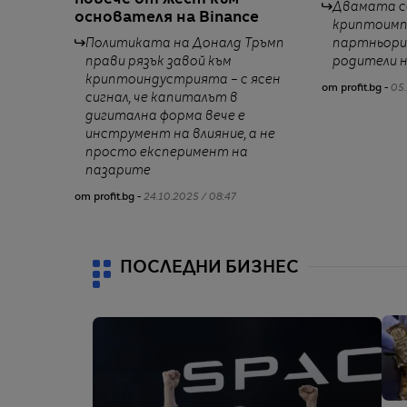
повече от жест към
Двамата с
основателя на Binance
криптоимп
Политиката на Доналд Тръмп
партньори 
прави рязък завой към
родители н
криптоиндустрията – с ясен
от profit.bg -
05.
сигнал, че капиталът в
дигитална форма вече е
инструмент на влияние, а не
просто експеримент на
пазарите
от profit.bg -
24.10.2025 / 08:47
ПОСЛЕДНИ БИЗНЕС