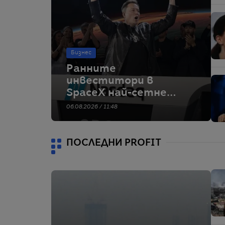
Бизнес
Ранните
инвеститори в
SpaceX най-сетне
могат да продават
06.08.2026 / 11:48
дяловете си.
Таймингът не е
идеален
ПОСЛЕДНИ PROFIT