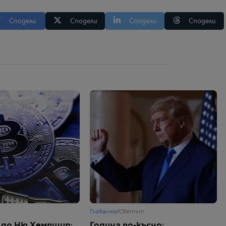
Сподели
Сподели
Сподели
Сподели
Глобално
/
Светът