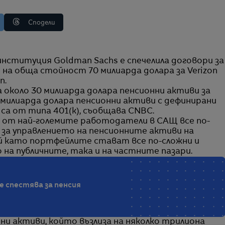
Сподели
 на обща стойност 70 милиарда долара за Verizon
n.
 около 30 милиарда долара пенсионни активи за
40 милиарда долара пенсионни активи с дефинирани
 са от типа 401(k), съобщава CNBC.
и от най-големите работодатели в САЩ все по-
а управлението на пенсионните активи на
й като портфейлите стават все по-сложни и
на публичните, така и на частните пазари.
е спестява за пенсия
ни активи, който възлиза на няколко трилиона