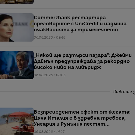
Commerzbank рестартира
преговорите с UniCredit и надмина
очакванията за тримесечието
06.08.2026 / 09:48
„Някой ще разтърси пазара“: Джейми
Даймън предупреждава за рекордно
високо ниво на ливъридж
06.08.2026 / 08:05
виж още
Безпрецедентен ефект от жегата:
Цяла Италия е в здравна тревога,
Унгария и Румъния пестят
електричество
06.08.2026 / 14:27