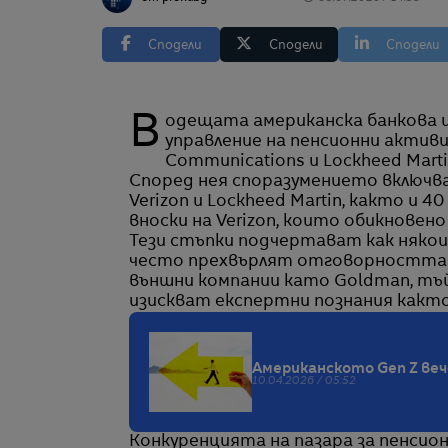
Сподели
Сподели
Сподели
Водещата американска банкова институция Goldman Sachs е спечелила договори за
управление на пенсионни активи
Communications и Lockheed Marti
Според нея споразумението включва
Verizon и Lockheed Martin, както и 
вноски на Verizon, които обикновено
Тези стъпки подчертават как няко
често прехвърлят отговорността з
външни компании като Goldman, тъ
изискват експертни познания както 
Американското Gen Z веч
10.04.2026 / 05:52
Конкуренцията на пазара за пенсион