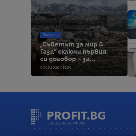
Глобално
„Съветът за мир в
Газа“ сключи първия
си договор – за
строителство на
06.08.2026 / 15:30
военна база