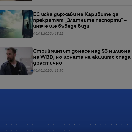
ЕС иска държави на Карибите да
прекратят „Златните паспорти“ –
иначе ще въведе визи
06.08.2026 / 13:22
Стриймингът донесе над $3 милиона
на WBD, но цената на акциите спада
драстично
06.08.2026 / 12:36