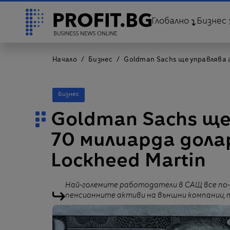
Глобално
Бизнес
Начало
Бизнес
Goldman Sachs ще управлява а
Бизнес
Goldman Sachs ще
70 милиарда долар
Lockheed Martin
Най-големите работодатели в САЩ все по
пенсионните активи на външни компании,