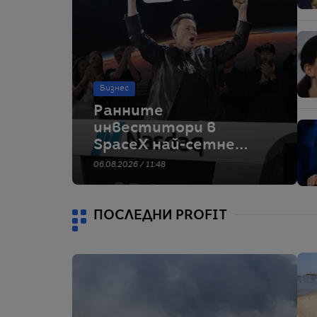
Бизнес
Ранните
инвеститори в
SpaceX най-сетне
могат да продават
06.08.2026 / 11:48
дяловете си.
Таймингът не е
идеален
ПОСЛЕДНИ PROFIT