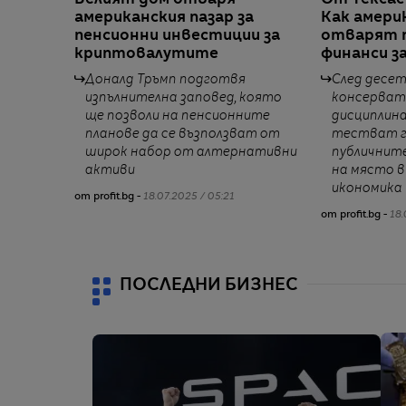
Белият дом отваря
От Тексас
американския пазар за
Как амер
пенсионни инвестиции за
отварят п
криптовалутите
финанси з
Доналд Тръмп подготвя
След десе
изпълнителна заповед, която
консерват
ще позволи на пенсионните
дисциплин
планове да се възползват от
тестват г
широк набор от алтернативни
публичните
активи
на място 
икономика
от profit.bg -
18.07.2025 / 05:21
от profit.bg -
18.
ПОСЛЕДНИ БИЗНЕС