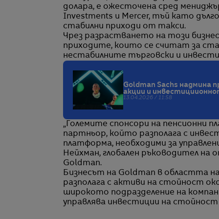
долара, е ожесточена сред мениджър
Investments и Mercer, тъй като дъ
стабилни приходи от такси.
Чрез разрастването на този бизнес 
приходите, които се считат за стаб
нестабилните търговски и инвести
Goldman Sachs надмина п
акции и инвестициионно
13.04.2026 / 11:58
„Големите спонсори на пенсионни 
партньор, който разполага с инве
платформа, необходими за управлен
Нейхман, глобален ръководител на о
Goldman.
Бизнесът на Goldman в областта н
разполага с активи на стойност око
широкото подразделение на компан
управлява инвестиции на стойност 