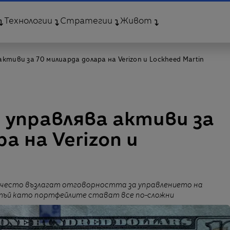
Технологии
Стратегии
Живот
ктиви за 70 милиарда долара на Verizon и Lockheed Martin
 управлява активи за
а на Verizon и
-често възлагат отговорността за управлението на
 тъй като портфейлите стават все по-сложни