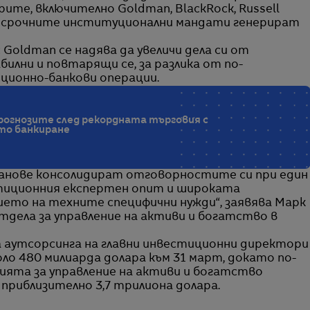
ите, включително Goldman, BlackRock, Russell
лгосрочните институционални мандати генерират
Goldman се надява да увеличи дела си от
илни и повтарящи се, за разлика от по-
ционно-банкови операции.
рогнозите след рекордната търговия с
то банкиране
планове консолидират отговорностите си при един
стиционния експертен опит и широката
ието на техните специфични нужди“, заявява Марк
тдела за управление на активи и богатство в
а аутсорсинга на главни инвестиционни директори
ло 480 милиарда долара към 31 март, докато по-
ията за управление на активи и богатство
приблизително 3,7 трилиона долара.