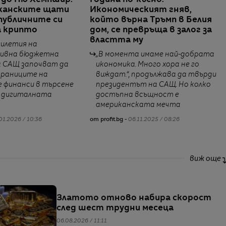
 до Ню Хемпшир:
Година по-късно:
иканските щати
Икономическият гняв,
убличните си
който върна Тръмп в Белия
а крипто
дом, се превръща в залог за
властта му
тилетия на
ивна бюджетна
„В момента имаме най-добрата
а САЩ започват да
икономика. Много хора не го
раниците на
виждат.“, продължава да твърди
 финанси в търсене
президентът на САЩ. Но колко
в дигиталната
достъпна всъщност е
американската мечта
01.2026 / 10:36
от profit.bg -
06.11.2025 / 08:26
виж още
Златото отново набира скорост
след шест трудни месеца
06.08.2026 / 11:11