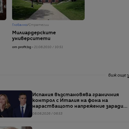
Глобално
/
Стратегии
Милиардерските
университети
от profit.bg -
21.08.2010 / 10:51
виж още
Испания възстановява граничния
контрол с Италия на фона на
нарастващото напрежение заради
мигрантите
08.08.2026 / 06:53