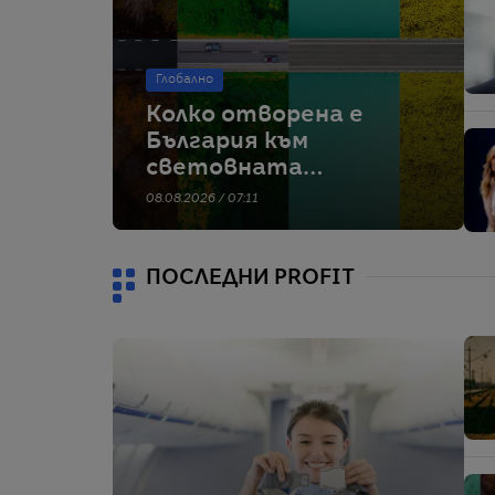
Глобално
Колко отворена е
България към
световната
икономика отвъд
08.08.2026 / 07:11
ЕС?
ПОСЛЕДНИ PROFIT