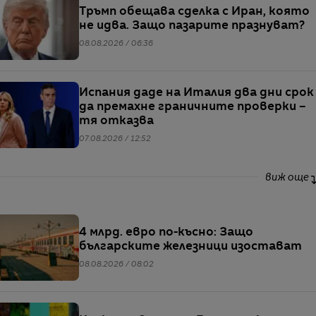
Тръмп обещава сделка с Иран, която
не идва. Защо пазарите празнуват?
08.08.2026 / 06:36
Испания даде на Италия два дни срок
да премахне граничните проверки –
тя отказва
07.08.2026 / 12:52
виж още
4 млрд. евро по-късно: Защо
българските железници изостават
08.08.2026 / 08:02