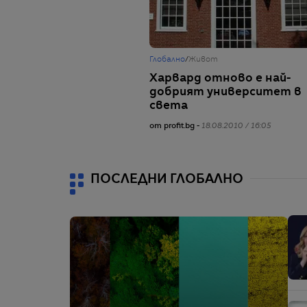
Глобално
/
Живот
Харвард отново е най-
добрият университет в
света
от profit.bg -
18.08.2010 / 16:05
ПОСЛЕДНИ ГЛОБАЛНО