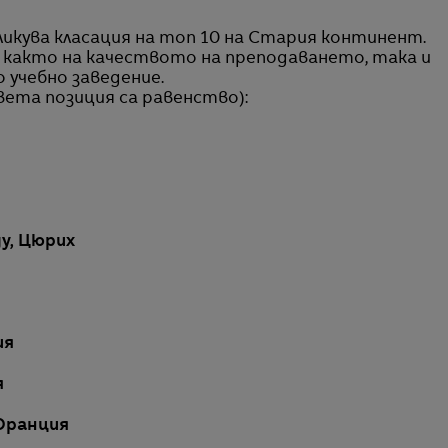
бликува класация на топ 10 на Стария континент.
 както на качеството на преподаването, така и
 учебно заведение.
вета позиция са равенство):
gy, Цюрих
ия
я
 Франция