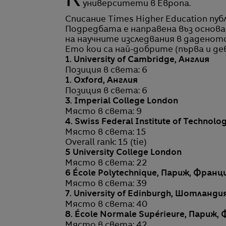
Кеймбридж и Оксфорд си делят първата позиция в класацията на най-добите
университети в Европа.
Списание Times Higher Education пу
Подредбата е направена въз основа
на научните изследвания в даденото
Ето кои са най-добрите (първа и де
1. University of Cambridge, Англия
Позиция в света: 6
1. Oxford, Англия
Позиция в света: 6
3. Imperial College London
Място в света: 9
4. Swiss Federal Institute of Technolo
Място в света: 15
Overall rank: 15 (tie)
5 University College London
Място в света: 22
6 École Polytechnique, Париж, Франц
Място в света: 39
7. University of Edinburgh, Шотланди
Място в света: 40
8. École Normale Supérieure, Париж,
Място в света: 42