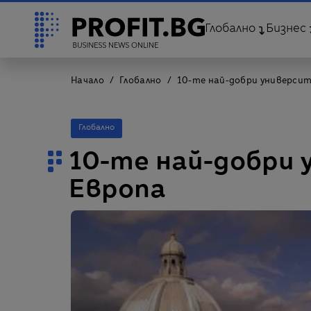
Глобално
Бизнес
Начало
Глобално
10-те най-добри универси
Глобално
10-те най-добри
Европа