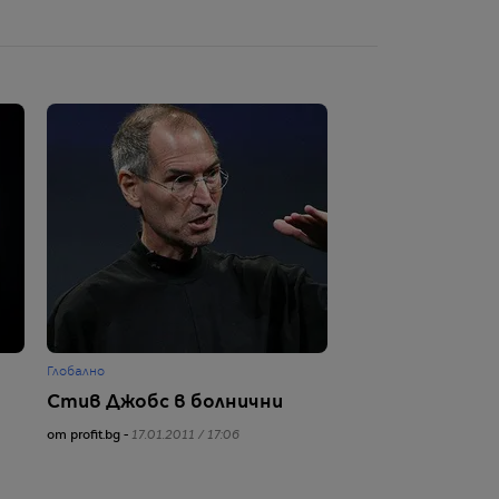
Глобално
Стив Джобс в болнични
от profit.bg -
17.01.2011 / 17:06