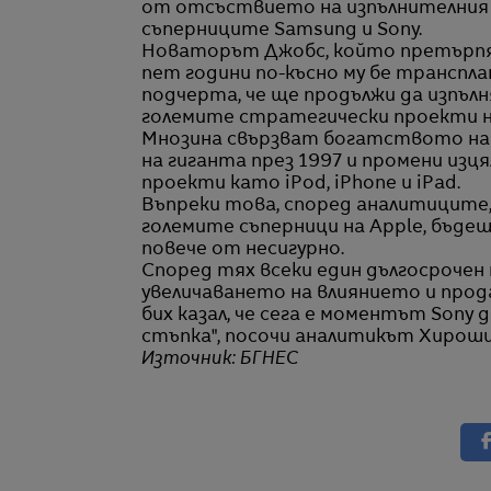
от отсъствието на изпълнителния 
съперниците Samsung и Sony.
Новаторът Джобс, който претърпя т
пет години по-късно му бе транспла
подчерта, че ще продължи да изпълн
големите стратегически проекти н
Мнозина свързват богатството на 
на гиганта през 1997 и промени из
проекти като iPod, iPhone и iPad.
Въпреки това, според аналитиците,
големите съперници на Apple, бъде
повече от несигурно.
Според тях всеки един дългосрочен 
увеличаването на влиянието и прода
бих казал, че сега е моментът Son
стъпка", посочи аналитикът Хироши
Източник: БГНЕС