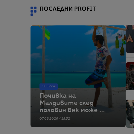
отказва
ПОСЛЕДНИ PROFIT
Живот
Почивка на
Малдивите след
половин век може да
е туристически
07.08.2026 / 15:32
мираж