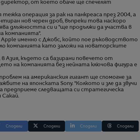
директор, от което обаче ще спечелят
ежка операция за рак на панкреаса през 2004, а
нтиран нов черен дроб, въпреки това наскоро
ява длъжността си и "ще продължи да участва в
а компанията".
Apple именно с Джобс, който пое ръководството
цяло компанията като заложи на новаторските
 в Азия, където са базирани повечето от
щето на компанията без нейната ключова фигура е
проблем на американския гигант ще спомогне за
жбите на японската Sony. "Колкото и зле да звучи
y да предприеме следващата си стратегическа
 Сакай.
Сподели
Сподели
Сподели
Сподели