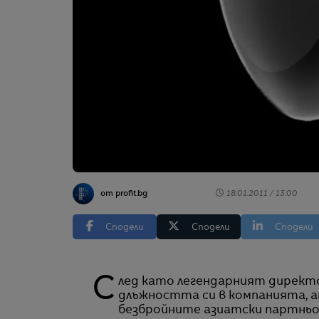
от profit.bg
18.01.2011 / 13:00
Сподели
Сподели
Сподели
След като легендарният директор на Apple Стийв Джобс временно се оттегли от
длъжността си в компанията, а
безбройните азиатски партньо