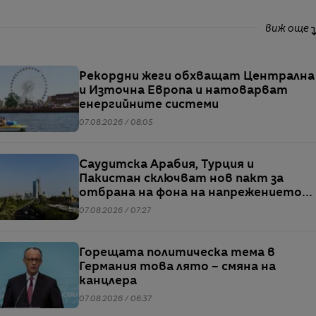
виж още
Рекордни жеги обхващат Централна
и Източна Европа и натоварват
енергийните системи
07.08.2026 / 08:05
Саудитска Арабия, Турция и
Пакистан сключват нов пакт за
отбрана на фона на напрежението
между САЩ и Иран
07.08.2026 / 07:27
Горещата политическа тема в
Германия това лято – смяна на
канцлера
07.08.2026 / 06:37