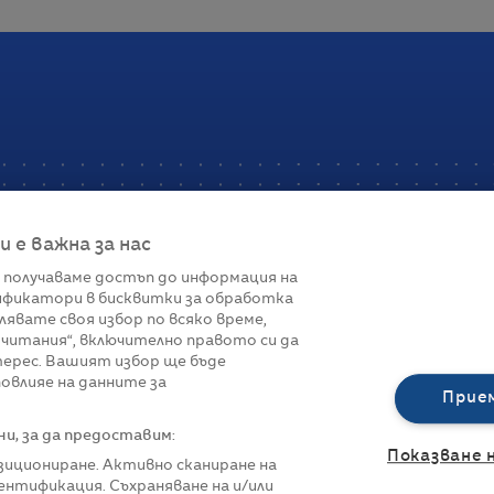
е важна за нас
 получаваме достъп до информация на
фикатори в бисквитки за обработка
Връзки
лявате своя избор по всяко време,
читания“, включително правото си да
вот
Контакти
терес. Вашият избор ще бъде
Реклама
овлияе на данните за
За нас
Прие
Политика за п
Управление на 
, за да предоставим:
Показване 
озициониране. Активно сканиране на
нтификация. Съхраняване на и/или