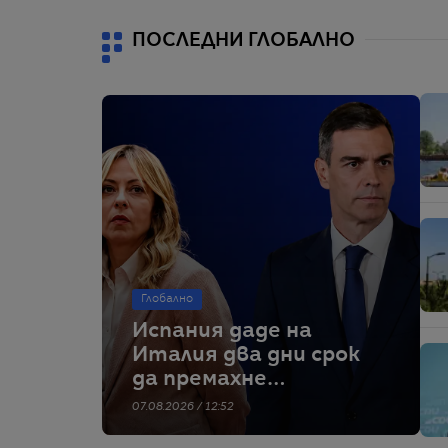
ПОСЛЕДНИ ГЛОБАЛНО
Глобално
Испания даде на
Италия два дни срок
да премахне
граничните
07.08.2026 / 12:52
проверки – тя