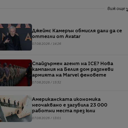
виж още
Джеймс Камерън обмисля дали да се
оттегли от Avatar
07.08.2026 / 14:26
Спайдърмен агент на ICE? Нова
кампания на Белия дом разгневи
армията на Marvel феновете
07.08.2026 / 13:32
Американската икономика
неочаквано е загубила 23 000
работни места през юли
07.08.2026 / 13:01