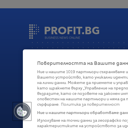
Поверителността на Вашите данни 
Ние и нашите
1019
партньори съхраняваме и
Вашето устройство, като уникални иденти
Категории
на лични данни. Можете да приемете и управ
като щракнете върху „Управление на предпо
Глобално
Бизнес
Технологии
Стратегии
Жи
възразите, като се позовете на законен ин
оповестен на нашите партньори и няма да п
сърфиране.
Политика за поверителност
Ние и нашите партньори обработваме данни
Използване на точни данни за географско п
характеристиките на устройството за иде