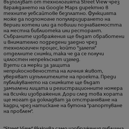
възползват от технологията Street View чрез
вграждането на Google Maps директно в
техните уебсайтове безплатно. Функцията
може да подпомогне популяризирането на
вериги хотели или да повиши познаваемостта
на местна библиотека или ресторант.
Събраните изображения ще бъдат обработени
и внимателно подредени заедно чрез
технологичен процес, който "залепя"
отделните снимки, така че да се получи
цялостен непрекъснат изглед.
Взети са мерки за защита
неприкосновеността на личния живот,
уверяват изпълнителите на проекта. Преди
публикуването на снимките ще бъдат
замъглени лицата и регистрационните номера
на всички изображения. Дори след това хората
ще могат да докладват за отстраняване на
кадри, чрез натискане на бутона "рапортуване
на проблем".
"Street View" включва само изображения публична