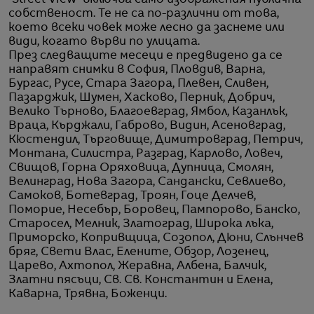
собственост. Те не са по-различни от това,
което всеки човек може лесно да заснеме или
види, когато върви по улицата.
През следващите месеци е предвидено да се
направят снимки в София, Пловдив, Варна,
Бургас, Русе, Стара Загора, Плевен, Сливен,
Пазарджик, Шумен, Хасково, Перник, Добрич,
Велико Търново, Благоевград, Ямбол, Казанлък,
Враца, Кърджали, Габрово, Видин, Асеновград,
Кюстендил, Търговище, Димитровград, Петрич,
Монтана, Силистра, Разград, Карлово, Ловеч,
Свищов, Горна Оряховица, Дупница, Смолян,
Велинград, Нова Загора, Сандански, Севлиево,
Самоков, Ботевград, Троян, Гоце Делчев,
Поморие, Несебър, Боровец, Пампорово, Банско,
Старосел, Мелник, Златоград, Широка лъка,
Приморско, Копривщица, Созопол, Дюни, Слънчев
бряг, Свети Влас, Елените, Обзор, Лозенец,
Царево, Ахтопол, Жеравна, Албена, Балчик,
Златни пясъци, Св. Св. Константин и Елена,
Каварна, Трявна, Боженци.