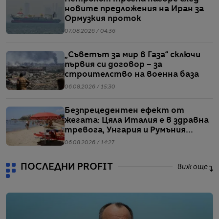
новите предложения на Иран за
Ормузкия проток
07.08.2026 / 04:36
„Съветът за мир в Газа“ сключи
първия си договор – за
строителство на военна база
06.08.2026 / 15:30
Безпрецедентен ефект от
жегата: Цяла Италия е в здравна
тревога, Унгария и Румъния
пестят електричество
06.08.2026 / 14:27
ПОСЛЕДНИ PROFIT
виж още