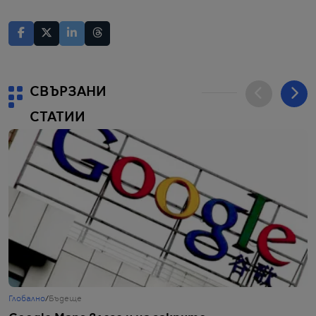
СВЪРЗАНИ
СТАТИИ
Глобално
/
Бъдеще
Ж