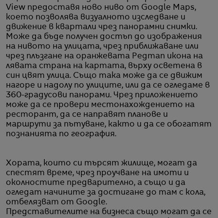
View предоставя ново ниво от Google Maps,
което позволява визуалното изследване и
движение в квартали чрез панорамни снимки.
Може да бъде получен достъп до изображения
на нивото на улицата, чрез приближаване или
чрез плъзгане на оранжевата Pegman икона на
лявата страна на картата, върху осветена в
син цвят улица. Също така може да се движим
нагоре и надолу по улиците, или да се огледаме в
360-градусови панорами. Чрез приложението
може да се провери местонахождението на
ресторант, да се направят планове и
маршрути за пътуване, както и да се обогатят
познанията по география.
Хората, които си търсят жилище, могат да
спестят време, чрез проучване на имоти и
околностите предварително, а също и да
огледат начините за достигане до там с кола,
отбелязват от Google.
Представителите на бизнеса също могат да се