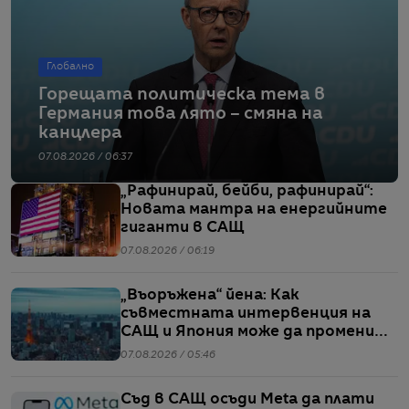
Глобално
Горещата политическа тема в
Германия това лято – смяна на
канцлера
07.08.2026 / 06:37
„Рафинирай, бейби, рафинирай“:
Новата мантра на енергийните
гиганти в САЩ
07.08.2026 / 06:19
„Въоръжена“ йена: Как
съвместната интервенция на
САЩ и Япония може да промени
глобалните валутни пазари
07.08.2026 / 05:46
Съд в САЩ осъди Meta да плати