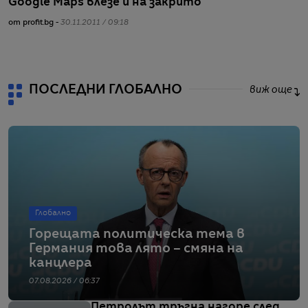
Google Maps влезе и на закрито
Н
G
от profit.bg -
30.11.2011 / 09:18
от
ПОСЛЕДНИ ГЛОБАЛНО
виж още
Глобално
Горещата политическа тема в
Германия това лято – смяна на
канцлера
07.08.2026 / 06:37
Петролът тръгна нагоре след