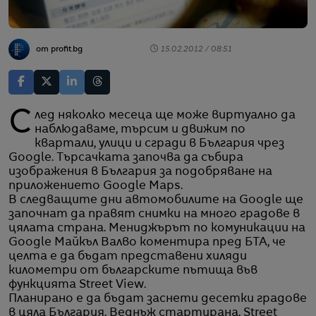
от profit.bg
15.02.2012 / 08:51
След няколко месеца ще може виртуално да
наблюдаваме, търсим и движим по
квартали, улици и сгради в България чрез
Google. Търсачката започва да събира
изображения в България за подобряване на
приложението Google Maps.
В следващите дни автомобилите на Google ще
започнат да правят снимки на много градове в
цялата страна. Мениджърът по комуникации на
Google Майкъл Валво коментира пред БТА, че
целта е да бъдат представени хиляди
километри от българските пътища във
функцията Street View.
Планирано е да бъдат заснети десетки градове
в цяла България. Веднъж стартирана, Street