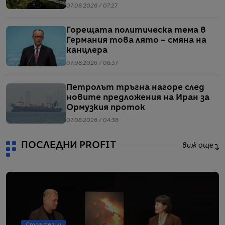
напрежението между САЩ и Иран
07.08.2026 / 07:27
Горещата политическа тема в
Германия това лято – смяна на
канцлера
07.08.2026 / 06:37
Петролът тръгна нагоре след
новите предложения на Иран за
Ормузкия проток
07.08.2026 / 04:36
ПОСЛЕДНИ PROFIT
виж още