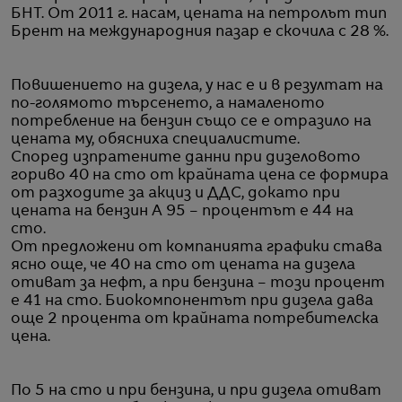
БНТ. От 2011 г. насам, цената на петролът тип
Брент на международния пазар е скочила с 28 %.
Повишението на дизела, у нас е и в резултат на
по-голямото търсенето, а намаленото
потребление на бензин също се е отразило на
цената му, обясниха специалистите.
Според изпратените данни при дизеловото
гориво 40 на сто от крайната цена се формира
от разходите за акциз и ДДС, докато при
цената на бензин А 95 – процентът е 44 на
сто.
От предложени от компанията графики става
ясно още, че 40 на сто от цената на дизела
отиват за нефт, а при бензина – този процент
е 41 на сто. Биокомпонентът при дизела дава
още 2 процента от крайната потребителска
цена.
По 5 на сто и при бензина, и при дизела отиват