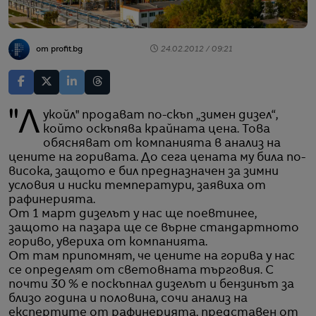
от profit.bg
24.02.2012 / 09:21
"Лукойл" продават по-скъп „зимен дизел“,
който оскъпява крайната цена. Това
обясняват от компанията в анализ на
цените на горивата. До сега цената му била по-
висока, защото е бил предназначен за зимни
условия и ниски температури, заявиха от
рафинерията.
От 1 март дизелът у нас ще поевтинее,
защото на пазара ще се върне стандартното
гориво, увериха от компанията.
От там припомнят, че цените на горива у нас
се определят от световната търговия. С
почти 30 % е поскъпнал дизелът и бензинът за
близо година и половина, сочи анализ на
експертите от рафинерията, представен от