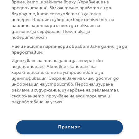
време, като щракнете върху „Управление на
предпочитания“, включително правото си да
възразите, като се позовете на законен
интерес. Вашият избор ще бъде оповестен на
нашите партньори и няма да повлияе на
данните за сърфиране.
Политика за
поверителност
Ние и нашите партньори обработваме данни, за да
предоставим:
Използване на точни данни за географско
позициониране. Активно сканиране на
характеристиките на устройството за
идентификация. Съхраняване на и/или достъп до
информация на устройство. Персонализирана
реклама и съдържание, измерване на рекламата и
съдържанието, проучване на аудиторията и
разработване на услуги.
Списък с партньори (доставчици)
Приемам