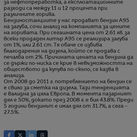
за нефтопреработка, а експлоатационните
разходи са между 11 и 12 процента при
различните горива.
Бензиностанциите у нас продават бензин А95
на загуба, сочи анализ на компанията за цените
на горивата. При сегашната цена от 2.61 лв. за
всеки продаден литър А95 се реализира загуба
от 1%, или 2.61 ст. Тя обаче се избива
благодарение на дизела, който се продава с
печалба от 2%. Причината цената на бензина да
се държи по-ниска се крие в невъзможността на
обществото да купува по-скъпо, се казва в
анализа.
От 2008 до 2011 г. потреблението на бензин се
е свило за сметка на дизела. Тази тенденцията
е валидна за цяла Европа. В момента пазарният
дял е 50%, докато през 2008 г. е бил 43.8%. Преди
5 години бензинът е имал дял от 31.7%, а сега –
27.5%.