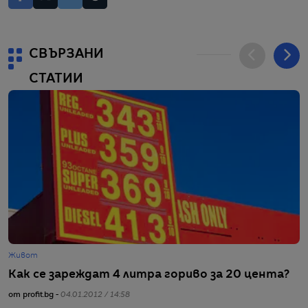
СВЪРЗАНИ
СТАТИИ
Живот
Г
Как се зареждат 4 литра гориво за 20 цента?
П
от profit.bg -
04.01.2012 / 14:58
от