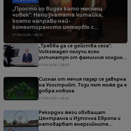
Стратегии
„Просто го видях като мислещ
човек“: Непознатата китайка,
която направи най-
коментираното интервю с
Кристофър Нолан
07.08.2026 / 08:30
„Трябва да се действа сега“:
Volkswagen получи ясен
ултиматум от фамилния холдинг
начело на групата
07.08.2026 / 08:30
Сигнал от мечия пазар се завърна
на Уолстрийт. Този път може да е
добра новина
07.08.2026 / 08:18
Рекордни жеги обхващат
Централна и Източна Европа и
натоварват енергийните
системи