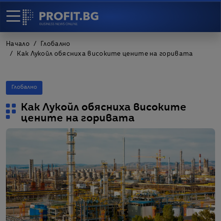
Начало
Глобално
Как Лукойл обясниха високите цените на горивата
Глобално
Как Лукойл обясниха високите
цените на горивата