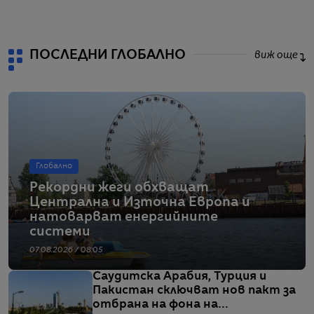
ПОСЛЕДНИ ГЛОБАЛНО
виж още
Глобално
Рекордни жеги обхващат
Централна и Източна Европа и
натоварват енергийните
системи
07.08.2026 / 08:05
Саудитска Арабия, Турция и
Пакистан сключват нов пакт за
отбрана на фона на