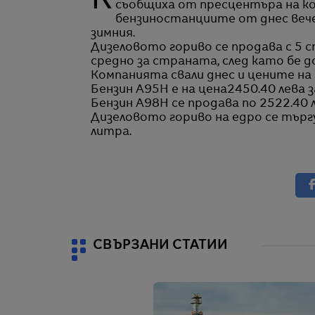
Както бе обявила по-рано "Лукойл България" свали от днес цената на горивата,
съобщиха от пресцентъра на ком
бензиностанциите от днес вече
зимния.
Дизеловото гориво се продава с 5 с
средно за страната, след като бе д
Компанията свали днес и цените на 
Бензин А95Н е на цена2450.40 лева з
Бензин А98Н се продава по 2522.40 ле
Дизеловото гориво на едро се търгув
литра.
СВЪРЗАНИ СТАТИИ