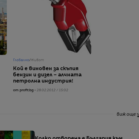
Глобално
/
Живот
Кой е виновен за скъпия
бензин и дизел – алчната
петролна индустрия!
от profit.bg -
28.02.2012 / 15:02
виж още
Колко отворена е България към