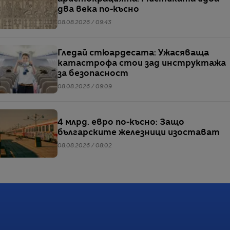
два века по-късно
08.08.2026 / 09:43
Гледай стюардесата: Ужасяваща
катастрофа стои зад инструктажа
за безопасност
08.08.2026 / 09:09
4 млрд. евро по-късно: Защо
българските железници изостават
08.08.2026 / 08:02