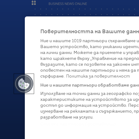
Поверителността на Вашите данни 
Ние и нашите
1019
партньори съхраняваме и
Вашето устройство, като уникални иденти
Категории
на лични данни. Можете да приемете и управ
като щракнете върху „Управление на предпо
Глобално
Бизнес
Технологии
Стратегии
Жи
възразите, като се позовете на законен ин
оповестен на нашите партньори и няма да п
сърфиране.
Политика за поверителност
Ние и нашите партньори обработваме данни
Използване на точни данни за географско п
характеристиките на устройството за иде
достъп до информация на устройство. Перс
измерване на рекламата и съдържанието, п
разработване на услуги.
Copyright © 2007-
2026
Profit.bg. Всички права зап
Списък с партньори (доставчици)
Този сайт е собственост на Sportal Media Group. 