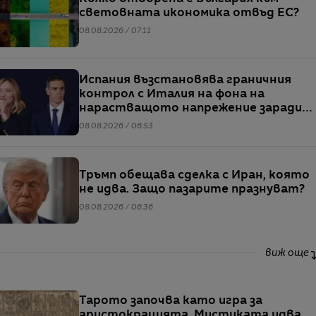
световната икономика отвъд ЕС?
08.08.2026 / 07:11
Испания възстановява граничния
контрол с Италия на фона на
нарастващото напрежение заради
мигрантите
08.08.2026 / 06:53
Тръмп обещава сделка с Иран, която
не идва. Защо пазарите празнуват?
08.08.2026 / 06:36
виж още
Тарото започва като игра за
аристокрацията. Мистиката идва