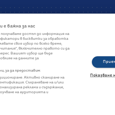
е важна за нас
 получаваме достъп до информация на
фикатори в бисквитки за обработка
Връзки
лявате своя избор по всяко време,
читания“, включително правото си да
вот
Контакти
терес. Вашият избор ще бъде
Реклама
овлияе на данните за
За нас
Прие
Политика за п
Управление на 
, за да предоставим:
Показване 
озициониране. Активно сканиране на
нтификация. Съхраняване на и/или
онализирана реклама и съдържание,
роучване на аудиторията и
азени.
Всички права са запазени.