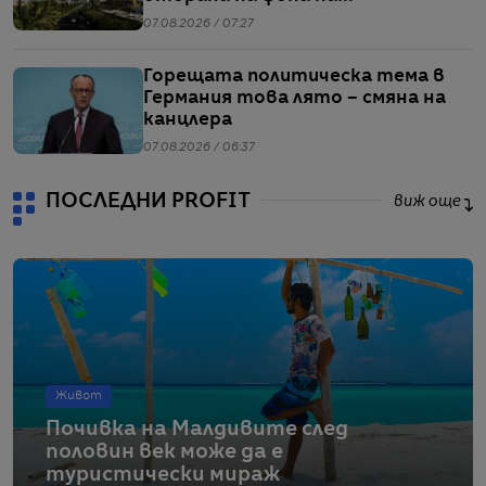
напрежението между САЩ и Иран
07.08.2026 / 07:27
Горещата политическа тема в
Германия това лято – смяна на
канцлера
07.08.2026 / 06:37
ПОСЛЕДНИ PROFIT
виж още
Живот
Почивка на Малдивите след
половин век може да е
туристически мираж