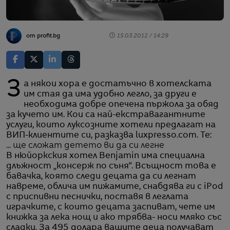
от profit.bg
15.03.2012 / 14:29
За някои хора е достатъчно в хотелската
им стая да има удобно легло, за други е
необходима добре опечена пържола за обяд
за кучето им. Кои са най-екстравагантните
услуги, които луксозните хотели предлагат на
ВИП-клиентите си, разказва luxpresso.com. Те:
... ще сложат детето ви да си легне
В нюйоркския хотел Benjamin има специална
длъжност „консерж по съня“. Всъщност това е
бавачка, която следи децата да си легнат
навреме, облича им пижамите, снабдява ги с iPod
с приспивни песнички, поставя в леглата
играчките, с които децата заспиват, чете им
книжка за лека нощ и ако трябва- носи мляко със
сладки. За 495 долара вашите деца получават