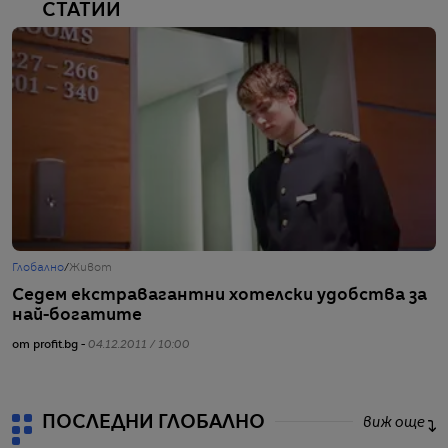
СТАТИИ
Глобално
/
Живот
Б
Седем екстравагантни хотелски удобства за
Н
най-богатите
от
от profit.bg -
04.12.2011 / 10:00
ПОСЛЕДНИ ГЛОБАЛНО
виж още