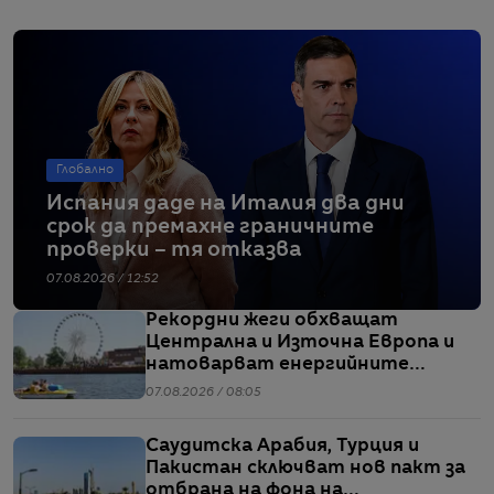
Глобално
Испания даде на Италия два дни
срок да премахне граничните
проверки – тя отказва
07.08.2026 / 12:52
Рекордни жеги обхващат
Централна и Източна Европа и
натоварват енергийните
системи
07.08.2026 / 08:05
Саудитска Арабия, Турция и
Пакистан сключват нов пакт за
отбрана на фона на