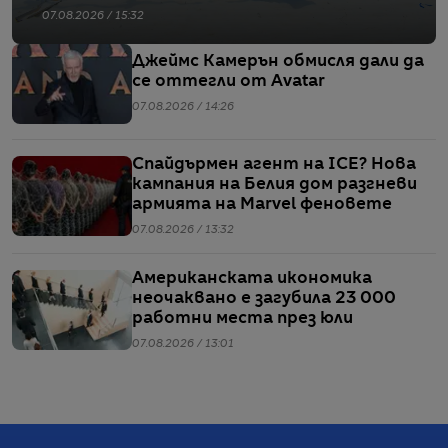
07.08.2026 / 15:32
Джеймс Камерън обмисля дали да
се оттегли от Avatar
07.08.2026 / 14:26
Спайдърмен агент на ICE? Нова
кампания на Белия дом разгневи
армията на Marvel феновете
07.08.2026 / 13:32
Американската икономика
неочаквано е загубила 23 000
работни места през юли
07.08.2026 / 13:01