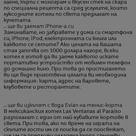
лаене, кърпи с монограм и вкусен стек на скара
по специална рецепта са сред услугите, които
луксозните хотели по света предлагат на
кучетата.
... ще ви заемат iPhone-а си
Заминавате, но забравяте у дома си смартфона
си, iPhone, iPod, електронната си книга или
каквото се сетите? Ако цената на вашата
стая започва от 1000 долара нагоре, всеки
хотел е готов да ви заеме каквото искате
портативно устройство от мобилен телефон
до домашно кино. При това до пристигането
ви ще бъде приготвена цялата ви необходина
информация- карта, адрес на баровете,
клубовете и ресторантите.
... ще ви изкъпят с вода Evian на тенис-корта
В мексиканския хотел Las Ventanas al Paraíso
разполагат с един от най-хубавите кортове в
света. При това, ако по време на играта на
скъпите гости им се поиска да се поосвежат,
ще им се предложи охладена кърпа, слънчеви