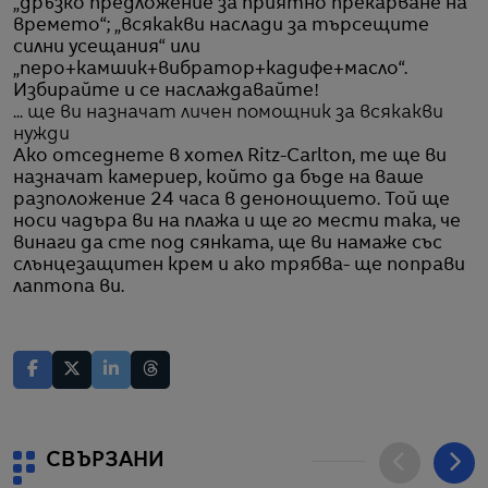
„дръзко предложение за приятно прекарване на
времето“; „всякакви наслади за търсещите
силни усещания“ или
„перо+камшик+вибратор+кадифе+масло“.
Избирайте и се наслаждавайте!
... ще ви назначат личен помощник за всякакви
нужди
Ако отседнете в хотел Ritz-Carlton, те ще ви
назначат камериер, който да бъде на ваше
разположение 24 часа в денонощието. Той ще
носи чадъра ви на плажа и ще го мести така, че
винаги да сте под сянката, ще ви намаже със
слънцезащитен крем и ако трябва- ще поправи
лаптопа ви.
СВЪРЗАНИ