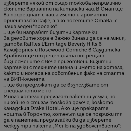
изберете някой от също толкова неприлично
скъпите варианти на китайски чай. В Оман ще
ви посрещнат с чаша гъсто и ароматно
ориенталско кафе, а ако посетите Отава- с
чаша леден "просеко".
... ще ви направят визитни картички
За деловите хора е важно винаги да са на линия,
затова Raffles L'Ermitage Beverly Hills в
Калифорния и Rosewood Corniche в Саудитска
Арабия още от рецепцията посрещат
бизнесмените с вече приготвени визитни
картички с техните имена и името на хотела,
както и номера на собствения факс на стаята
на ВИП-клиента.
.
.. ще ви предложат да се възползвате от
специалното меню
Много хотели предлагат пакетни услуги, но
никой не е стигал толкова далече, колкото
канадския Drake Hotel. Ако ще прекарате
нощта в Торонто, хотелът ще се погрижи тя
да е паметна, предлагайки ви да изберете
между три пакета „Меню на удоволствието“: