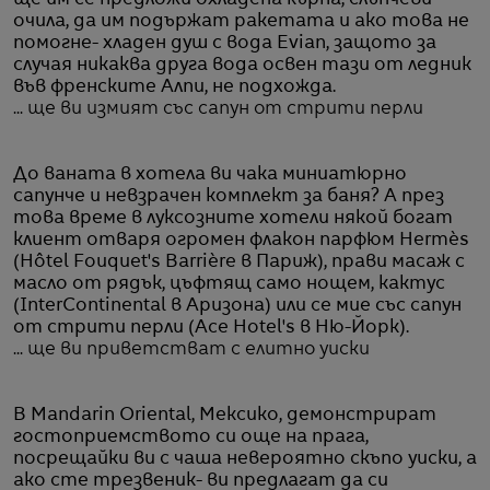
очила, да им подържат ракетата и ако това не
помогне- хладен душ с вода Evian, защото за
случая никаква друга вода освен тази от ледник
във френските Алпи, не подхожда.
... ще ви измият със сапун от стрити перли
До ваната в хотела ви чака миниатюрно
сапунче и невзрачен комплект за баня? А през
това време в луксозните хотели някой богат
клиент отваря огромен флакон парфюм Hermès
(Hôtel Fouquet's Barrière в Париж), прави масаж с
масло от рядък, цъфтящ само нощем, кактус
(InterContinental в Аризона) или се мие със сапун
от стрити перли (Ace Hotel's в Ню-Йорк).
... ще ви приветстват с елитно уиски
В Mandarin Oriental, Мексико, демонстрират
гостоприемството си още на прага,
посрещайки ви с чаша невероятно скъпо уиски, а
ако сте трезвеник- ви предлагат да си