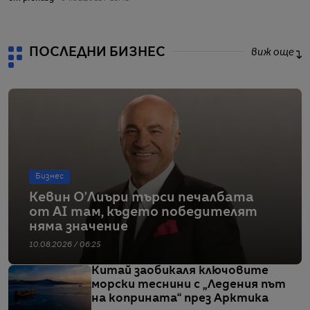
ПОСЛЕДНИ БИЗНЕС
виж още
Бизнес
Кевин О’Лиъри търси печалбата
от AI там, където победителят
няма значение
10.08.2026 / 06:25
Китай заобикаля ключовите
морски теснини с „Ледения път
на коприната“ през Арктика