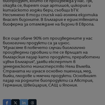
биопродукт, който се произвежда у нас. Тук,
оказва се, виреят още артишок, цикория и
китайското годжи бери, съобщи bTV.
Несъмнено в този списък най-голяма екзотика
внасят бизоните. В България е единствената
биоферма за отглеждане на бизони в Европа.
Все още обаче 90% от произведените у нас
биологични продукти са за износ.
"Изнасяме в повечето случаи биологично
произведени суровини и те се връщат на
българския пазар като продукти, преработени
извън България", заяви експертът в
земеделското министерство Нели Вълева.
Страната ни изнася основно пшеница, мед,
билки, плодове и млечни продукти. Основният
пазар на родните биопродукти са Австрия,
Германия, Швейцария, САЩ и Япония.