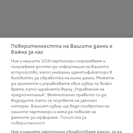
Поверителността на Вашите данни е
важна за нас
Ние и нашите
1019
партньори съхраняваме и
получаваме достъп до информация на Вашето
устройство, като уникални идентификатори в
бисквитки за обработка на лични данни. Можете
да приемете и управлявате своя избор по всяко
време, като щракнете върху „Управление на
предпочитания“, включително правото си да
възразите, като се позовете на законен
интерес. Вашият избор ще бъде оповестен на
нашите партньори и няма да повлияе на
данните за сърфиране.
Политика за
поверителност
Ние и нашите партньори обработваме данни, за да