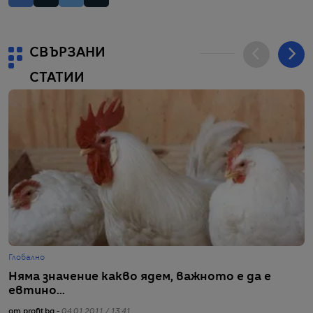
СВЪРЗАНИ
СТАТИИ
Глобално
Г
Няма значение какво ядем, важното е да е
К
евтино...
от
от profit.bg -
04.01.2011 / 13:41