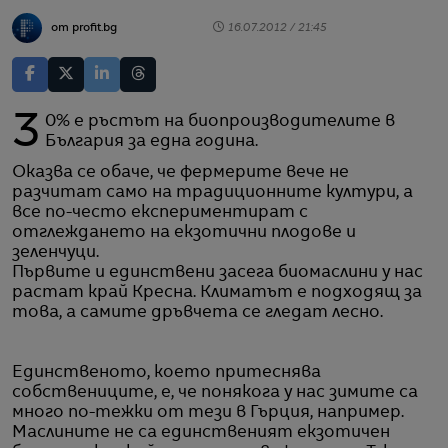
от profit.bg
16.07.2012 / 21:45
30% е ръстът на биопроизводителите в
България за една година.
Оказва се обаче, че фермерите вече не
разчитат само на традиционните култури, а
все по-често експериментират с
отглеждането на екзотични плодове и
зеленчуци.
Първите и единствени засега биомаслини у нас
растат край Кресна. Климатът е подходящ за
това, а самите дръвчета се гледат лесно.
Единственото, което притеснява
собствениците, е, че понякога у нас зимите са
много по-тежки от тези в Гърция, например.
Маслините не са единственият екзотичен