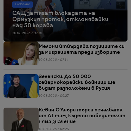
Глобално
САЩ затягат блокадата на
Ормузкия проток, отклонявайки
над 50 кораба
10.08.2026 / 07:18
Мелони втвърдява позициите си
за миграцията преди изборите
10.08.2026 / 07:14
Зеленски: До 50 000
севернокорейски войници ще
бъдат разположени в Русия
10.08.2026 / 06:27
Кевин О’Лиъри търси печалбата
от AI там, където победителят
няма значение
10.08.2026 / 06:25