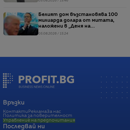
05.08.2026 / 15:46
Белият дом възстановява 100
милиарда долара от митата,
наложени в „Деня на
освобождението“
05.08.2026 / 15:24
Връзки
Контакти
Реклама
За нас
Политика за поверителност
Управление на предпочитания
Последвай ни