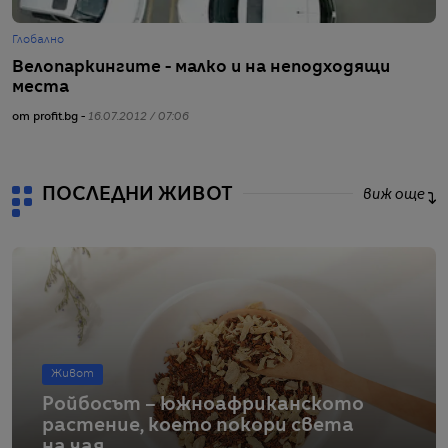
Глобално
Ж
Велопаркингите - малко и на неподходящи
Б
места
с
от profit.bg -
16.07.2012 / 07:06
от
ПОСЛЕДНИ ЖИВОТ
виж още
Живот
Ройбосът – южноафриканското
растение, което покори света
на чая