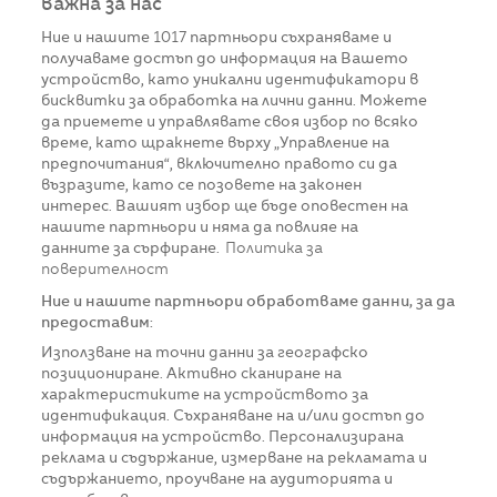
важна за нас
Ние и нашите
1017
партньори съхраняваме и
получаваме достъп до информация на Вашето
устройство, като уникални идентификатори в
бисквитки за обработка на лични данни. Можете
да приемете и управлявате своя избор по всяко
време, като щракнете върху „Управление на
предпочитания“, включително правото си да
възразите, като се позовете на законен
интерес. Вашият избор ще бъде оповестен на
нашите партньори и няма да повлияе на
данните за сърфиране.
Политика за
поверителност
Ние и нашите партньори обработваме данни, за да
предоставим:
Използване на точни данни за географско
позициониране. Активно сканиране на
характеристиките на устройството за
идентификация. Съхраняване на и/или достъп до
информация на устройство. Персонализирана
реклама и съдържание, измерване на рекламата и
съдържанието, проучване на аудиторията и