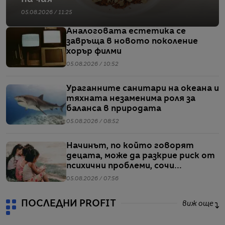
05.08.2026 / 11:25
Аналоговата естетика се
завръща в новото поколение
хорър филми
05.08.2026 / 10:52
Ураганните санитари на океана и
тяхната незаменима роля за
баланса в природата
05.08.2026 / 08:52
Начинът, по който говорят
децата, може да разкрие риск от
психични проблеми, сочи
проучване
05.08.2026 / 07:56
ПОСЛЕДНИ PROFIT
виж още