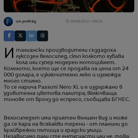
от profit.bg
29.08.2012 / 09:03
Италиански производители създадоха
луксозен велосипед, скъп колкото хубава
кола или супер модерен мотоциклет.
Колелото, което ще се продава на цена от 24
000 долара, е изключително леко и изглежда
много стилно.
То се нарича Passoni Nero XL и е издържано в
удивителна цветова палитра, включваща
тонове от бронз до еспресо, съобщава БГНЕС.
Велосипедът има приятен външен вид и може
да се кара на всякакви терени - от планини до
крайбрежни пътища и градски улици.
Независимо дали сте ентусиасти или не, това