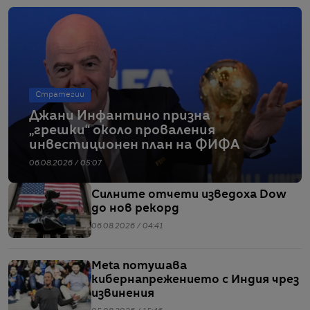
Стратегии
Джани Инфантино призна
„грешки“ около проваления
инвестиционен план на ФИФА
06.08.2026 / 05:07
Силните отчети изведоха Dow
до нов рекорд
06.08.2026 / 04:41
Meta потушава
кибернапрежението с Индия чрез
извинения