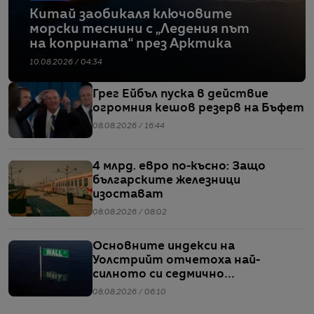
Китай заобикаля ключовите
морски теснини с „Ледения път
на коприната“ през Арктика
10.08.2026 / 04:34
Грег Ейбъл пуска в действие
огромния кешов резерв на Бъфет
08.08.2026 / 16:44
4 млрд. евро по-късно: Защо
българските железници
изостават
08.08.2026 / 08:02
Основните индекси на
Уолстрийт отчетоха най-
силното си седмично
представяне от април насам
08.08.2026 / 06:10