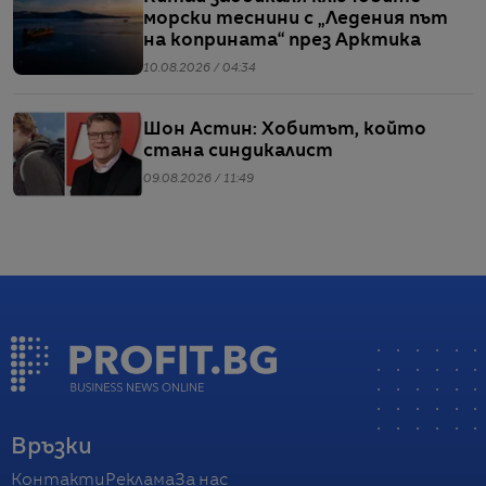
морски теснини с „Ледения път
на коприната“ през Арктика
10.08.2026 / 04:34
Шон Астин: Хобитът, който
стана синдикалист
09.08.2026 / 11:49
Връзки
Контакти
Реклама
За нас