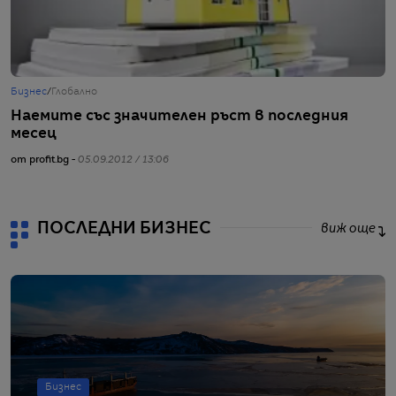
Бизнес
/
Глобално
Б
Наемите със значителен ръст в последния
П
месец
л
от profit.bg -
05.09.2012 / 13:06
от
ПОСЛЕДНИ БИЗНЕС
виж още
Бизнес