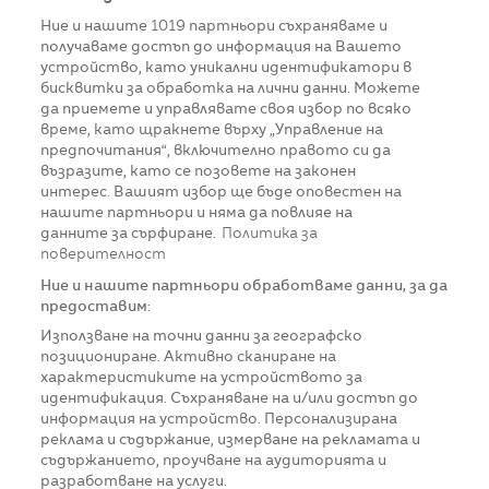
Ние и нашите
1019
партньори съхраняваме и
получаваме достъп до информация на Вашето
устройство, като уникални идентификатори в
бисквитки за обработка на лични данни. Можете
да приемете и управлявате своя избор по всяко
време, като щракнете върху „Управление на
предпочитания“, включително правото си да
възразите, като се позовете на законен
интерес. Вашият избор ще бъде оповестен на
нашите партньори и няма да повлияе на
данните за сърфиране.
Политика за
поверителност
Ние и нашите партньори обработваме данни, за да
предоставим:
Използване на точни данни за географско
позициониране. Активно сканиране на
характеристиките на устройството за
идентификация. Съхраняване на и/или достъп до
информация на устройство. Персонализирана
реклама и съдържание, измерване на рекламата и
съдържанието, проучване на аудиторията и
разработване на услуги.