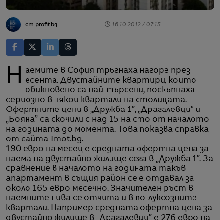
от profit.bg
16.10.2012 / 07:15
Наемите в София тръгнаха нагоре през
есента. Двустайните квартири, които
обикновено са най-търсени, поскъпнаха
сериозно в някои квартали на столицата.
Офертните цени в „Дружба 1”, „Драгалевци” и
„Бояна” са скочили с над 15 на сто от началото
на годината до момента. Това показва справка
от сайта Imot.bg.
190 евро на месец е средната офертна цена за
наема на двустайно жилище сега в „Дружба 1”. За
сравнение в началото на годината такъв
апартамент в същия район се е отдавал за
около 165 евро месечно. Значителен ръст в
наемните нива се отчита и в по-луксозните
квартали. Например средната офертна цена за
двустайно жилище в „Драгалевци” е 276 евро на