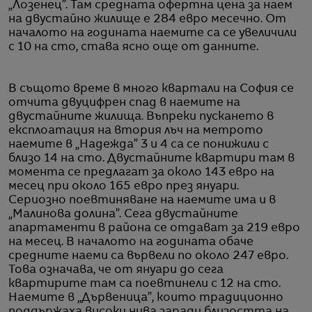
„Лозенец”. Там средната офертна цена за наем
на двустайно жилище е 284 евро месечно. От
началото на годината наемите са се увеличили
с 10 на сто, става ясно още от данните.
В същото време в много квартали на София се
отчита двуцифрен спад в наемите на
двустайните жилища. Въпреки пускането в
експлоатация на втория лъч на метрото
наемите в „Надежда” 3 и 4 са се понижили с
близо 14 на сто. Двустайните квартири там в
момента се предлагат за около 143 евро на
месец при около 165 евро през януари.
Сериозно поевтиняване на наемите има и в
„Малинова долина”. Сега двустайните
апартаменти в района се отдават за 219 евро
на месец. В началото на годината обаче
средните наеми са вървели по около 247 евро.
Това означава, че от януари до сега
квартирите там са поевтинели с 12 на сто.
Наемите в „Дървеница”, които традиционно
поддържаха високи нива заради близостта на