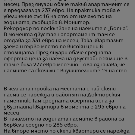
месец. През януари обаче такъв апартамент се
е предлагал за 237 евро. На практика това е
увеличение със 16 на сто от началото на
годината, съобщава в. Монитор.
Рекордьор по поскъпване на наемите е „Бояна”.
В момента двустаен апартамент там се
отдава за 331 евро на месец. Така кварталът
заема и първо място по високи цени в
столицата. През януари обаче средната
офертна цена за наема на двустайно жилище в
там е била 277 евро месечно. Това означава, че
наемите са скочили с внушителните 19 на сто.
В челната тройка на местата с най-скъпи
наеми се нарежда и районът на Докторския
паметник. Там средната офертна цена за
двустайна квартира в момента е 295 евро на
месец
В началото на годината наемите в района са
вървели средно по 285 евро.
На второ място по скъпи квартири се нарежда