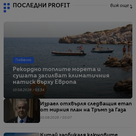
ПОСЛЕДНИ PROFIT
виж още
Глобално
Рекордно топлите морета и
сушата засилват климатичния
натиск върху Европа
10.08.2026 / 05:34
Израел отхвърля следващия етап
от мирния план на Тръмп за Газа
10.08.2026 / 05:07
Китай заобикаля ключовите