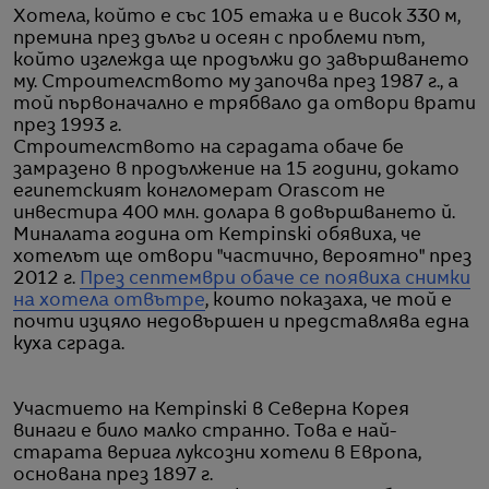
Хотела, който е със 105 етажа и е висок 330 м,
премина през дълъг и осеян с проблеми път,
който изглежда ще продължи до завършването
му. Строителството му започва през 1987 г., а
той първоначално е трябвало да отвори врати
през 1993 г.
Строителството на сградата обаче бе
замразено в продължение на 15 години, докато
египетският конгломерат Orascom не
инвестира 400 млн. долара в довършването й.
Миналата година от Kempinski обявиха, че
хотелът ще отвори "частично, вероятно" през
2012 г.
През септември обаче се появиха снимки
на хотела отвътре
, които показаха, че той е
почти изцяло недовършен и представлява една
куха сграда.
Участието на Kempinski в Северна Корея
винаги е било малко странно. Това е най-
старата верига луксозни хотели в Европа,
основана през 1897 г.