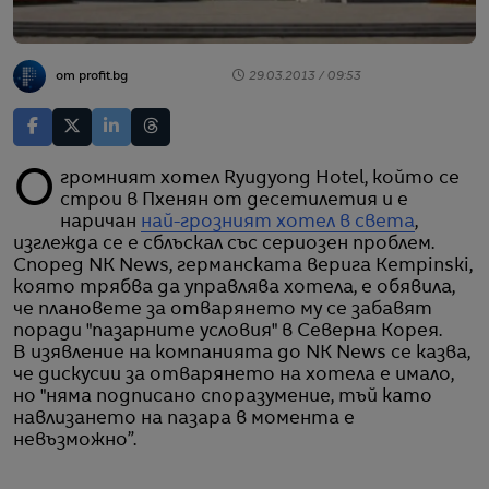
от profit.bg
29.03.2013 / 09:53
Огромният хотел Ryugyong Hotel, който се
строи в Пхенян от десетилетия и е
наричан
най-грозният хотел в света
,
изглежда се е сблъскал със сериозен проблем.
Според NK News, германската верига Kempinski,
която трябва да управлява хотела, е обявила,
че плановете за отварянето му се забавят
поради "пазарните условия" в Северна Корея.
В изявление на компанията до NK News се казва,
че дискусии за отварянето на хотела е имало,
но "няма подписано споразумение, тъй като
навлизането на пазара в момента е
невъзможно”.