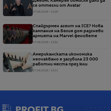
Джеймс Камерън обмисля дали да
се оттегли от Avatar
07.08.2026 / 14:26
Спайдърмен агент на ICE? Нова
кампания на Белия дом разгневи
армията на Marvel феновете
07.08.2026 / 13:32
Американската икономика
неочаквано е загубила 23 000
работни места през юли
07.08.2026 / 13:01