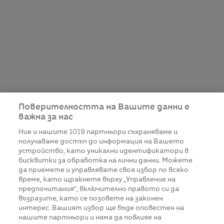
Поверителността на Вашите данни е
важна за нас
Ние и нашите
1019
партньори съхраняваме и
получаваме достъп до информация на Вашето
устройство, като уникални идентификатори в
бисквитки за обработка на лични данни. Можете
да приемете и управлявате своя избор по всяко
време, като щракнете върху „Управление на
предпочитания“, включително правото си да
възразите, като се позовете на законен
интерес. Вашият избор ще бъде оповестен на
нашите партньори и няма да повлияе на