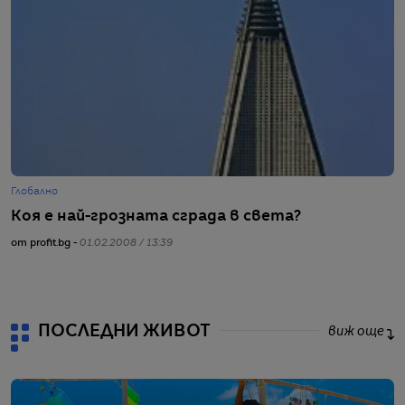
Глобално
Г
Коя е най-грозната сграда в света?
Н
от profit.bg -
01.02.2008 / 13:39
от
ПОСЛЕДНИ ЖИВОТ
виж още