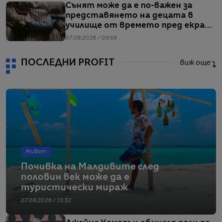
Сънят може да е по-важен за
представянето на децата в
училище от времето пред екран
или храненето, сочи проучване
07.08.2026 / 09:56
ПОСЛЕДНИ PROFIT
виж още
Живот
Почивка на Малдивите след
половин век може да е
туристически мираж
07.08.2026 / 15:32