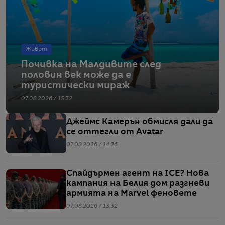
Живот
Почивка на Малдивите след
половин век може да е
туристически мираж
07.08.2026 / 15:32
Джеймс Камерън обмисля дали да
се оттегли от Avatar
07.08.2026 / 14:26
Спайдърмен агент на ICE? Нова
кампания на Белия дом разгневи
армията на Marvel феновете
07.08.2026 / 13:32