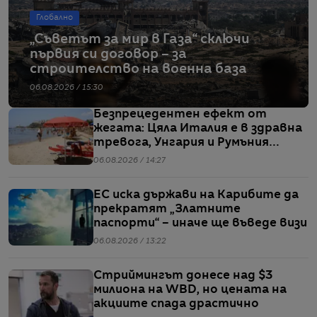
Глобално
„Съветът за мир в Газа“ сключи
първия си договор – за
строителство на военна база
06.08.2026 / 15:30
Безпрецедентен ефект от
жегата: Цяла Италия е в здравна
тревога, Унгария и Румъния
пестят електричество
06.08.2026 / 14:27
ЕС иска държави на Карибите да
прекратят „Златните
паспорти“ – иначе ще въведе визи
06.08.2026 / 13:22
Стриймингът донесе над $3
милиона на WBD, но цената на
акциите спада драстично