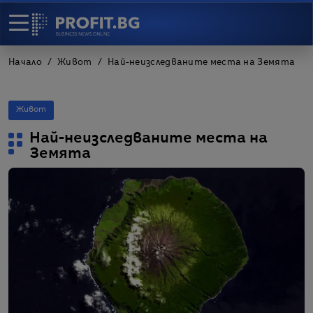
Начало
Живот
Най-неизследваните места на Земята
Живот
Най-неизследваните места на
Земята