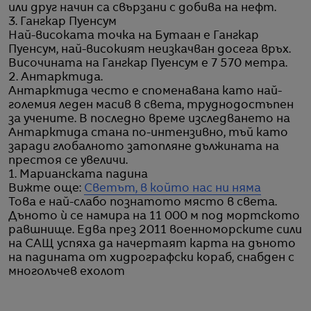
или друг начин са свързани с добива на нефт.
3. Гангкар Пуенсум
Най-високата точка на Бутаан е Гангкар
Пуенсум, най-високият неизкачван досега връх.
Височината на Гангкар Пуенсум е 7 570 метра.
2. Антарктида.
Антарктида често е споменавана като най-
големия леден масив в света, труднодостъпен
за учените. В последно време изследването на
Антарктида стана по-интензивно, тъй като
заради глобалното затопляне дължината на
престоя се увеличи.
1. Марианската падина
Вижте още:
Светът, в който нас ни няма
Това е най-слабо познатото място в света.
Дъното ѝ се намира на 11 000 м под мортското
равшнище. Едва през 2011 военноморските сили
на САЩ успяха да начертаят карта на дъното
на падината от хидрографски кораб, снабден с
многолъчев ехолот