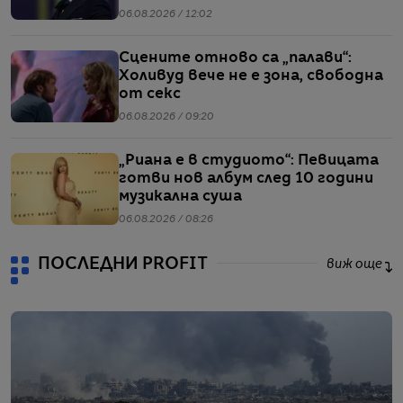
въпроси
06.08.2026 / 12:02
Сцените отново са „палави“:
Холивуд вече не е зона, свободна
от секс
06.08.2026 / 09:20
„Риана е в студиото“: Певицата
готви нов албум след 10 години
музикална суша
06.08.2026 / 08:26
ПОСЛЕДНИ PROFIT
виж още