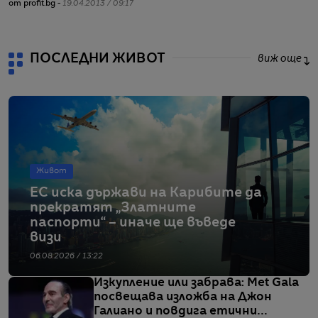
от profit.bg -
19.04.2013 / 09:17
от
ПОСЛЕДНИ ЖИВОТ
виж още
Живот
ЕС иска държави на Карибите да
прекратят „Златните
паспорти“ – иначе ще въведе
визи
06.08.2026 / 13:22
Изкупление или забрава: Met Gala
посвещава изложба на Джон
Галиано и повдига етични