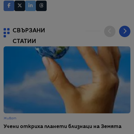
СВЪРЗАНИ
СТАТИИ
Живот
Ж
Учени откриха планети близнаци на Земята
П