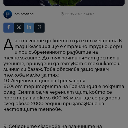
от profit.bg
22.05.2013 / 14:07
Да стигнете до което и да е от местата в
тази класация ще е страшно трудно, дори
и при съвременното развитие на
технологиите. До тях почти нямат достъп и
учените, принудени да пътуват с техниката и
личния си багаж. Това обяснява защо знаем
толкова малко за тях:
10. Леденият щит на Гренландия.
80% от територията на Гренландия е покрита
с лед. Смята се, че леденият щит, който се
простира на около 600 кв. мили, ще се разтопи
след около 2000 години при запазване на
настоящите темпове.
9. Северните склонове на планините на