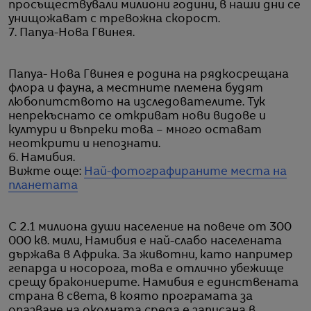
просъществували милиони години, в наши дни се
унищожават с тревожна скорост.
7. Папуа-Нова Гвинея.
Папуа- Нова Гвинея е родина на рядкосрещана
флора и фауна, а местните племена будят
любопитството на изследователите. Тук
непрекъснато се откриват нови видове и
култури и въпреки това – много остават
неоткрити и непознати.
6. Намибия.
Вижте още:
Най-фотографираните места на
планетата
С 2.1 милиона души население на повече от 300
000 кв. мили, Намибия е най-слабо населената
държава в Африка. За животни, като например
гепарда и носорога, това е отлично убежище
срещу бракониерите. Намибия е единствената
страна в света, в която програмата за
опазване на околната среда е записана в