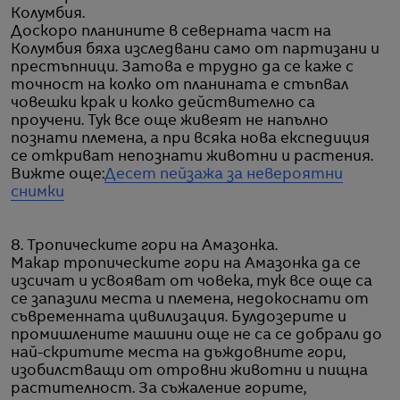
Колумбия.
Доскоро планините в северната част на
Колумбия бяха изследвани само от партизани и
престъпници. Затова е трудно да се каже с
точност на колко от планината е стъпвал
човешки крак и колко действително са
проучени. Тук все още живеят не напълно
познати племена, а при всяка нова експедиция
се откриват непознати животни и растения.
Вижте още:
Десет пейзажа за невероятни
снимки
8. Тропическите гори на Амазонка.
Макар тропическите гори на Амазонка да се
изсичат и усвояват от човека, тук все още са
се запазили места и племена, недокоснати от
съвременната цивилизация. Булдозерите и
промишлените машини още не са се добрали до
най-скритите места на дъждовните гори,
изобилстващи от отровни животни и пищна
растителност. За съжаление горите,