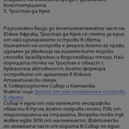
Конституцията.
5. Тристан да Куня.
Разположен близо до континенталната част на
Южна Африка, Тристан да Куня се смята за един
от най-изолираните острови в света.
Климатът на острова е умерен, което го прави
идеален за убежище на гигантските морски
слонове, крайбрежни и водоплаващи птици. Най-
горещата точка на Тристан е област с
вулканична активнност, която формира
островите от архипелаг в Южния
Атлантически океан.
4. Североизточен Сибир и Камчатка
Вижте още:
Десет от най-потайните острови
в света
Сибир е една от най-големите географски
области в Русия, която покрива почти 70% от
територията на страната. Въпреки това тук
живее едва 30% от населението. Фактически
по-голямата част от хората в Сибир по един