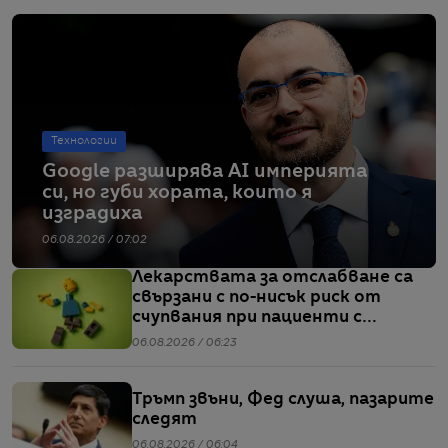
Технологии
Google разширява AI империята
си, но губи хората, които я
изградиха
06.08.2026 / 07:02
Лекарствата за отслабване са
свързани с по-нисък риск от
счупвания при пациенти с
диабет, сочи проучване
06.08.2026 / 06:23
Тръмп звъни, Фед слуша, пазарите
следят
06.08.2026 / 06:04