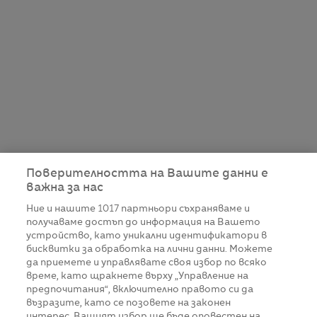
Поверителността на Вашите данни е
важна за нас
Ние и нашите
1017
партньори съхраняваме и
получаваме достъп до информация на Вашето
устройство, като уникални идентификатори в
бисквитки за обработка на лични данни. Можете
да приемете и управлявате своя избор по всяко
време, като щракнете върху „Управление на
предпочитания“, включително правото си да
възразите, като се позовете на законен
интерес. Вашият избор ще бъде оповестен на