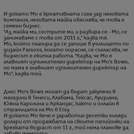
И докато Мо е креативната сила зад неговата
компания, неговата майка обяснява, че това е
семеен бизнес.
"Аз, майка ми, сестрите ми, и разбира се - Мо, се
занимаваме с това от 2011 г.," казва тя.
Мо, който планира да се запише в училището по
дизайн Parsons, когато порасне, се съгласява, че
бизнесът е екипна работа. "Казва, че Мо е
главният изпълнителен директор на Mo's Bows,
но мама е главният изпълнителен директор на
Mo", казва той.
Днес Mo's Bows могат да бъдат закупени в
магазини в Тенеси, Алабама, Тексас, Луизиана,
Южна Каролина и Арканзас, както и онлайн в
страницата на Мо в Etsy.
И докато Мо вече е заработил десетки хиляди
долари от продажбата на своите папийонки на
крехката възраст от 11 г., той няма планове да
забавя темпото.