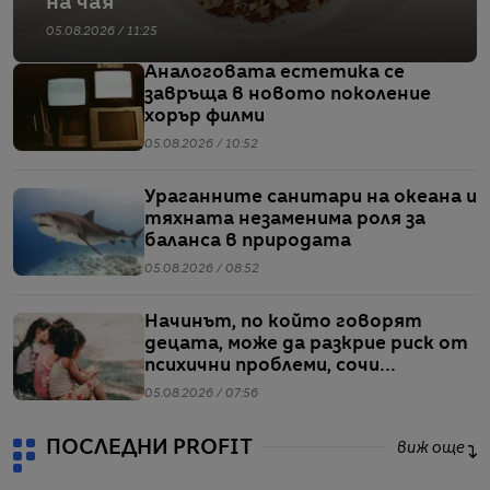
на чая
05.08.2026 / 11:25
Аналоговата естетика се
завръща в новото поколение
хорър филми
05.08.2026 / 10:52
Ураганните санитари на океана и
тяхната незаменима роля за
баланса в природата
05.08.2026 / 08:52
Начинът, по който говорят
децата, може да разкрие риск от
психични проблеми, сочи
проучване
05.08.2026 / 07:56
ПОСЛЕДНИ PROFIT
виж още