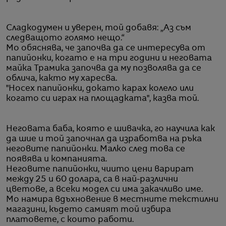
Сладкодумен и уверен, той добавя: „Аз съм
следващото голямо нещо.“
Мо обяснява, че започва да се интересува от
папийонки, когато е на три години и неговата
майка Трамика започва да му позволява да се
облича, както му харесва.
"Носех папийонки, докато карах колело или
когато си играх на площадката", казва той.
Неговата баба, която е шивачка, го научила как
да шие и той започнал да изработва на ръка
неговите папийонки. Малко след това се
появява и компанията.
Неговите папийонки, чиито цени варират
между 25 и 60 долара, са в най-различни
цветове, а всеки модел си има закачливо име.
Мо намира вдъхновение в местните текстилни
магазини, където самият той избира
платовете, с които работи.