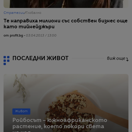
Стратегии
/
Глобално
Ж
Те направиха милиони със собствен бизнес още
6
като тийнейджъри
от
от profit.bg -
03.04.2013 / 13:00
ПОСЛЕДНИ ЖИВОТ
виж още
Живот
Ройбосът – южноафриканското
растение, което покори света