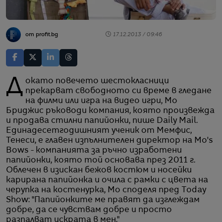
от profit.bg
17.12.2013 / 09:46
Докато повечето шестокласници
прекарват свободното си време в гледане
на филми или игра на видео игри, Мо
Бриджис ръководи компания, която произвежда
и продава стилни папийонки, пише Daily Mail.
Единадесетгодишният ученик от Мемфис,
Тенеси, е главен изпълнителен директор на Mo's
Bows - компанията за ръчно изработени
папийонки, която той основава през 2011 г.
Облечен в изискан бежов костюм и носейки
карирана папийонка и очила с рамки с цвета на
черупка на костенурка, Мо споделя пред Today
Show: "Папийонките ме правят да изглеждам
добре, да се чувствам добре и просто
разпалват искрата в мен."