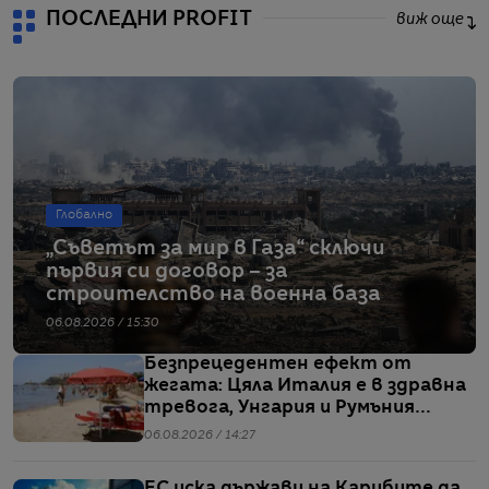
ПОСЛЕДНИ PROFIT
виж още
Глобално
„Съветът за мир в Газа“ сключи
първия си договор – за
строителство на военна база
06.08.2026 / 15:30
Безпрецедентен ефект от
жегата: Цяла Италия е в здравна
тревога, Унгария и Румъния
пестят електричество
06.08.2026 / 14:27
ЕС иска държави на Карибите да