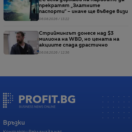
прекратят „Златните
паспорти“ – иначе ще въведе визи
06.08.2026 / 13:22
Стриймингът донесе над $3
милиона на WBD, но цената на
акциите спада драстично
06.08.2026 / 12:36
Връзки