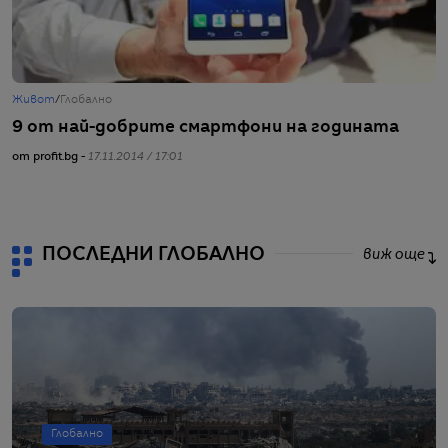
Живот
/
Глобално
Ж
9 от най-добрите смартфони на годината
Н
от profit.bg -
17.11.2014 / 17:01
от
ПОСЛЕДНИ ГЛОБАЛНО
виж още
Глобално