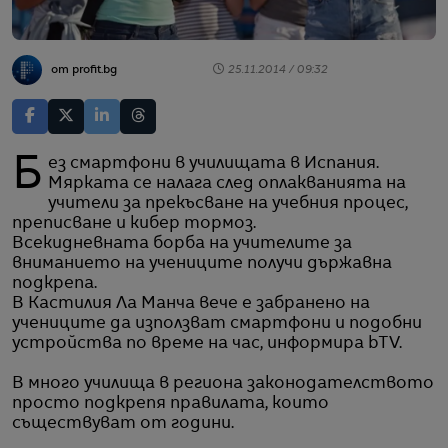
от profit.bg
25.11.2014 / 09:32
Без смартфони в училищата в Испания.
Мярката се налага след оплакванията на
учители за прекъсване на учебния процес,
преписване и кибер тормоз.
Всекидневната борба на учителите за
вниманието на учениците получи държавна
подкрепа.
В Кастилия Ла Манча вече е забранено на
учениците да използват смартфони и подобни
устройства по време на час, информира bTV.
В много училища в региона законодателството
просто подкрепя правилата, които
съществуват от години.