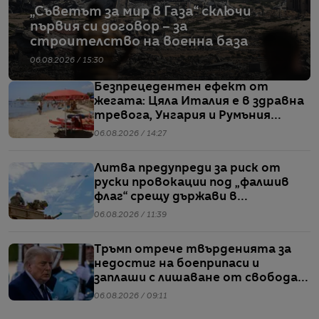
„Съветът за мир в Газа“ сключи
първия си договор – за
строителство на военна база
06.08.2026 / 15:30
Безпрецедентен ефект от
жегата: Цяла Италия е в здравна
тревога, Унгария и Румъния
пестят електричество
06.08.2026 / 14:27
Литва предупреди за риск от
руски провокации под „фалшив
флаг“ срещу държави в
Балтийския регион
06.08.2026 / 11:39
Тръмп отрече твърденията за
недостиг на боеприпаси и
заплаши с лишаване от свобода
хората, които разпространяват
06.08.2026 / 09:11
подобна информация