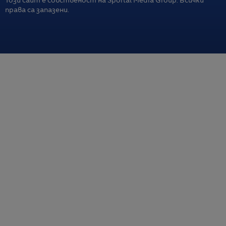
Този сайт е собственост на Sportal Media Group. Всички
права са запазени.