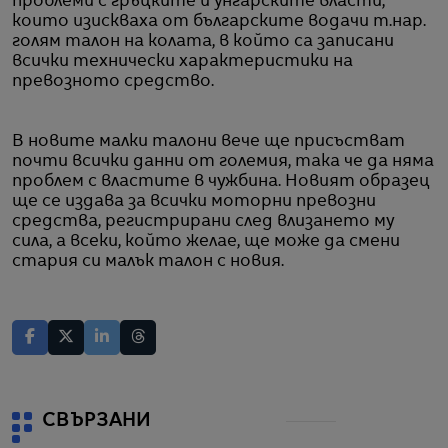
проблеми с гръцките и унгарските власти,
които изискваха от българските водачи т.нар.
голям талон на колата, в който са записани
всички технически характеристики на
превозното средство.
В новите малки талони вече ще присъстват
почти всички данни от големия, така че да няма
проблем с властите в чужбина. Новият образец
ще се издава за всички моторни превозни
средства, регистрирани след влизането му
сила, а всеки, който желае, ще може да смени
стария си малък талон с новия.
СВЪРЗАНИ