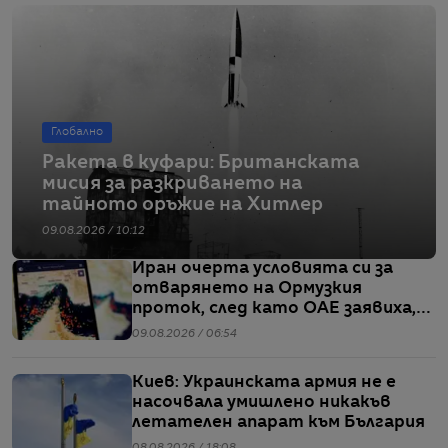
Глобално
Ракета в куфари: Британската
мисия за разкриването на
тайното оръжие на Хитлер
09.08.2026 / 10:12
Иран очерта условията си за
отварянето на Ормузкия
проток, след като ОАЕ заявиха,
че един от корабите им е бил
09.08.2026 / 06:54
обект на въздушен удар
Киев: Украинската армия не е
насочвала умишлено никакъв
летателен апарат към България