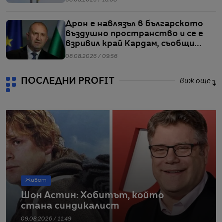
08.08.2026 / 18:08
Дрон е навлязъл в българското
въздушно пространство и се е
взривил край Кардам, съобщи
Радев
08.08.2026 / 09:56
ПОСЛЕДНИ PROFIT
виж още
Живот
Шон Астин: Хобитът, който
стана синдикалист
09.08.2026 / 11:49