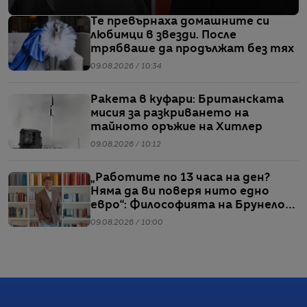
Те превърнаха домашните си
любимци в звезди. После
трябваше да продължат без тях
09.08.2026 / 10:34
Ракета в куфари: Британската
мисия за разкриването на
тайното оръжие на Хитлер
09.08.2026 / 10:12
„Работите по 13 часа на ден?
Няма да ви поверя нито едно
евро“: Философията на Брунело
Кучинели за бизнеса и живота
09.08.2026 / 10:00