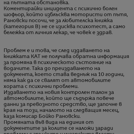
на пътната обстановка.
Коментирайки инцидента с психично болен
шофьор, който изблъсква мотористи от пътя,
Рановски посочи, че за любителска книжка
(категория В) не се изисква психотест, а само
бележка от личния лекар, че човек е здрав.
Проблем е и това, че след издаването на
книжката КАТ не получава обратна информация
за промяна в психическото състояние на
водачите. Така до преиздаването на
документа, което става веднъж на 10 години,
няма как да се свалят от автомобилите
хората с психични проблеми.
Издаването на новия контролен талон за
автомобилите, който ще съдържа повече
данни за превозното средство, ще започне в
края на този, началото на следващия месец,
каза комисар Бойко Рановски.
Промяната във вида на единия от
документите за колите се наложи заради