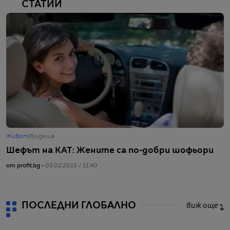
СТАТИИ
Живот
/
Бъдеще
Шефът на КАТ: Жените са по-добри шофьори
от profit.bg -
05.02.2015 / 11:40
ПОСЛЕДНИ ГЛОБАЛНО
виж още