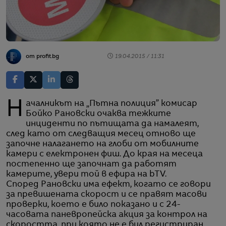
от profit.bg
19.04.2015 / 11:31
Началникът на „Пътна полиция” комисар
Бойко Рановски очаква тежките
инциденти по пътищата да намалеят,
след като от следващия месец отново ще
започне налагането на глоби от мобилните
камери с електронен фиш. До края на месеца
постепенно ще започнат да работят
камерите, увери той в ефира на bTV.
Според Рановски има ефект, когато се говори
за превишената скорост и се правят масови
проверки, което е било показано и с 24-
часовата паневропейска акция за контрол на
скоростта, при която не е бил регистриран