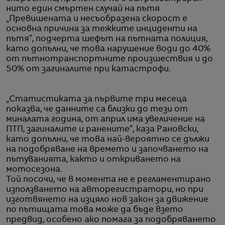
нито един смъртен случай на пътя
„Превишената и несъобразена скорост е
основна причина за тежките инциденти на
пътя”, подчерта шефът на пътната полиция,
като допълни, че това нарушение води до 40%
от пътнотранспортните произшествия и до
50% от загиналите при катастрофи.
„Статистиката за първите три месеца
показва, че данните са близки до тези от
миналата година, от април има увеличение на
ПТП, загиналите и ранените”, каза Рановски,
като допълни, че това най-вероятно се дължи
на подобряване на времето и започването на
пътуванията, както и откриването на
мотосезона.
Той посочи, че в момента не е регламентирано
използването на авторегистратори, но при
изготвянето на изцяло нов закон за движение
по пътищата това може да бъде взето
предвид, особено ако помага за подобряването