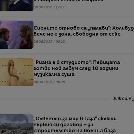
06.08.2026 / 12:02
Сцените отново са „палави“: Холивуд
вече не е зона, свободна от секс
06.08.2026 / 09:20
„Риана е в студиото“: Певицата
готви нов албум след 10 години
музикална суша
06.08.2026 / 08:26
виж още
„Съветът за мир в Газа“ сключи
първия си договор – за
строителство на военна база