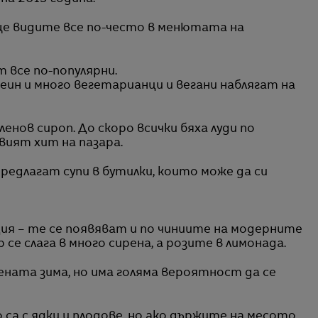
 ще видите все по-често в менютата на
 все по-популярни.
еин и много вегетарианци и вегани наблягат на
кленов сироп. До скоро всички бяха луди по
вият хит на пазара.
редлагат супи в бутилки, които може да си
ция – те се появяват и по чиниите на модерните
се слага в много сирена, а розите в лимонада.
ената зима, но има голяма вероятност да се
а с ядки и плодове, но ако държите на месото,