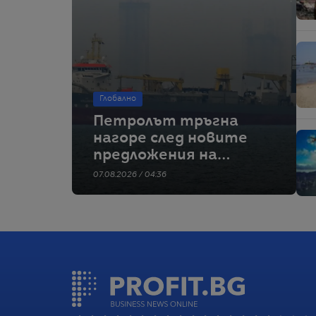
Глобално
Петролът тръгна
нагоре след новите
предложения на
Иран за Ормузкия
07.08.2026 / 04:36
проток