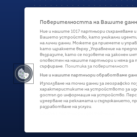
Поверителността на Вашите данни 
Ние и нашите
1017
партньори съхраняваме и
Вашето устройство, като уникални иденти
Категории
на лични данни. Можете да приемете и управ
като щракнете върху „Управление на предпо
Глобално
Бизнес
Технологии
Стратегии
Жи
възразите, като се позовете на законен ин
оповестен на нашите партньори и няма да п
сърфиране.
Политика за поверителност
Ние и нашите партньори обработваме данни
Използване на точни данни за географско п
характеристиките на устройството за иде
достъп до информация на устройство. Перс
измерване на рекламата и съдържанието, п
разработване на услуги.
Copyright © 2007-
2026
Profit.bg. Всички права зап
Списък с партньори (доставчици)
Този сайт е собственост на Sportal Media Group. 