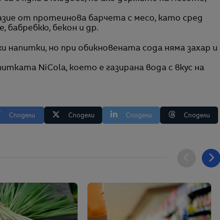
зие от протеинова барчета с месо, като сред
, бабребкю, бекон и др.
и напитки, но при обикновената сода няма захар и
питката NiCola, което е газирана вода с вкус на
Сподели
Сподели
Сподели
Сподели