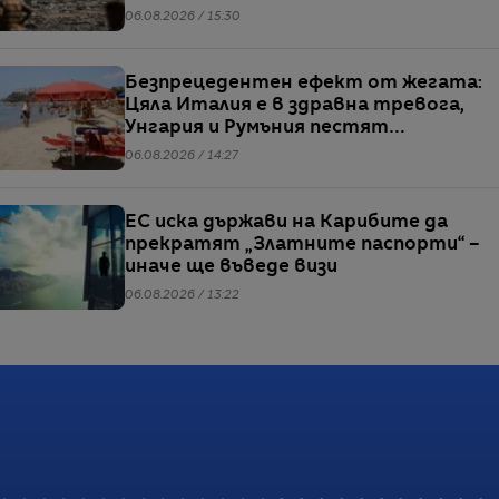
06.08.2026 / 15:30
Безпрецедентен ефект от жегата:
Цяла Италия е в здравна тревога,
Унгария и Румъния пестят
електричество
06.08.2026 / 14:27
ЕС иска държави на Карибите да
прекратят „Златните паспорти“ –
иначе ще въведе визи
06.08.2026 / 13:22