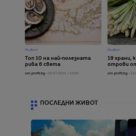
Живот
Живот
Топ 10 на най-полезната
19 храни,
риба в света
отрови о
от profit.bg -
10.07.2015 / 13:06
от profit.bg -
13.
ПОСЛЕДНИ ЖИВОТ