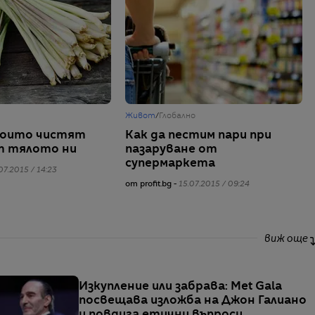
Живот
/
Глобално
 които чистят
Как да пестим пари при
т тялото ни
пазаруване от
супермаркета
07.2015 / 14:23
от profit.bg -
15.07.2015 / 09:24
виж още
Изкупление или забрава: Met Gala
посвещава изложба на Джон Галиано
и повдига етични въпроси