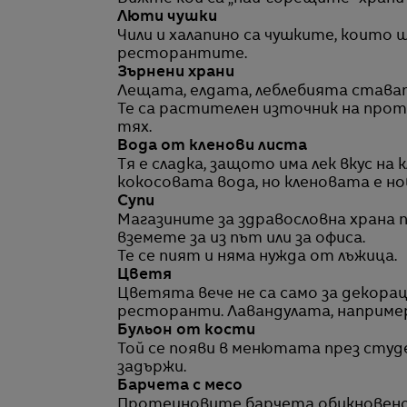
Люти чушки
Чили и халапино са чушките, които
ресторантите.
Зърнени храни
Лещата, елдата, леблебията стават
Те са растителен източник на прот
тях.
Вода от кленови листа
Тя е сладка, защото има лек вкус на 
кокосовата вода, но кленовата е но
Супи
Магазините за здравословна храна п
вземете за из път или за офиса.
Те се пият и няма нужда от лъжица.
Цветя
Цветята вече не са само за декора
ресторанти. Лавандулата, например 
Бульон от кости
Той се появи в менютата през студ
задържи.
Барчета с месо
Протеиновите барчета обикновено с