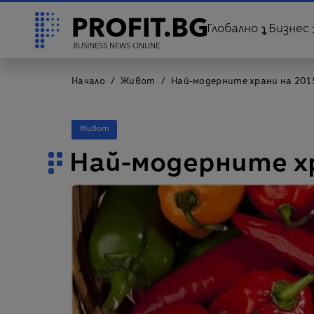
Глобално
Бизнес
Начало
Живот
Най-модерните храни на 201
Живот
Най-модерните хр