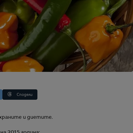
Сподели
д храните и диетите.
на 2015 година: