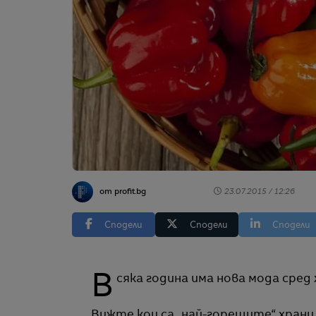
от profit.bg
23.07.2015 / 12:26
Сподели
Сподели
Сподели
Всяка година има нова мода сре
Вижте кои са „най-горещите“ храни 