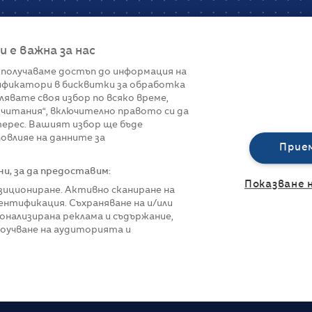
е важна за нас
 получаваме достъп до информация на
фикатори в бисквитки за обработка
Връзки
лявате своя избор по всяко време,
читания“, включително правото си да
вот
Контакти
терес. Вашият избор ще бъде
Реклама
овлияе на данните за
За нас
Прие
Политика за п
Управление на 
, за да предоставим:
Показване 
озициониране. Активно сканиране на
нтификация. Съхраняване на и/или
онализирана реклама и съдържание,
роучване на аудиторията и
азени.
Всички права са запазени.