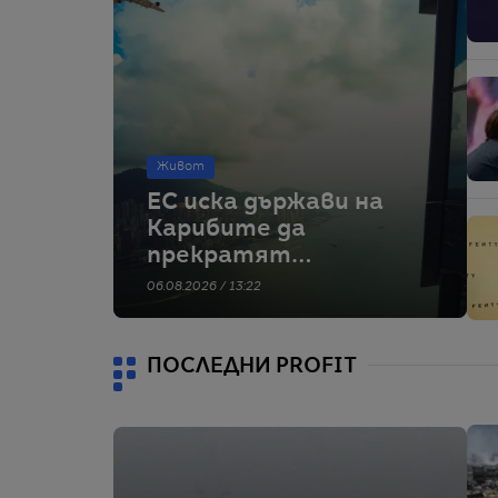
Живот
ЕС иска държави на
Карибите да
прекратят
„Златните
06.08.2026 / 13:22
паспорти“ – иначе
ще въведе визи
ПОСЛЕДНИ PROFIT