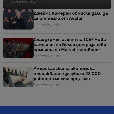
07.08.2026 / 15:32
Джеймс Камерън обмисля дали да
се оттегли от Avatar
07.08.2026 / 14:26
Спайдърмен агент на ICE? Нова
кампания на Белия дом разгневи
армията на Marvel феновете
07.08.2026 / 13:32
Американската икономика
неочаквано е загубила 23 000
работни места през юли
07.08.2026 / 13:01