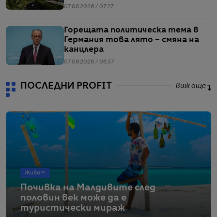
напрежението между САЩ и Иран
07.08.2026 / 07:27
Горещата политическа тема в
Германия това лято – смяна на
канцлера
07.08.2026 / 06:37
ПОСЛЕДНИ PROFIT
виж още
Живот
Почивка на Малдивите след
половин век може да е
туристически мираж