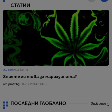
СТАТИИ
Живот
/
Глобално
Ж
Знаете ли това за марихуаната?
А
от profit.bg -
03.12.2014 / 14:02
от
ПОСЛЕДНИ ГЛОБАЛНО
виж още