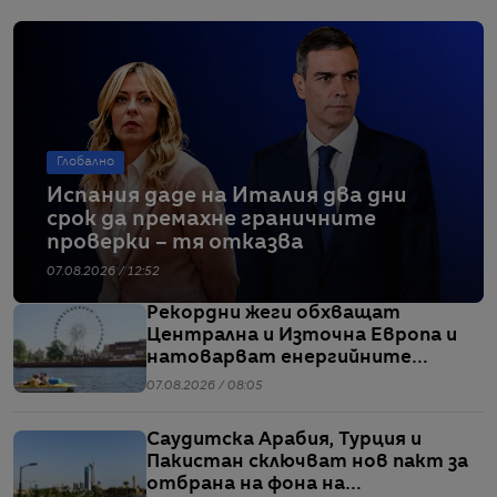
Глобално
Испания даде на Италия два дни
срок да премахне граничните
проверки – тя отказва
07.08.2026 / 12:52
Рекордни жеги обхващат
Централна и Източна Европа и
натоварват енергийните
системи
07.08.2026 / 08:05
Саудитска Арабия, Турция и
Пакистан сключват нов пакт за
отбрана на фона на