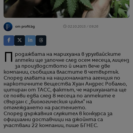
от profit.bg
02.10.2015 / 09:26
Продажбата на марихуана в уругвайските
аптеки ще започне след осем месеца, лиценз
за производството й имат вече две
компании, съобщиха властите в четвъртък.
Според главата на националната агенция по
наркотичните вещества Хуан Андрес Робальо,
цитиран от ТАСС, фактът, че марихуаната ще
се появи едва след 8 месеца по аптеките е
свързан с „биологическия цикъл” на
отглеждането на растението.
Според държавния служител в конкурса за
официални доставчици на джойнта са
участвали 22 компании, пише БГНЕС.