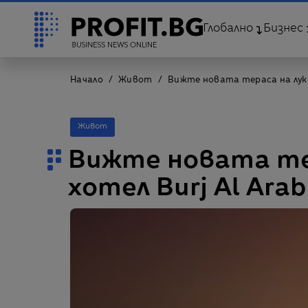
Глобално
Бизнес
Начало
Живот
Вижте новата тераса на лукс
Живот
Вижте новата те
хотел Burj Al Arab