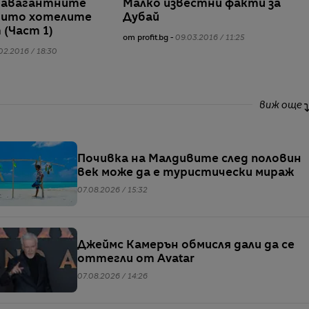
равагантните
Малко известни факти за
оито хотелите
Дубай
 (Част 1)
от profit.bg -
09.03.2016 / 11:25
02.2016 / 18:30
виж още
Почивка на Малдивите след половин
век може да е туристически мираж
07.08.2026 / 15:32
Джеймс Камерън обмисля дали да се
оттегли от Avatar
07.08.2026 / 14:26