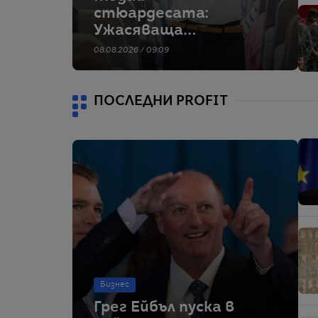
стюардесата:
Ужасяваща
катастрофа стои
08.08.2026 / 09:09
зад инструктажа за
безопасност
ПОСЛЕДНИ PROFIT
Бизнес
Грег Ейбъл пуска в