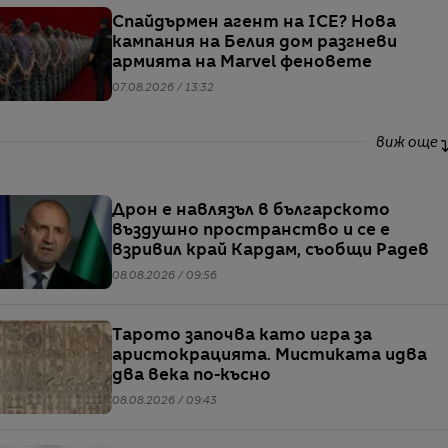
Спайдърмен агент на ICE? Нова
кампания на Белия дом разгневи
армията на Marvel феновете
07.08.2026 / 13:32
виж още
Дрон е навлязъл в българското
въздушно пространство и се е
взривил край Кардам, съобщи Радев
08.08.2026 / 09:56
Тарото започва като игра за
аристокрацията. Мистиката идва
два века по-късно
08.08.2026 / 09:43