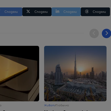
Сподели
Сподели
Сподели
Сподели
о
Живот
/
Глобално