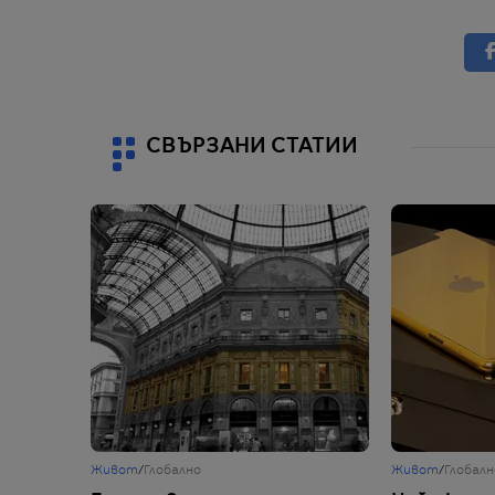
СВЪРЗАНИ СТАТИИ
Живот
/
Глобално
Живот
/
Глобалн