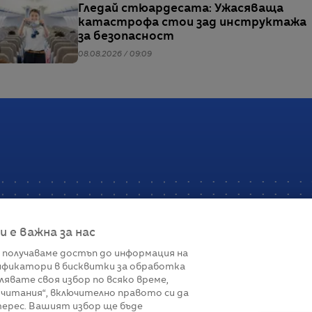
Гледай стюардесата: Ужасяваща
катастрофа стои зад инструктажа
за безопасност
08.08.2026 / 09:09
е важна за нас
 получаваме достъп до информация на
фикатори в бисквитки за обработка
Връзки
лявате своя избор по всяко време,
читания“, включително правото си да
вот
Контакти
терес. Вашият избор ще бъде