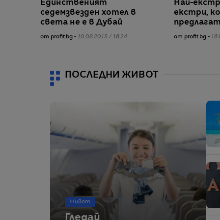
Единственият
Най-екст
седемзвезден хотел в
екстри, к
света не е в Дубай
предлагат
от profit.bg -
10.08.2015 / 16:24
от profit.bg -
16.
ПОСЛЕДНИ ЖИВОТ
Живот
Гледай