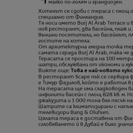
Често рекламираният като най-луксозен хотел в света Burj Al Arab наскоро стана
малко по-голям и грандиозен.
Хотелът се сдоби с тераса с площ 
специално от Финландия.
Тя носи името Burj Al Arab Terrace 
нов ресторант, два басейна, плаж 
външни посетители, но басейнът, 
гостите на хотела.
От архитектурна гледна точка те
самата сграда Burj Al Arab, така че
Терасата се простира на 100 метра
шатри, обслужвани от икономи и лук
Вижте още:
Това е най-новото лукс
В ресторант Scape пък се сервира ф
е Тимур Фазилов, който е работил 
На терасата ще има сладководен бас
инфинити басейн с площ 828 кв. м.
джакузита и 1 000 тона бял пясък на
Шатрите са климатизирани с напълн
телевизори Bang & Olufsen.
Цялата тераса е доставена от Финл
сглобяването й в Дубай е било значи