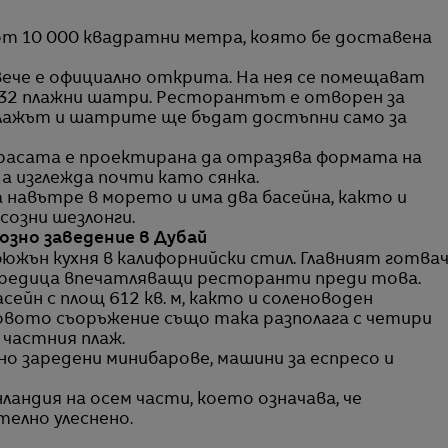
от 10 000 квадратни метра, която бе доставена
и вече е официално открита. На нея се помещават
и 32 плажни шатри. Ресторантът е отворен за
плажът и шатрите ще бъдат достъпни само за
расата е проектирана да отразява формата на
 да изглежда почти като сянка.
 навътре в морето и има два басейна, както и
созни шезлонги.
озно заведение в Дубай
южън кухня в калифорнийски стил. Главният готва
в редица впечатляващи ресторанти преди това.
ейн с площ 612 кв. м, както и соленоводен
 Новото съоръжение също така разполага с четири
 частния плаж.
о заредени минибарове, машини за еспресо и
андия на осем части, което означава, че
телно улеснено.