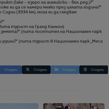
рикт (lake – езеро на английски – бел. ред.)?”
може ли да се намери мляко през цялата година?“
 Сидни (3934 км), мога ли да следвам
я?“
 (Пита турист на Гранд Каньон)
д земята?“ (пита посетител на Национален парк
и руини?“ (пита турист в Национален парк „Меса
Сподели
Сподели
Сподели
Сподели