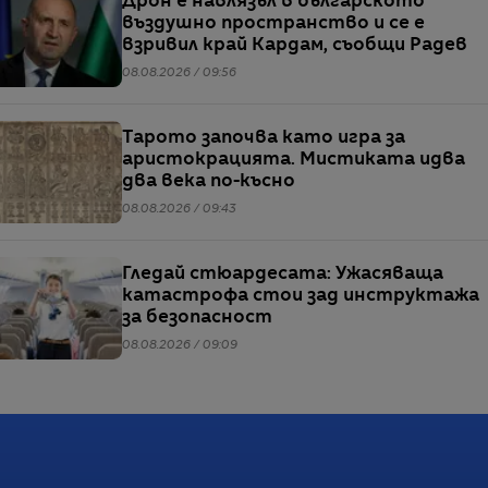
Дрон е навлязъл в българското
въздушно пространство и се е
взривил край Кардам, съобщи Радев
08.08.2026 / 09:56
Тарото започва като игра за
аристокрацията. Мистиката идва
два века по-късно
08.08.2026 / 09:43
Гледай стюардесата: Ужасяваща
катастрофа стои зад инструктажа
за безопасност
08.08.2026 / 09:09