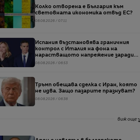
Колко отворена е България към
световната икономика отвъд ЕС?
08.08.2026 / 07:11
Испания възстановява граничния
контрол с Италия на фона на
нарастващото напрежение заради
мигрантите
08.08.2026 / 06:53
Тръмп обещава сделка с Иран, която
не идва. Защо пазарите празнуват?
08.08.2026 / 06:36
виж още