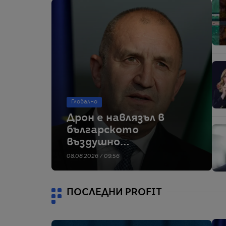
Глобално
Дрон е навлязъл в
българското
въздушно
пространство и се
08.08.2026 / 09:56
е взривил край
Кардам, съобщи
Радев
ПОСЛЕДНИ PROFIT