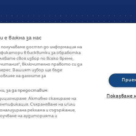
е важна за нас
 получаваме достъп до информация на
фикатори в бисквитки за обработка
Връзки
лявате своя избор по всяко време,
читания“, включително правото си да
вот
Контакти
терес. Вашият избор ще бъде
Реклама
овлияе на данните за
За нас
Прие
Политика за п
Управление на 
, за да предоставим:
Показване 
озициониране. Активно сканиране на
нтификация. Съхраняване на и/или
онализирана реклама и съдържание,
роучване на аудиторията и
азени.
Всички права са запазени.