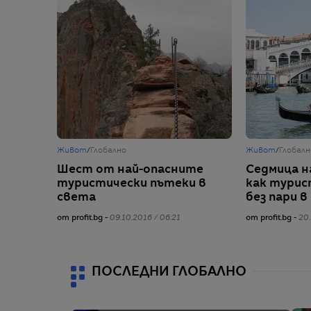
Живот
/
Глобално
Живот
/
Глобалн
Шест от най-опасните
Седмица н
туристически пътеки в
как турис
света
без пари 
от profit.bg -
09.10.2016 / 06:21
от profit.bg -
20.
ПОСЛЕДНИ ГЛОБАЛНО