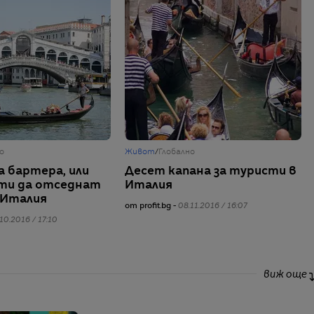
о
Живот
/
Глобално
а бартера, или
Десет капана за туристи в
ти да отседнат
Италия
в Италия
от profit.bg -
08.11.2016 / 16:07
10.2016 / 17:10
виж още