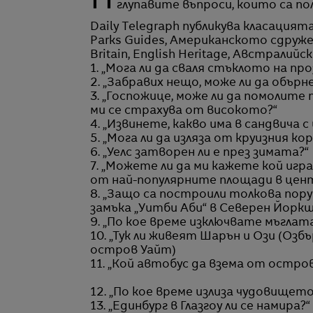
Представители на туристическата индустрия и стюардеси споделят най-
глупавите въпроси, които са по
Daily Telegraph публикува класацият
Parks Guides, Американското сдружен
Britain, English Heritage, Австралий
1. „Мога ли да сваля стъклото на пр
2. „Забравих нещо, може ли да обър
3. „Госпожице, може ли да помолит
ми се страхува от високото?“
4. „Извинете, какво има в сандвича с
5. „Мога ли да изляза от круизния кор
6. „Уелс затворен ли е през зимата?“
7. „Можете ли да ми кажете кой играе
от най-популярните площади в центъ
8. „Защо са построили толкова пору
замъка „Уитби Аби“ в Северен Йорк
9. „По кое време изключвате мъглат
10. „Тук ли живеят Шарън и Ози (Озбър
остров Уайт)
11. „Кой автобус да взема от остр
12. „По кое време излиза чудовището
13. „Единбург в Глазгоу ли се намира?“