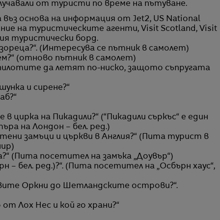
лучавали от туристи по време на пътуване.
а въз основа на информация от Jet2, US National
ие на туристическите агенти, Visit Scotland, Visit
ския туристически борд.
озореца?“. (Интересува се пътник в самолет)
нем?“ (отново пътник в самолет)
е пилотите да летят по-ниско, защото съпругата
 шунка и сирене?“
аб?“
 в цирка на Пикадили?“ (“Пикадили съркъс“ е един
ра на Лондон – бел. ред.)
тени замъци и църкви в Англия?“ (Пита турист в
шир)
а?“ (Пита посетител на замъка „Доувър“)
н – бел. ред.)?“. (Пита посетител на „Осбърн хаус“,
овите Оркни до Шетландските острови?“.
 от Лох Нес и кой го храни?“