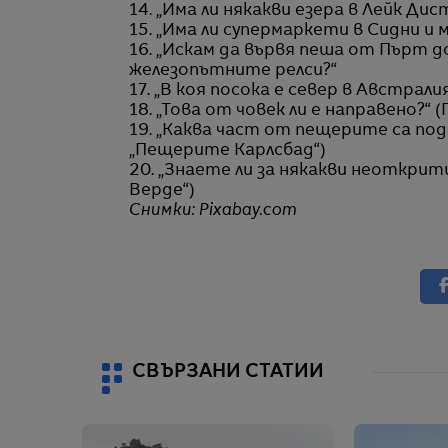
14. „Има ли някакви езера в Лейк Дист
15. „Има ли супермаркети в Сидни и 
16. „Искам да вървя пеша от Пърт до
железопътните релси?“
17. „В коя посока е север в Австрали
18. „Това от човек ли е направено?“
19. „Каква част от пещерите са по
„Пещерите Карлсбад“)
20. „Знаете ли за някакви неоткрит
Верде“)
Снимки: Pixabay.com
СВЪРЗАНИ СТАТИИ