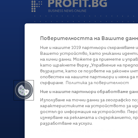
Поверителността на Вашите данни 
Ние и нашите
1019
партньори съхраняваме и
Вашето устройство, като уникални иденти
Категории
на лични данни. Можете да приемете и управ
като щракнете върху „Управление на предпо
Глобално
Бизнес
Технологии
Стратегии
Жи
възразите, като се позовете на законен ин
оповестен на нашите партньори и няма да п
сърфиране.
Политика за поверителност
Ние и нашите партньори обработваме данни
Използване на точни данни за географско п
характеристиките на устройството за иде
достъп до информация на устройство. Перс
измерване на рекламата и съдържанието, п
разработване на услуги.
Copyright © 2007-
2026
Profit.bg. Всички права зап
Списък с партньори (доставчици)
Този сайт е собственост на Sportal Media Group. 