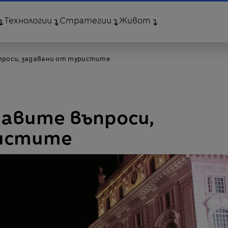
Технологии
Стратегии
Живот
ъпроси, задавани от туристите
павите въпроси,
ристите