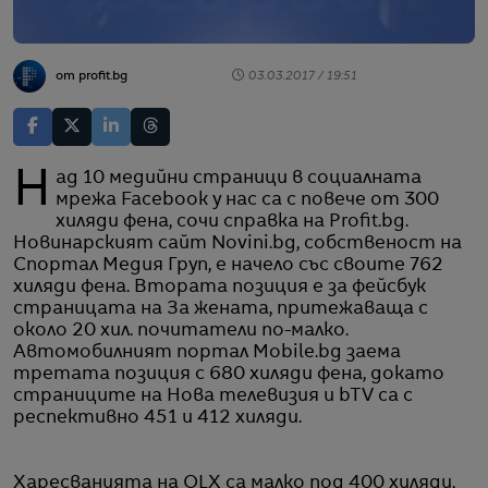
от profit.bg
03.03.2017 / 19:51
Над 10 медийни страници в социалната
мрежа Facebook у нас са с повече от 300
хиляди фена, сочи справка на Profit.bg.
Новинарският сайт Novini.bg, собственост на
Спортал Медия Груп, е начело със своите 762
хиляди фена. Втората позиция е за фейсбук
страницата на За жената, притежаваща с
около 20 хил. почитатели по-малко.
Автомобилният портал Mobile.bg заема
третата позиция с 680 хиляди фена, докато
страниците на Нова телевизия и bTV са с
респективно 451 и 412 хиляди.
Харесванията на OLX са малко под 400 хиляди,