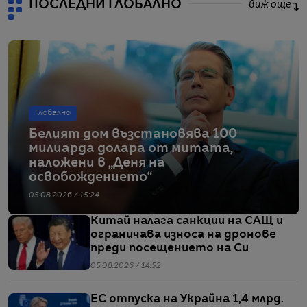
ПОСЛЕДНИ ГЛОБАЛНО
виж още
Глобално
Белият дом възстановява 100
милиарда долара от митата,
наложени в „Деня на
освобождението“
05.08.2026 / 15:24
Китай налага санкции на САЩ и
ограничава износа на дронове
преди посещението на Си
05.08.2026 / 14:52
ЕС отпуска на Украйна 1,4 млрд.