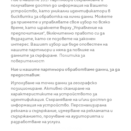
Ние и нашите
1017
партньори съхраняваме и
получаваме достъп до информация на Вашето
устройство, като уникални идентификатори в
бисквитки за обработка на лични данни. Можете
да приемете и управлявате своя избор по всяко
време, като щракнете върху „Управление на
предпочитания“, включително правото си да
възразите, като се позовете на законен
интерес. Вашият избор ще бъде оповестен на
нашите партньори и няма да повлияе на
данните за сърфиране.
Политика за
поверителност
Ние и нашите партньори обработваме данни, за да
предоставим:
Използване на точни данни за географско
позициониране. Активно сканиране на
характеристиките на устройството за
идентификация. Съхраняване на и/или достъп до
информация на устройство. Персонализирана
реклама и съдържание, измерване на рекламата и
съдържанието, проучване на аудиторията и
разработване на услуги.
Списък с партньори (доставчици)