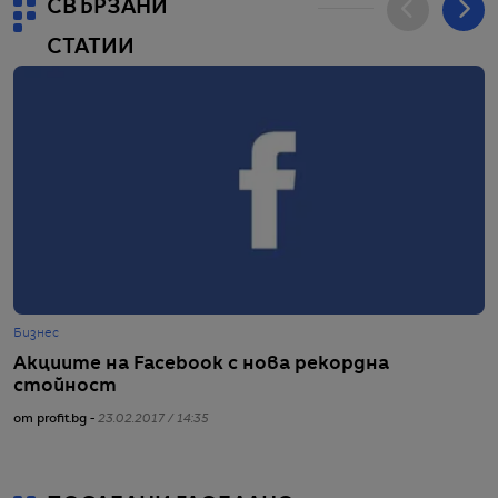
СВЪРЗАНИ
СТАТИИ
Бизнес
Ж
Акциите на Facebook с нова рекордна
К
стойност
от
от profit.bg -
23.02.2017 / 14:35