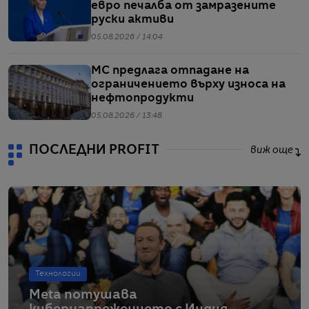
евро печалба от замразените
руски активи
05.08.2026 / 14:04
МС предлага отпадане на
ограничението върху износа на
нефтопродукти
05.08.2026 / 13:48
ПОСЛЕДНИ PROFIT
виж още
Технологии
Meta потушава