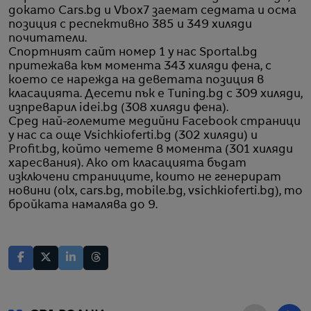
докато Cars.bg и Vbox7 заемат седмата и осма
позиция с респективно 385 и 349 хиляди
почитатели.
Спортният сайт номер 1 у нас Sportal.bg
притежава към момента 343 хиляди фена, с
което се нарежда на деветата позиция в
класацията. Десети пък е Tuning.bg с 309 хиляди,
изпреварил idei.bg (308 хиляди фена).
Сред най-големите медийни Facebook страници
у нас са още Vsichkioferti.bg (302 хиляди) и
Profit.bg, който четете в момента (301 хиляди
харесвания). Ако от класацията бъдат
изключени страниците, които не генерират
новини (olx, cars.bg, mobile.bg, vsichkioferti.bg), то
бройката намалява до 9.