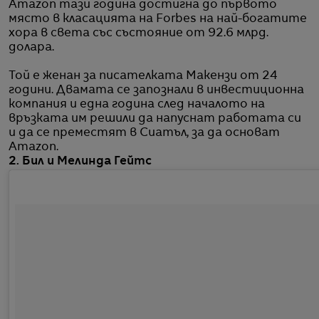
Amazon тази година достигна до първото
място в класацията на Forbes на най-богатите
хора в света със състояние от 92.6 млрд.
долара.
Той е женан за писателката Макензи от 24
години. Двамата се запознали в инвестиционна
компания и една година след началото на
връзката им решили да напуснат работата си
и да се преместят в Сиатъл, за да основат
Amazon.
2. Бил и Мелинда Гейтс