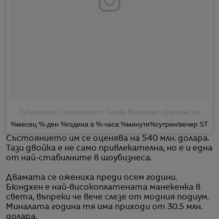
Публикация, споделена от Gisele Bündchen (@gisele)
на
%месец %-ден %година в %-часа:%минути%сутрин/вечер ST
Състоянието им се оценява на 540 млн. долара.
Тази двойка е не само привлекателна, но е и една
от най-стабилните в шоубизнеса.
Двамата се ожениха преди осем години.
Бюндхен е най-високоплатената манекенка в
света, въпреки че вече слезе от модния подиум.
Миналата година тя има приходи от 30.5 млн.
долара.