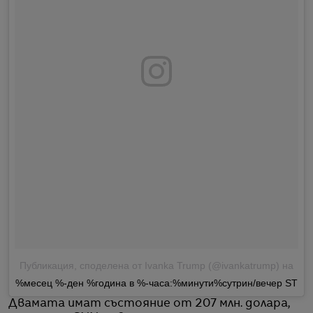
Публикация, споделена от Ivanka Trump (@ivankatrump)
на
%месец %-ден %година в %-часа:%минути%сутрин/вечер ST
Двамата имат състояние от 207 млн. долара,