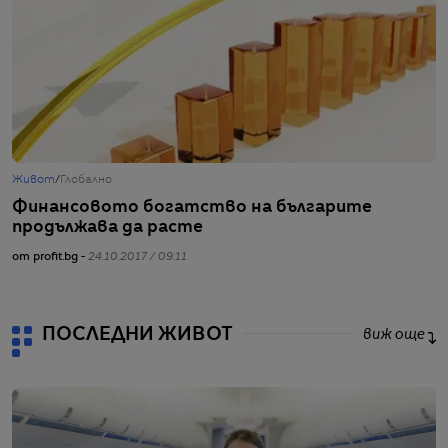
Живот
/
Глобално
Ж
Финансовото богатство на българите
Б
продължава да расте
д
от profit.bg -
24.10.2017 / 09:11
от
ПОСЛЕДНИ ЖИВОТ
виж още