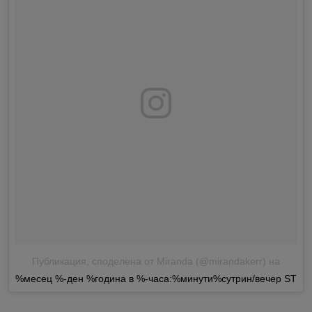
Публикация, споделена от Miranda (@mirandakerr)
на
%месец %-ден %година в %-часа:%минути%сутрин/вечер ST