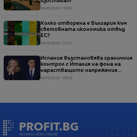
изостават
08.08.2026 / 08:02
Колко отворена е България към
световната икономика отвъд
ЕС?
08.08.2026 / 07:11
Испания възстановява граничния
контрол с Италия на фона на
нарастващото напрежение
заради мигрантите
08.08.2026 / 06:53