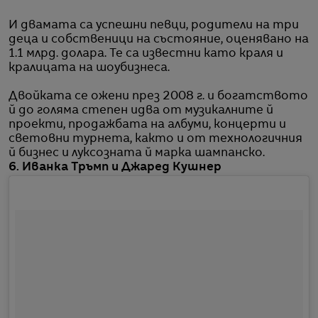
И двамата са успешни певци, родители на три
деца и собственици на състояние, оценявано на
1.1 млрд. долара. Те са известни като краля и
кралицата на шоубизнеса.
Двойката се ожени през 2008 г. и богатството
й до голяма степен идва от музикалните й
проекти, продажбата на албуми, концерти и
световни турнета, както и от технологичния
й бизнес и луксозната й марка шампанско.
6. Иванка Тръмп и Джаред Кушнер