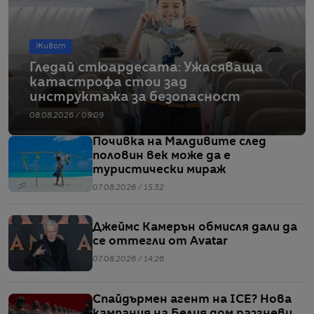
Живот
Гледай стюардесата: Ужасяваща
катастрофа стои зад
инструктажа за безопасност
08.08.2026 / 09:09
Почивка на Малдивите след
половин век може да е
туристически мираж
07.08.2026 / 15:32
Джеймс Камерън обмисля дали да
се оттегли от Avatar
07.08.2026 / 14:26
Спайдърмен агент на ICE? Нова
кампания на Белия дом разгневи