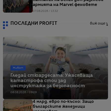
армията на Marvel феновете
07.08.2026 / 13:32
ПОСЛЕДНИ PROFIT
виж още
Живот
Гледай стюардесата: Ужасяваща
катастрофа стои зад
инструктажа за безопасност
08.08.2026 / 09:09
4 млрд. евро по-късно: Защо
българските железници