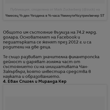
Публикация, споделена от Mark Zuckerberg (@zuck)
на
%месец %-ден %година в %-часа:%минути%сутрин/вечер ST
Общото им състояние възлиза на 74.2 млрд.
долара. Основателят на Facebook и
педиатърката се женят през 2012 г. и са
родители на две деца.
Те също развиват значителна филантропска
дейност и даряват голяма част от
състоянието си на инициативата Чан-
Закърбърг, която инвестира средства в
науката и образованието.
4. Еван Спигел и Миранда Кер