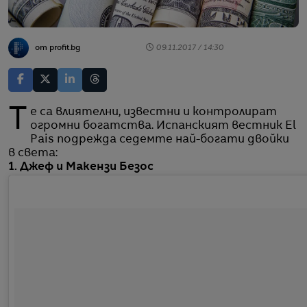
от profit.bg
09.11.2017 / 14:30
Те са влиятелни, известни и контролират
огромни богатства. Испанският вестник El
Pais подрежда седемте най-богати двойки
в света:
1. Джеф и Макензи Безос