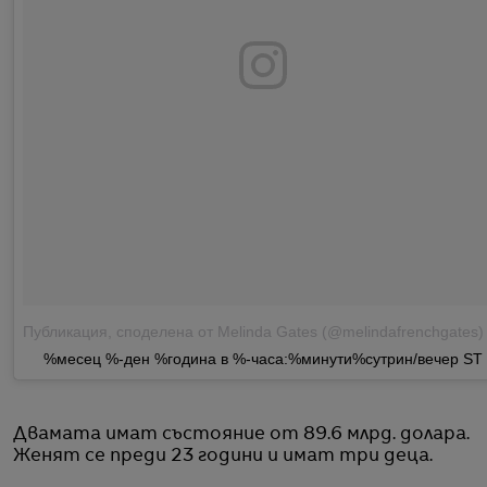
Публикация, споделена от Melinda Gates (@melindafrenchgates)
н
%месец %-ден %година в %-часа:%минути%сутрин/вечер ST
Двамата имат състояние от 89.6 млрд. долара.
Женят се преди 23 години и имат три деца.