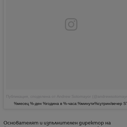
Публикация, споделена от Andrew Sotomayor (@andrewsotomay
%месец %-ден %година в %-часа:%минути%сутрин/вечер S
Основателят и изпълнителен директор на