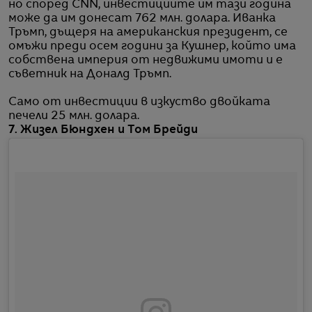
но според CNN, инвестициите им тази година
може да им донесат 762 млн. долара. Иванка
Тръмп, дъщеря на американския президент, се
омъжи преди осем години за Кушнер, който има
собствена империя от недвижими имоти и е
съветник на Доналд Тръмп.
Само от инвестиции в изкуство двойката
печели 25 млн. долара.
7. Жизел Бюндхен и Том Брейди