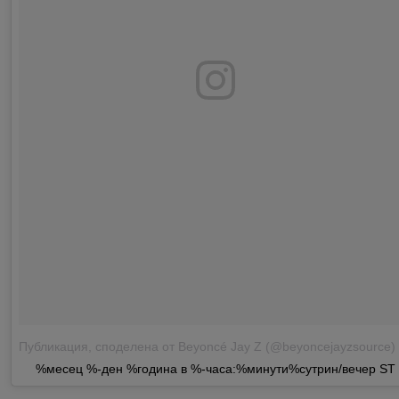
Публикация, споделена от Beyoncé Jay Z (@beyoncejayzsource)
на
%месец %-ден %година в %-часа:%минути%сутрин/вечер ST