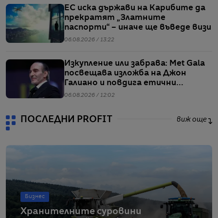
ЕС иска държави на Карибите да
прекратят „Златните
паспорти“ – иначе ще въведе визи
06.08.2026 / 13:22
Изкупление или забрава: Met Gala
посвещава изложба на Джон
Галиано и повдига етични
въпроси
06.08.2026 / 12:02
ПОСЛЕДНИ PROFIT
виж още
Бизнес
Хранителните суровини