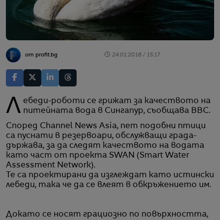
от profit.bg
24.01.2018 / 15:17
Лебеди-роботи се грижат за качеството на
питейната вода в Сингапур, съобщава BBC.
Според Channel News Asia, пет подобни птици
са пуснати в резервоари, обслужващи града-
държава, за да следят качеството на водата
като част от проекта SWAN (Smart Water
Assessment Network).
Те са проектирани да изглеждат като истински
лебеди, така че да се влеят в обкръжението им.
Докато се носят грациозно по повърхността,