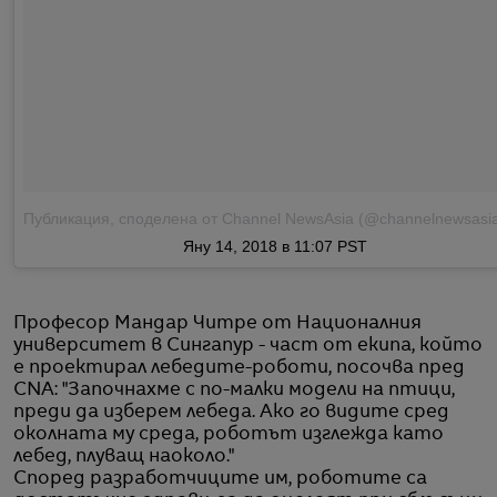
Публикация, споделена от Channel NewsAsia (@channelnewsasi
Яну 14, 2018 в 11:07 PST
Професор Мандар Читре от Националния
университет в Сингапур - част от екипа, който
е проектирал лебедите-роботи, посочва пред
CNA: "Започнахме с по-малки модели на птици,
преди да изберем лебеда. Ако го видите сред
околната му среда, роботът изглежда като
лебед, плуващ наоколо."
Според разработчиците им, роботите са