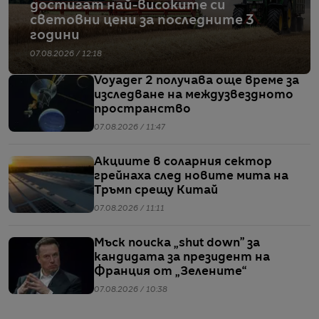
достигат най-високите си
световни цени за последните 3
години
07.08.2026 / 12:18
Voyager 2 получава още време за
изследване на междузвездното
пространство
07.08.2026 / 11:47
Акциите в соларния сектор
грейнаха след новите мита на
Тръмп срещу Китай
07.08.2026 / 11:11
Мъск поиска „shut down” за
кандидата за президент на
Франция от „Зелените“
07.08.2026 / 10:38