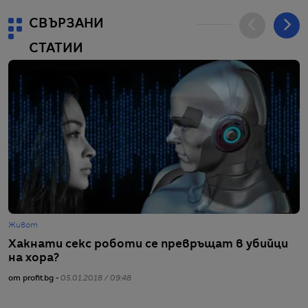
СВЪРЗАНИ
СТАТИИ
Живот
Ж
Хакнати секс роботи се превръщат в убийци
Р
на хора?
Л
от profit.bg -
05.01.2018 / 09:48
от