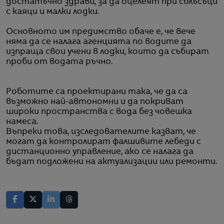
достатъчно здрави, за да оцелеят при сблъсъци
с каяци и малки лодки.
Основното им предимство обаче е, че вече
няма да се налага агенцията по водите да
изпраща свои учени в лодки, които да събират
проби от водата ръчно.
Роботите са проектирани така, че да са
възможно най-автономни и да покриват
широки пространства с вода без човешка
намеса.
Въпреки това, изследователите казват, че
могат да контролират фалшивите лебеди с
дистанционно управление, ако се налага да
бъдат подложени на актуализации или ремонти.