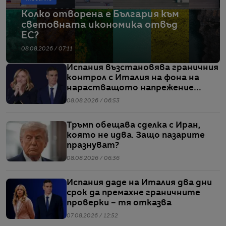
Колко отворена е България към
световната икономика отвъд
ЕС?
08.08.2026 / 07:11
Испания възстановява граничния
контрол с Италия на фона на
нарастващото напрежение
заради мигрантите
08.08.2026 / 06:53
Тръмп обещава сделка с Иран,
която не идва. Защо пазарите
празнуват?
08.08.2026 / 06:36
Испания даде на Италия два дни
срок да премахне граничните
проверки – тя отказва
07.08.2026 / 12:52