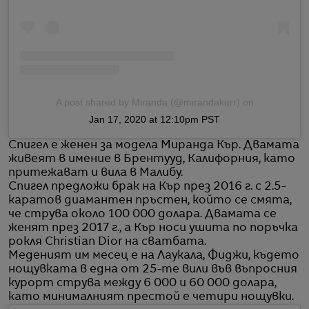
A post shared by Miranda (@mirandakerr)
on
Jan 17, 2020 at 12:10pm PST
Спигел е женен за модела Миранда Кър. Двамата
живеят в имение в Брентууд, Калифорния, като
притежават и вила в Малибу.
Спигел предложи брак на Кър през 2016 г. с 2.5-
каратов диамантен пръстен, който се смята,
че струва около 100 000 долара. Двамата се
женят през 2017 г., а Кър носи ушита по поръчка
рокля Christian Dior на сватбата.
Меденият им месец е на Лаукала, Фиджи, където
нощувката в една от 25-те вили във въпросния
курорт струва между 6 000 и 60 000 долара,
като минималният престой е четири нощувки.