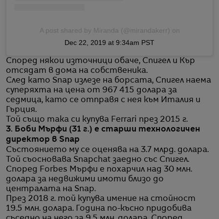
A post shared by Miranda (@mirandakerr)
on
Dec 22, 2019 at 9:34am PST
Според някои източници обаче, Спигел и Кър
отсядат в дома на собственика.
След като Snap излезе на борсата, Спигел наема
суперяхта на цена от 967 415 долара за
седмица, като се отправя с нея към Италия и
Гърция.
Той също така си купува Ferrari през 2015 г.
3. Боби Мърфи (31 г.) е старши технологичен
директор в Snap
Състоянието му се оценява на 3.7 млрд. долара.
Той съосновава Snapchat заедно със Спигел.
Според Forbes Мърфи е похарчил над 30 млн.
долара за недвижими имоти близо до
централата на Snap.
През 2018 г. той купува имение на стойност
19.5 млн. долара. Година по-късно придобива
съседно на него за 9.5 млн. долара. Според