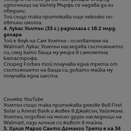
източници на Variety Мърфи се надява да ги
обедини.
Той също така притежава още няколко по-
евтини имота.
4. Лукас Уолтън (33 г.) разполага с 18.2 млрд.
долара
Той е внук на Сам Уолтън - основателя на
Walmart. Лукас Уолтън наследява състоянието
си, след като баща му умира в самолетна
катастрофа.
Според Forbes той получава една трета от
състоянието на баща си, докато майка му
получава една шеста.
Снимка: YouTube
Уолтън също така притежава дялове във First
Solar и Arvest Bank и живее в Джаксън, Уайоминг.
Уолтън, подобно на много други наследници на
Walmart, пази личния си живот в тайна.
5. Хулио Марио Санто Доминго Трети е на 34