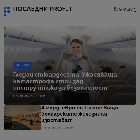
ПОСЛЕДНИ PROFIT
виж още
Живот
Гледай стюардесата: Ужасяваща
катастрофа стои зад
инструктажа за безопасност
08.08.2026 / 09:09
4 млрд. евро по-късно: Защо
българските железници
изостават
08.08.2026 / 08:02