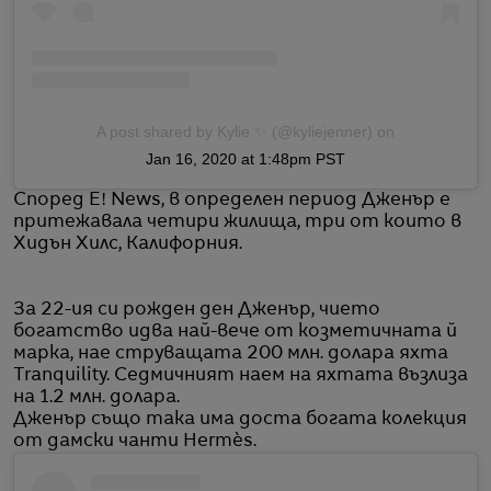
A post shared by Kylie ✨ (@kyliejenner)
on
Jan 16, 2020 at 1:48pm PST
Според E! News, в определен период Дженър е
притежавала четири жилища, три от които в
Хидън Хилс, Калифорния.
За 22-ия си рожден ден Дженър, чието
богатство идва най-вече от козметичната й
марка, нае струващата 200 млн. долара яхта
Tranquility. Седмичният наем на яхтата възлиза
на 1.2 млн. долара.
Дженър също така има доста богата колекция
от дамски чанти Hermès.