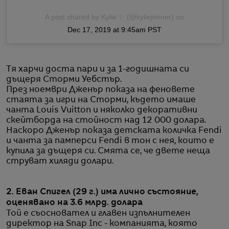
A post shared by Kylie ✨ (@kyliejenner)
on
Dec 17, 2019 at 9:45am PST
Тя харчи доста пари и за 1-годишната си
дъщеря Сторми Уебстър.
През ноември Дженър показа на феновете
стаята за игри на Сторми, където имаше
чанта Louis Vuitton и няколко декоративни
скейтборда на стойност над 12 000 долара.
Наскоро Дженър показа детската количка Fendi
и чанта за памперси Fendi в тон с нея, които е
купила за дъщеря си. Смята се, че двете неща
струват хиляди долари.
2. Еван Спигел (29 г.) има лично състояние,
оценявано на 3.6 млрд. долара
Той е съосновател и главен изпълнителен
директор на Snap Inc - компанията, която