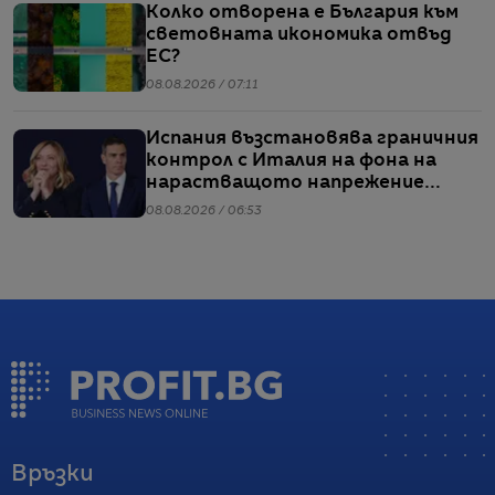
Колко отворена е България към
световната икономика отвъд
ЕС?
08.08.2026 / 07:11
Испания възстановява граничния
контрол с Италия на фона на
нарастващото напрежение
заради мигрантите
08.08.2026 / 06:53
Връзки