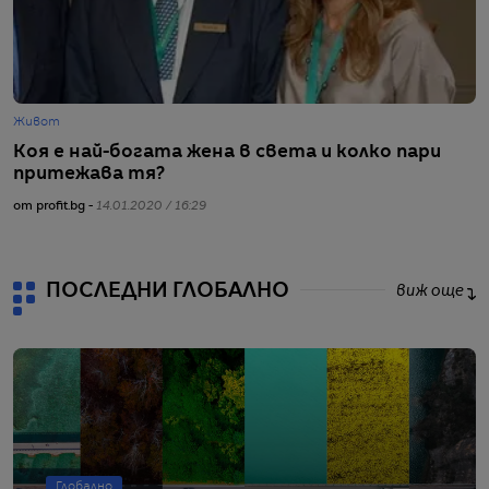
Живот
Ж
Коя е най-богата жена в света и колко пари
2
притежава тя?
4
от profit.bg -
14.01.2020 / 16:29
от
ПОСЛЕДНИ ГЛОБАЛНО
виж още
Глобално