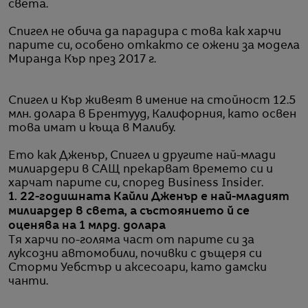
света.
Спигел не обича да парадира с това как харчи
парите си, особено откакто се ожени за модела
Миранда Кър през 2017 г.
Спигел и Кър живеят в имение на стойност 12.5
млн. долара в Брентууд, Калифорния, като освен
това имат и къща в Малибу.
Ето как Дженър, Спигел и другите най-млади
милиардери в САЩ прекарват времето си и
харчат парите си, според Business Insider.
1. 22-годишната Кайли Дженър е най-младият
милиардер в света, а състоянието й се
оценява на 1 млрд. долара
Тя харчи по-голяма част от парите си за
луксозни автомобили, почивки с дъщеря си
Сторми Уебстър и аксесоари, като дамски
чанти.