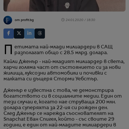
от profit.bg
24.01.2020 / 18:30
Петимата най-млади милиардери в САЩ
разполагат общо с 28.5 млрд. долара.
Кайли Дженър - най-младият милиардер в света,
харчи голяма част от състоянието си за нови
жилища, луксозни автомобили и почивки с
малката си дъщеря Сторми Уебстър.
Дженър е известна с това, че демонстрира
богатството си в социалните медии. Един от
тези случаи е, когато нае струваща 200 млн.
долара суперяхта за 22-ия си рожден ден.
След Дженър се нарежда съоснователят на
Snapchat Еван Спигел, който - със своите 29
години, е един от най-младите милиардери в