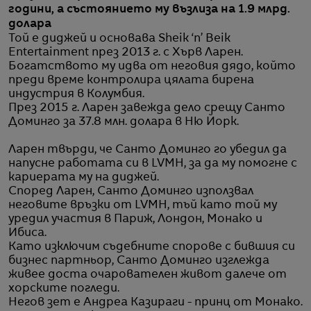
години, а състоянието му възлиза на 1.9 млрд.
долара
Той е диджей и основава Sheik ‘n’ Beik
Entertainment през 2013 г. с Хърв Ларен.
Богатството му идва от неговия дядо, който
преди време контролира цялата бирена
индустрия в Колумбия.
През 2015 г. Ларен завежда дело срещу Санто
Доминго за 37.8 млн. долара в Ню Йорк.
Ларен твърди, че Санто Доминго го убедил да
напусне работата си в LVMH, за да му помогне с
кариерата му на диджей.
Според Ларен, Санто Доминго използвал
неговите връзки от LVMH, тъй като той му
уредил участия в Париж, Лондон, Монако и
Ибиса.
Като изключим съдебните спорове с бившия си
бизнес партньор, Санто Доминго изглежда
живее доста очарователен живот далече от
хорските погледи.
Негов зет е Андреа Казираги - принц от Монако.