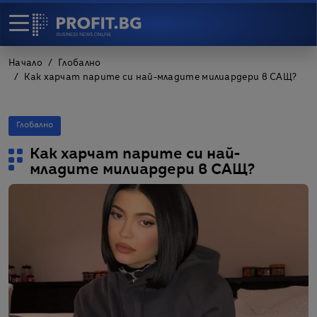
Начало
Глобално
Как харчат парите си най-младите милиардери в САЩ?
Глобално
Как харчат парите си най-
младите милиардери в САЩ?