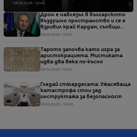
08.08.2026 / 16:44
Дрон е навлязъл в българското
въздушно пространство и се е
взривил край Кардам, съобщи
Радев
08.08.2026 / 09:56
Тарото започва като игра за
аристокрацията. Мистиката
идва два века по-късно
08.08.2026 / 09:43
Гледай стюардесата: Ужасяваща
катастрофа стои зад
инструктажа за безопасност
08.08.2026 / 09:09