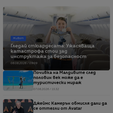
Живот
Гледай стюардесата: Ужасяваща
катастрофа стои зад
инструктажа за безопасност
08.08.2026 / 09:09
Почивка на Малдивите след
половин век може да е
туристически мираж
07.08.2026 / 15:32
Джеймс Камерън обмисля дали да
се оттегли от Avatar