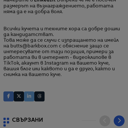
намерите в
LinkedIn
. Въпреки че не е посочен
размерът на възнаграждението, работата
няма да е на добра воля.
Всички кучета и техните хора са добре дошли
да кандидатстват.
Това може да се случи с изпращането на имейл
на butts@barkbox.com с обяснение защо се
интересувате от тази позиция, примери за
работата ви в интернет - видеоклипове в
TikTok, акаунт в Instagram на вашето куче,
вашия блог или каквото и да е друго, както и
снимка на вашето куче.
СВЪРЗАНИ