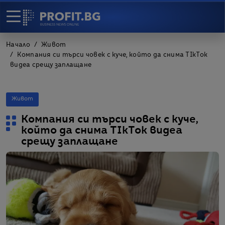
Начало
Живот
Компания си търси човек с куче, който да снима TIkTok
видеа срещу заплащане
Живот
Компания си търси човек с куче,
който да снима TIkTok видеа
срещу заплащане