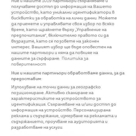
Ние и нашите
1019
партньори съхраняваме и
получаваме достъп до информация на Вашето
устройство, като уникални идентификатори в
бисквитки за обработка на лични данни. Можете
да приемете и управлявате своя избор по всяко
време, като щракнете върху „Управление на
предпочитания“, включително правото си да
възразите, като се позовете на законен
интерес. Вашият избор ще бъде оповестен на
нашите партньори и няма да повлияе на
данните за сърфиране.
Политика за
поверителност
Ние и нашите партньори обработваме данни, за да
предоставим:
Използване на точни данни за географско
позициониране. Активно сканиране на
характеристиките на устройството за
идентификация. Съхраняване на и/или достъп до
информация на устройство. Персонализирана
реклама и съдържание, измерване на рекламата и
съдържанието, проучване на аудиторията и
разработване на услуги.
Списък с партньори (доставчици)