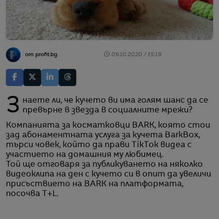
от profit.bg
09.10.2020 / 15:19
Знаете ли, че кучето ви има голям шанс да се
превърне в звезда в социалните мрежи?
Компанията за косматковци BARK, която стои
зад абонаментната услуга за кучета BarkBox,
търси човек, който да прави TikTok видеа с
участието на домашния му любимец.
Той ще отговаря за публикуването на няколко
видеоклипа на ден с кучето си в опит да увеличи
присъствието на BARK на платформата,
посочва T+L.