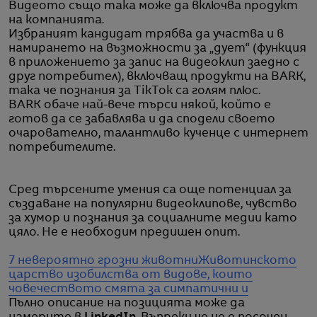
Видеото също така може да включва продукт
на компанията.
Избраният кандидат трябва да участва и в
намирането на възможности за „дует“ (функция
в приложението за запис на видеоклип заедно с
друг потребител), включващ продукти на BARK,
така че познания за TikTok са голям плюс.
BARK обаче най-вече търси някой, който е
готов да се забавлява и да сподели своето
очарователно, талантливо кученце с интернет
потребителите.
Сред търсените умения са още потенциал за
създаване на популярни видеоклипове, чувство
за хумор и познания за социалните медии като
цяло. Не е необходим предишен опит.
7 невероятно грозни животни
Животинското
царство изобилства от видове, които
човечеството смята за симпатични и
Пълно описание на позицията може да