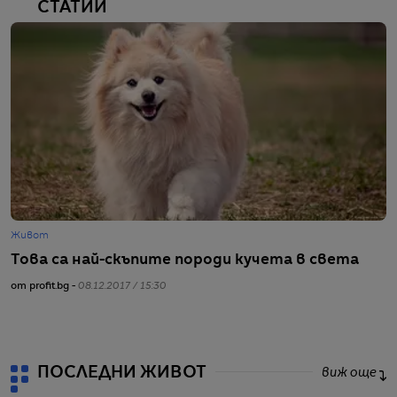
СТАТИИ
Живот
Ж
Това са най-скъпите породи кучета в света
К
от profit.bg -
08.12.2017 / 15:30
от
ПОСЛЕДНИ ЖИВОТ
виж още