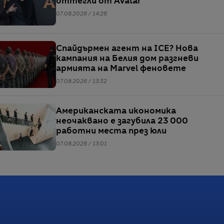
оттегли от Avatar
07.08.2026 / 14:26
Спайдърмен агент на ICE? Нова
кампания на Белия дом разгневи
армията на Marvel феновете
07.08.2026 / 13:32
Американската икономика
неочаквано е загубила 23 000
работни места през юли
07.08.2026 / 13:01