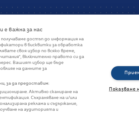
е важна за нас
 получаваме достъп до информация на
фикатори в бисквитки за обработка
Връзки
лявате своя избор по всяко време,
читания“, включително правото си да
вот
Контакти
терес. Вашият избор ще бъде
Реклама
овлияе на данните за
За нас
Прие
Политика за п
Управление на 
, за да предоставим:
Показване 
озициониране. Активно сканиране на
нтификация. Съхраняване на и/или
онализирана реклама и съдържание,
роучване на аудиторията и
азени.
Всички права са запазени.