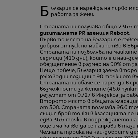
България се нарежда на първо място сред най-добрите европейските държави за
работа за жени.
Страната ни получава общо 236.6 
дигиталната PR агенция Reboot
.
Първото място на България е съвсе
добрия отпуск по майчинство в Евро
Страната ни позволява на майките 
седмици (410 дни), който е и най-д
обезщетение в размер на 90% от з
Нещо повече, България заема второ
ръководни позиции с 90 точки от въ
Страната ни обаче се нарежда в ср
възможности за жените (46.6 пункта
резултат от 0.727 в Индекса за рав
Второто място в общата класация 
от 300. Страната получава 96.6 то
същия брой точки в класацията по 
едва 36.6 точки в подреждането на ж
още има какво да се направи в тази 
Челната тройка на най-добрите дър