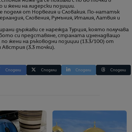
стония може да се похвали с по 80 точки в
 и жени на лидерски позиции.
 поделя от Норвегия и Словакия. По-нататък
рландия, Словения, Румъния, Италия, Латвия и
ирани държави се нарежда Турция, която получава
лабото си представяне, страната изненадващо
 по жени на ръководни позиции (13.3/100) от
 Австрия (3.3 точки).
Сподели
Сподели
Сподели
Сподели