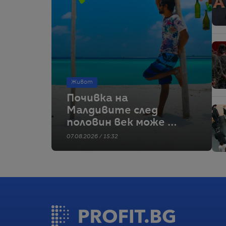
Живот
Почивка на
Малдивите след
половин век може да
е туристически
07.08.2026 / 15:32
мираж