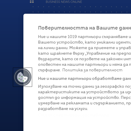
Поверителността на Вашите данни 
Ние и нашите
1019
партньори съхраняваме и
Вашето устройство, като уникални иденти
Категории
на лични данни. Можете да приемете и управ
като щракнете върху „Управление на предпо
Глобално
Бизнес
Технологии
Стратегии
Жи
възразите, като се позовете на законен ин
оповестен на нашите партньори и няма да п
сърфиране.
Политика за поверителност
Ние и нашите партньори обработваме данни
Използване на точни данни за географско п
характеристиките на устройството за иде
достъп до информация на устройство. Перс
измерване на рекламата и съдържанието, п
разработване на услуги.
Copyright © 2007-
2026
Profit.bg. Всички права зап
Списък с партньори (доставчици)
Този сайт е собственост на Sportal Media Group. 