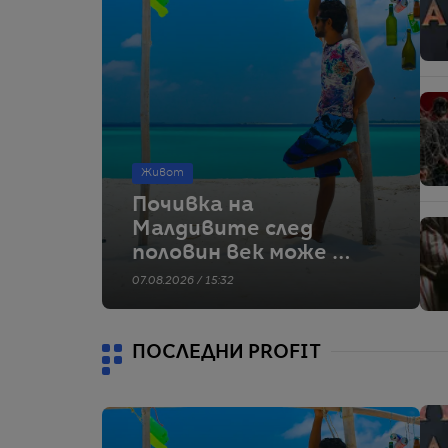
Живот
Почивка на
Малдивите след
половин век може да
е туристически
07.08.2026 / 15:32
мираж
ПОСЛЕДНИ PROFIT