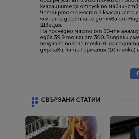
общ резултат 220.0 точки от 300. Е
класациите за отпуск по майчинство
Четвъртото място в класацията се
челната десетка се допълва от Ниде
Швеция.
На последно място от 30-те анализ
едва 39.9 точки от 300. Въпреки с
получава повече точки в класацията
държави, като Германия (10 точки) и
СВЪРЗАНИ СТАТИИ