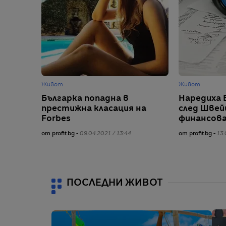
Живот
Живот
Българка попадна в
Наредиха 
престижна класация на
след Швей
Forbes
финансова
от profit.bg -
09.04.2021 / 13:44
от profit.bg -
13.
ПОСЛЕДНИ ЖИВОТ