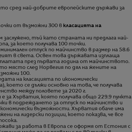
точки от възможни 300 в
класацията на
м заслужено, тъй като страната ни предлага най-
па, за което получава 100 точки.
минимален отпуск по майчинство в размер на 58.6
ългият в света. Освен това държавата изплаща
аплатата през първата година от майчинството.
то място след Норвегия по дял на жените на
зможни 100.
едата на класацията по икономически
), което се дължи основно на това, че получава
енство между половете за 2020 г.
е за Хърватия, която получава общо 229.9 пункта
чки в подреждането за отпуск по майчинство и
икономически възможности. Хърватия обаче има
ени на лидерски позиции, което показва, че все
посока.
жави за работа в Европа се оформя от Естония с