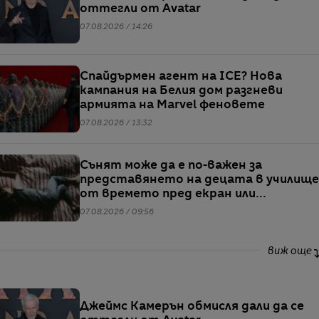
оттегли от Avatar
07.08.2026 / 14:26
Спайдърмен агент на ICE? Нова
кампания на Белия дом разгневи
армията на Marvel феновете
07.08.2026 / 13:32
Сънят може да е по-важен за
представянето на децата в училище
от времето пред екран или
храненето, сочи проучване
07.08.2026 / 09:56
виж още
Джеймс Камерън обмисля дали да се