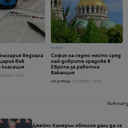
Живот
България веднага
София на седмо място сред
цария във
най-добрите градове в
 класация
Европа за работна
ваканция
04.2021 / 13:01
от profit.bg -
23.08.2021 / 16:14
виж още
Джеймс Камерън обмисля дали да се