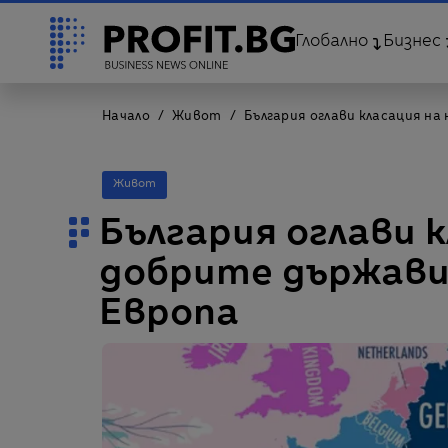
Глобално
Бизнес
Начало
Живот
България оглави класация на
Живот
България оглави к
добрите държави 
Европа