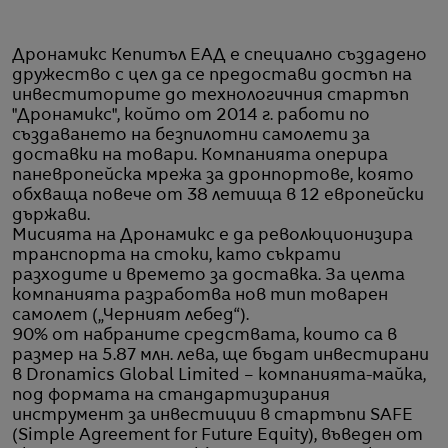
Дронамикс Кепитъл ЕАД е специално създадено
дружество с цел да се предостави достъп на
инвеститорите до технологичния стартъп
"Дронамикс", който от 2014 г. работи по
създаването на безпилотни самолети за
доставки на товари. Компанията оперира
паневропейска мрежа за дронпортове, която
обхваща повече от 38 летища в 12 европейски
държави.
Мисията на Дронамикс е да революционизира
транспорта на стоки, като съкрати
разходите и времето за доставка. За целта
компанията разработва нов тип товарен
самолет („Черният лебед“).
90% от набраните средствата, които са в
размер на 5.87 млн. лева, ще бъдат инвестирани
в Dronamics Global Limited – компанията-майка,
под формата на стандартизирания
инструмент за инвестиции в стартъпи SAFE
(Simple Agreement for Future Equity), въведен от