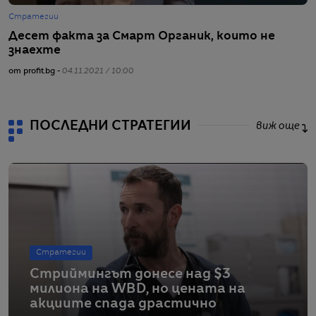
Стратегии
С
Десет факта за Смарт Органик, които не
H
знаехте
п
от profit.bg -
04.11.2021 / 10:00
от
ПОСЛЕДНИ СТРАТЕГИИ
виж още
Стратегии
Стриймингът донесе над $3
милиона на WBD, но цената на
акциите спада драстично