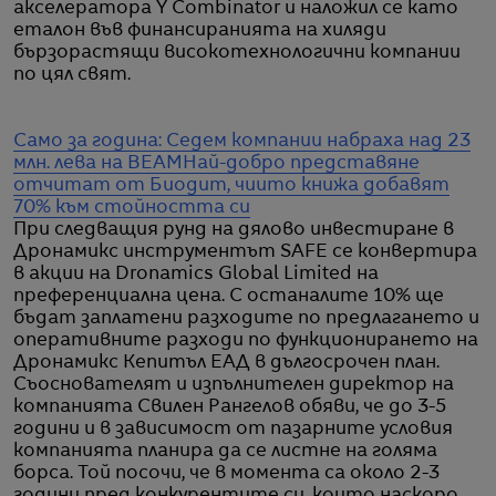
акселератора Y Combinator и наложил се като
еталон във финансиранията на хиляди
бързорастящи високотехнологични компании
по цял свят.
Само за година: Седем компании набраха над 23
млн. лева на BEAM
Най-добро представяне
отчитат от Биодит, чиито книжа добавят
70% към стойността си
При следващия рунд на дялово инвестиране в
Дронамикс инструментът SAFE се конвертира
в акции на Dronamics Global Limited на
преференциална цена. С останалите 10% ще
бъдат заплатени разходите по предлагането и
оперативните разходи по функционирането на
Дрoнaмикс Кепитъл ЕАД в дългосрочен план.
Съоснователят и изпълнителен директор на
компанията Свилен Рангелов обяви, че до 3-5
години и в зависимост от пазарните условия
компанията планира да се листне на голяма
борса. Той посочи, че в момента са около 2-3
години пред конкурентите си, които наскоро