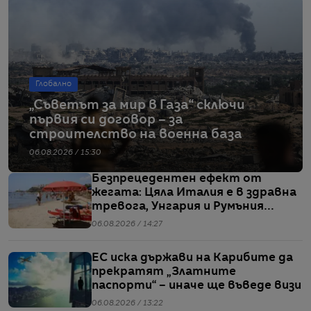
Глобално
„Съветът за мир в Газа“ сключи
първия си договор – за
строителство на военна база
06.08.2026 / 15:30
Безпрецедентен ефект от
жегата: Цяла Италия е в здравна
тревога, Унгария и Румъния
пестят електричество
06.08.2026 / 14:27
ЕС иска държави на Карибите да
прекратят „Златните
паспорти“ – иначе ще въведе визи
06.08.2026 / 13:22