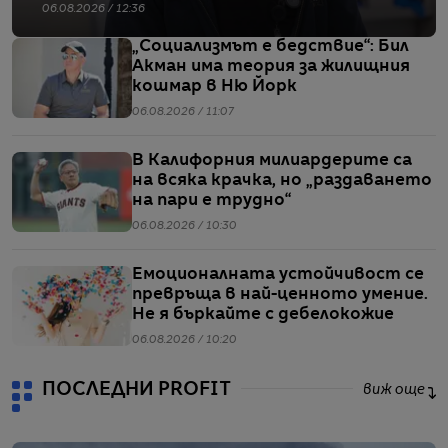
06.08.2026 / 12:36
„Социализмът е бедствие“: Бил
Акман има теория за жилищния
кошмар в Ню Йорк
06.08.2026 / 11:07
В Калифорния милиардерите са
на всяка крачка, но „раздаването
на пари е трудно“
06.08.2026 / 10:30
Емоционалната устойчивост се
превръща в най-ценното умение.
Не я бъркайте с дебелокожие
06.08.2026 / 10:20
ПОСЛЕДНИ PROFIT
виж още