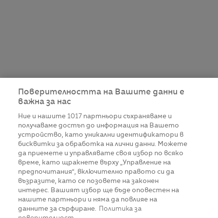
Поверителността на Вашите данни е
важна за нас
Ние и нашите
1017
партньори съхраняваме и
получаваме достъп до информация на Вашето
устройство, като уникални идентификатори в
бисквитки за обработка на лични данни. Можете
да приемете и управлявате своя избор по всяко
време, като щракнете върху „Управление на
предпочитания“, включително правото си да
възразите, като се позовете на законен
интерес. Вашият избор ще бъде оповестен на
нашите партньори и няма да повлияе на
данните за сърфиране.
Политика за