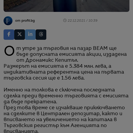
от profit.bg
22.12.2021 / 10:39
От утре за търговия на пазар BEAM ще
бъде допусната емисията акции, издадена
от Дронамикс Кепитъл.
Размерът на емисията е 5.384 млн. лева, а
индикативната референтна цена на първата
търговска сесия ще е 1.56 лева.
Именно на толкова е сключена последната
сделка преди временно търговията с емисията
да бъде прекратена.
През това време се изчакваше приключването
на сделките в Централен депозитар, както и
вписването на увеличението на капитала в
Търговския регистър към Агенцията по
вписванията.