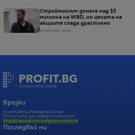
Стриймингът донесе над $3
милиона на WBD, но цената на
акциите спада драстично
06.08.2026 / 12:36
Връзки
Контакти
Реклама
За нас
Политика за поверителност
Управление на предпочитания
Последвай ни