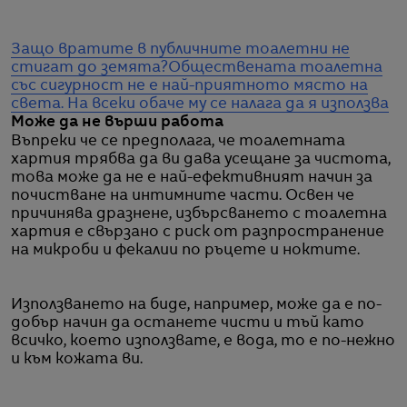
Защо вратите в публичните тоалетни не
стигат до земята?
Обществената тоалетна
със сигурност не е най-приятното място на
света. На всеки обаче му се налага да я използва
Може да не върши работа
Въпреки че се предполага, че тоалетната
хартия трябва да ви дава усещане за чистота,
това може да не е най-ефективният начин за
почистване на интимните части. Освен че
причинява дразнене, избърсването с тоалетна
хартия е свързано с риск от разпространение
на микроби и фекалии по ръцете и ноктите.
Използването на биде, например, може да е по-
добър начин да останете чисти и тъй като
всичко, което използвате, е вода, то е по-нежно
и към кожата ви.