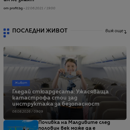
от profit.bg -
22.06.2021 / 19:00
от
ПОСЛЕДНИ ЖИВОТ
виж още
Живот
Гледай стюардесата: Ужасяваща
катастрофа стои зад
инструктажа за безопасност
08.08.2026 / 09:09
Почивка на Малдивите след
половин век може да е