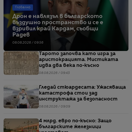
Глобално
Дрон е навлязъл в българското
въздушно пространство и се е
взривил край Кардам, съобщи
Радев
08.08.2026 / 09:56
Тарото започва като игра за
аристокрацията. Мистиката
идва два века по-късно
08.08.2026 / 09:43
Гледай стюардесата: Ужасяваща
катастрофа стои зад
инструктажа за безопасност
08.08.2026 / 09:09
4 млрд. евро по-късно: Защо
българските железници