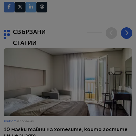
СВЪРЗАНИ
СТАТИИ
Живот
/
Глобално
Ж
10 малки тайни на хотелите, които гостите
1
им не знаят
д