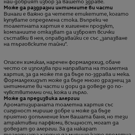
най-добрият избор за вашето здраве.
Може да раздразни интимните ви части
Винаги е важно да четете етикетите, когато
купувате определена стока. Въпреки че
тоалетната хартия е хигиенен продукт,
компаниите отказват да изброят всички
съставки в нея, оправдавайки се със „запазване
на търговските тайни“.
Опасен химикал, наречен формалдехид, обаче
често се използва при направата на тоалетна
хартия, за да може тя да бъде по-здрава и мека.
Формалдехидът може да бъде много дразнещ за
интимните ви части и дори да доведе до по-
чувствителни очи, кожа и гърло.
Може да предизвика алергии
Ароматизираната тоалетна хартия със
сигурност мирише добре и може да бъде
приятно допълнение към вашата баня, но тези
атрактивни парфюми, всъщност, могат да
доведат до алергии. За да накарат