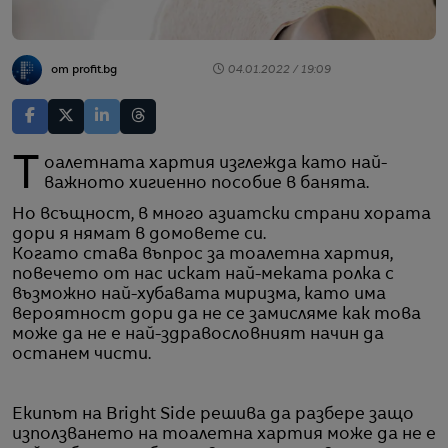
от profit.bg
04.01.2022 / 19:09
Тоалетната хартия изглежда като най-
важното хигиенно пособие в банята.
Но всъщност, в много азиатски страни хората
дори я нямат в домовете си.
Когато става въпрос за тоалетна хартия,
повечето от нас искат най-меката ролка с
възможно най-хубавата миризма, като има
вероятност дори да не се замисляме как това
може да не е най-здравословният начин да
останем чисти.
Екипът на Bright Side решива да разбере защо
използването на тоалетна хартия може да не е