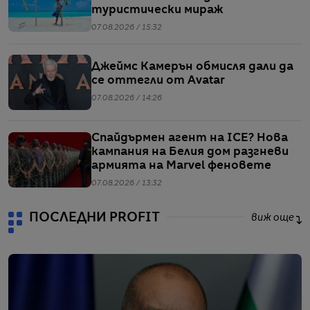
туристически мираж
07.08.2026 / 15:32
Джеймс Камерън обмисля дали да
се оттегли от Avatar
07.08.2026 / 14:26
Спайдърмен агент на ICE? Нова
кампания на Белия дом разгневи
армията на Marvel феновете
07.08.2026 / 13:32
ПОСЛЕДНИ PROFIT
виж още