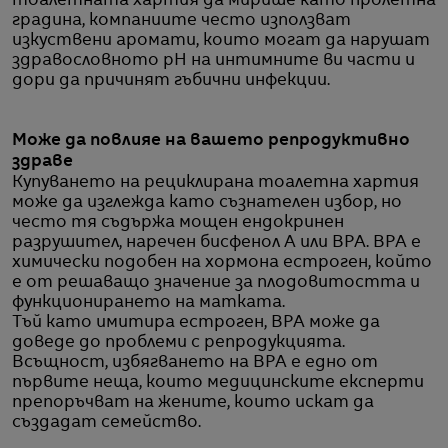
тоалетната хартия да мирише като пролетна
градина, компаниите често използват
изкуствени аромати, които могат да нарушат
здравословното pH на интимните ви части и
дори да причинят гъбични инфекции.
Може да повлияе на вашето репродуктивно
здраве
Купуването на рециклирана тоалетна хартия
може да изглежда като съзнателен избор, но
често тя съдържа мощен ендокринен
разрушител, наречен бисфенол А или BPA. BPA е
химически подобен на хормона естроген, който
е от решаващо значение за плодовитостта и
функционирането на матката.
Тъй като имитира естроген, BPA може да
доведе до проблеми с репродукцията.
Всъщност, избягването на BPA е едно от
първите неща, които медицинските експерти
препоръчват на жените, които искат да
създадат семейство.