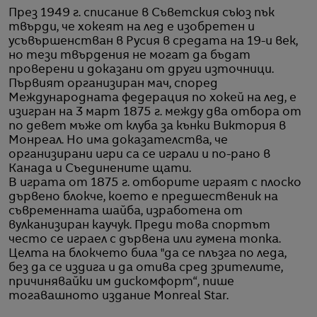
През 1949 г. списание в Съветския съюз пък
твърди, че хокеят на лед е изобретен и
усъвършенстван в Русия в средата на 19-и век,
но тези твърдения не могат да бъдат
проверени и доказани от други източници.
Първият организиран мач, според
Международната федерация по хокей на лед, е
изигран на 3 март 1875 г. между два отбора от
по девет мъже от клуба за кънки Виктория в
Монреал. Но има доказателства, че
организирани игри са се играли и по-рано в
Канада и Съединените щати.
В играта от 1875 г. отборите играят с плоско
дървено блокче, което е предшественик на
съвременната шайба, изработена от
вулканизиран каучук. Преди това спортът
често се играел с дървена или гумена топка.
Целта на блокчето била "да се плъзга по леда,
без да се издига и да отива сред зрителите,
причинявайки им дискомфорт“, пише
тогавашното издание Monreal Star.