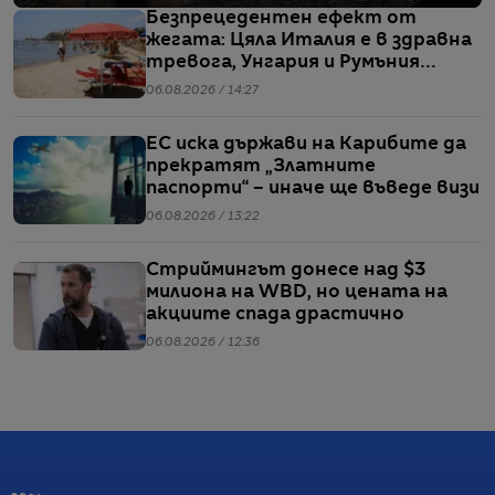
Безпрецедентен ефект от
жегата: Цяла Италия е в здравна
тревога, Унгария и Румъния
пестят електричество
06.08.2026 / 14:27
ЕС иска държави на Карибите да
прекратят „Златните
паспорти“ – иначе ще въведе визи
06.08.2026 / 13:22
Стриймингът донесе над $3
милиона на WBD, но цената на
акциите спада драстично
06.08.2026 / 12:36