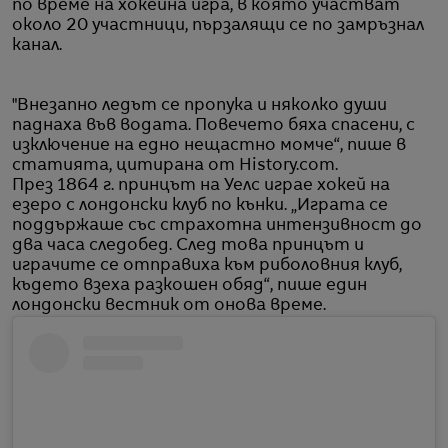
по време на хокейна игра, в която участват
около 20 участници, пързалящи се по замръзнал
канал.
"Внезапно ледът се пропука и няколко души
паднаха във водата. Повечето бяха спасени, с
изключение на едно нещастно момче“, пише в
статията, цитирана от History.com.
През 1864 г. принцът на Уелс играе хокей на
езеро с лондонски клуб по кънки. „Играта се
поддържаше със страхотна интензивност до
два часа следобед. След това принцът и
играчите се отправиха към риболовния клуб,
където взеха разкошен обяд“, пише един
лондонски вестник от онова време.