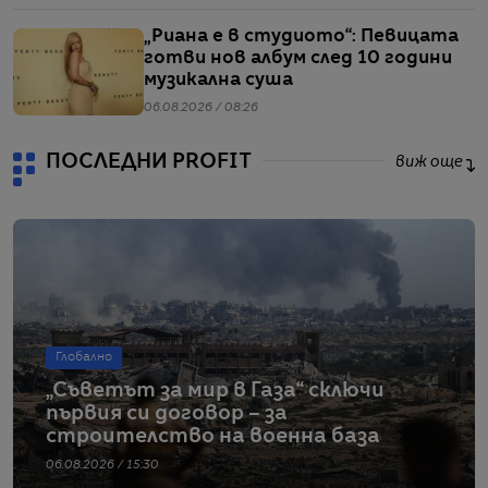
„Риана е в студиото“: Певицата
готви нов албум след 10 години
музикална суша
06.08.2026 / 08:26
ПОСЛЕДНИ PROFIT
виж още
Глобално
„Съветът за мир в Газа“ сключи
първия си договор – за
строителство на военна база
06.08.2026 / 15:30