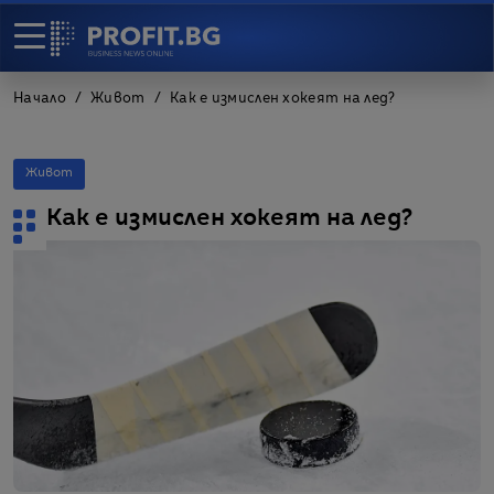
Начало
Живот
Как е измислен хокеят на лед?
Живот
Как е измислен хокеят на лед?