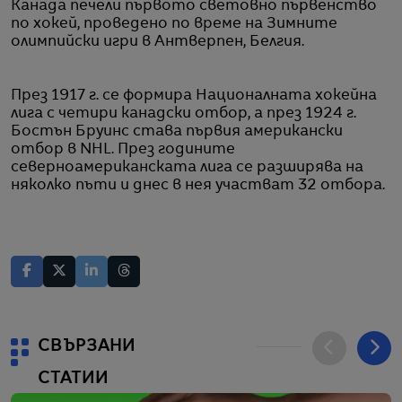
Канада печели първото световно първенство
по хокей, проведено по време на Зимните
олимпийски игри в Антверпен, Белгия.
През 1917 г. се формира Националната хокейна
лига с четири канадски отбор, а през 1924 г.
Бостън Бруинс става първия американски
отбор в NHL. През годините
северноамериканската лига се разширява на
няколко пъти и днес в нея участват 32 отбора.
СВЪРЗАНИ
СТАТИИ