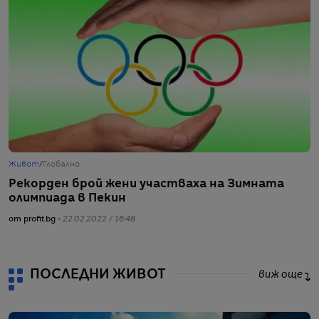
Живот
/
Глобално
Г
Рекорден брой жени участваха на Зимната
И
олимпиада в Пекин
от
от profit.bg -
22.02.2022 / 16:48
ПОСЛЕДНИ ЖИВОТ
виж още