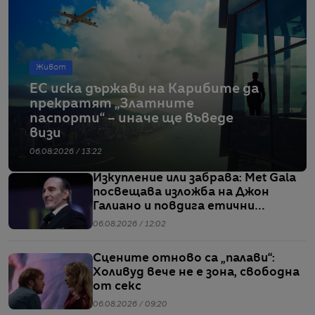
Живот
ЕС иска държави на Карибите да
прекратят „Златните
паспорти“ – иначе ще въведе
визи
06.08.2026 / 13:22
Изкупление или забрава: Met Gala
посвещава изложба на Джон
Галиано и повдига етични
въпроси
06.08.2026 / 12:02
Сцените отново са „палави“:
Холивуд вече не е зона, свободна
от секс
06.08.2026 / 09:20