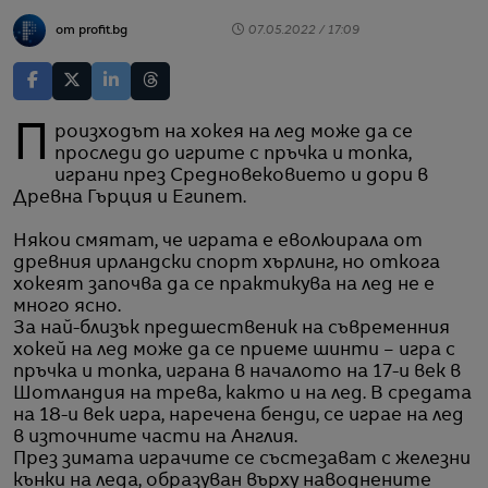
от profit.bg
07.05.2022 / 17:09
Произходът на хокея на лед може да се
проследи до игрите с пръчка и топка,
играни през Средновековието и дори в
Древна Гърция и Египет.
Някои смятат, че играта е еволюирала от
древния ирландски спорт хърлинг, но откога
хокеят започва да се практикува на лед не е
много ясно.
За най-близък предшественик на съвременния
хокей на лед може да се приеме шинти – игра с
пръчка и топка, играна в началото на 17-и век в
Шотландия на трева, както и на лед. В средата
на 18-и век игра, наречена бенди, се играе на лед
в източните части на Англия.
През зимата играчите се състезават с железни
кънки на леда, образуван върху наводнените