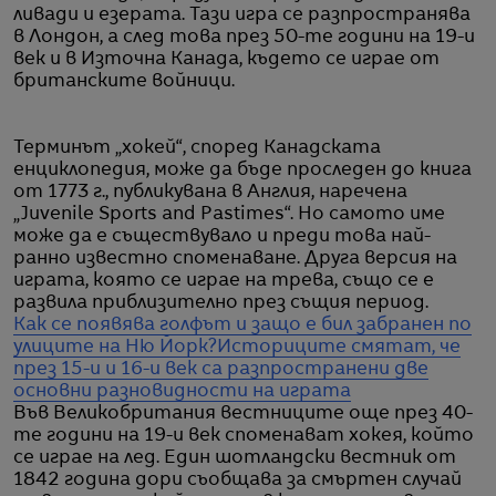
ливади и езерата. Тази игра се разпространява
в Лондон, а след това през 50-те години на 19-и
век и в Източна Канада, където се играе от
британските войници.
Терминът „хокей“, според Канадската
енциклопедия, може да бъде проследен до книга
от 1773 г., публикувана в Англия, наречена
„Juvenile Sports and Pastimes“. Но самото име
може да е съществувало и преди това най-
ранно известно споменаване. Друга версия на
играта, която се играе на трева, също се е
развила приблизително през същия период.
Как се появява голфът и защо е бил забранен по
улиците на Ню Йорк?
Историците смятат, че
през 15-и и 16-и век са разпространени две
основни разновидности на играта
Във Великобритания вестниците още през 40-
те години на 19-и век споменават хокея, който
се играе на лед. Един шотландски вестник от
1842 година дори съобщава за смъртен случай