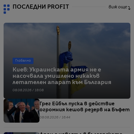
ПОСЛЕДНИ PROFIT
виж още
Глобално
Киев: Украинската армия не е
насочвала умишлено никакъв
летателен апарат към България
08.08.2026 / 18:08
Грег Ейбъл пуска в действие
огромния кешов резерв на Бъфет
08.08.2026 / 16:44