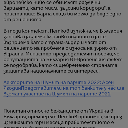
европейско ниво се обмислят различни
варианти, като мисли за „сини коридори“, а
пристанище Варна също би могло да бъде едно
от решенията.
В този контекст, Петков изтъкна, че България
започва да заема ключови позиции и да се
възприема като страна-лидер и част от
решението на проблема с износа на зърно от
Украйна. Министър-председателят посочи, че
репутацията на България в Европейския съвет
се подобрява, като същевременно страната
защитава националните си интереси.
Лекторите на Шумът на парите 2022: Асен
Ягодин
Представители на топ банките у нас ще
вземат участие на Шумът на парите 2022
Попитан относно бежанците от Украйна в
България, премиерът Петков припомни, че през
изминалите три месеца правителството е