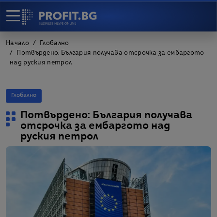
Начало
Глобално
Потвърдено: България получава отсрочка за ембаргото
над руския петрол
Глобално
Потвърдено: България получава
отсрочка за ембаргото над
руския петрол