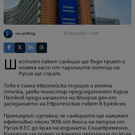
от profit.bg
31.05.2022 / 11:35
Шестият пакет санкции ще бъде приет и
голяма част от паричните потоци на
Русия ще спрат.
Това е силна европейска позиция и голяма
стъпка, заяви министър-председателят Кирил
Петков преди началото на втория ден от
заседанието на Европейския съвет в Брюксел.
Премиерът изтъкна, че санкциите ще намалят
ефективно около 90% от вноса на петрол от
Русия в ЕС до края на годината. Същевременно,
България ще получи исканата дерогация до края