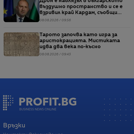
Дрон е навлязъл в българското
въздушно пространство и се е
взривил край Кардам, съобщи
Радев
08.08.2026 / 09:56
Тарото започва като игра за
аристокрацията. Мистиката
идва два века по-късно
08.08.2026 / 09:43
Връзки