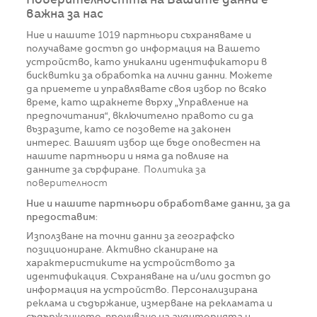
Поверителността на Вашите данни е
важна за нас
Ние и нашите
1019
партньори съхраняваме и
получаваме достъп до информация на Вашето
устройство, като уникални идентификатори в
бисквитки за обработка на лични данни. Можете
да приемете и управлявате своя избор по всяко
време, като щракнете върху „Управление на
предпочитания“, включително правото си да
възразите, като се позовете на законен
интерес. Вашият избор ще бъде оповестен на
нашите партньори и няма да повлияе на
данните за сърфиране.
Политика за
поверителност
Ние и нашите партньори обработваме данни, за да
предоставим:
Използване на точни данни за географско
позициониране. Активно сканиране на
характеристиките на устройството за
идентификация. Съхраняване на и/или достъп до
информация на устройство. Персонализирана
реклама и съдържание, измерване на рекламата и