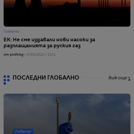
Глобално
Г
ЕК: Не сме издавали нови насоки за
Е
разплащанията за руския газ
е
от profit.bg -
17.05.2022 / 15:11
от
ПОСЛЕДНИ ГЛОБАЛНО
виж още
Глобално