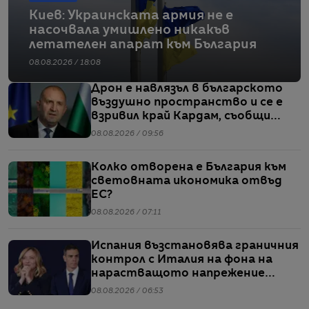
Киев: Украинската армия не е
насочвала умишлено никакъв
летателен апарат към България
08.08.2026 / 18:08
Дрон е навлязъл в българското
въздушно пространство и се е
взривил край Кардам, съобщи
Радев
08.08.2026 / 09:56
Колко отворена е България към
световната икономика отвъд
ЕС?
08.08.2026 / 07:11
Испания възстановява граничния
контрол с Италия на фона на
нарастващото напрежение
заради мигрантите
08.08.2026 / 06:53