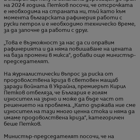
на 2024 година. Петков посочи, че отсрочката
е необходима на страната ни, тъй като към
момента българската рафинерия работи с
руски петрол и е необходимо техническо време,
за да започне да работи с друг.
„Това е възможност за нас да си оправим
рафинерията и да няма повишаване на цената
на база промени в микса“, добави още министър-
председателят.
На журналистически въпрос за риска от
продоволствена криза в световен мащаб
заради войната в Украйна, премиерът Кирил
Петков отбеляза, че България е голям
износител на зърно и може да бъде част от
решението на проблема. „Като държава ние сме
износител на тази много ценна стока и няма да
имаме продоволствена криза“, категоричен
беше Петков.
Министър-председателят посочи, че на