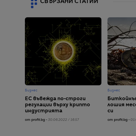
СВЪРЗАНИ СТАТИИ
Бизнес
Бизнес
ЕС въвежда по-строги
Биткойнът
регулации върху крипто
лошия мес
индустрията
си
от profit.bg -
30.06.2022 / 16:57
от profit.bg -
01.