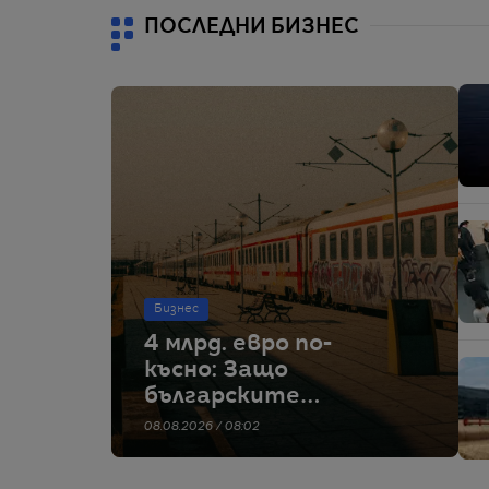
ПОСЛЕДНИ БИЗНЕС
Бизнес
4 млрд. евро по-
късно: Защо
българските
железници
08.08.2026 / 08:02
изостават