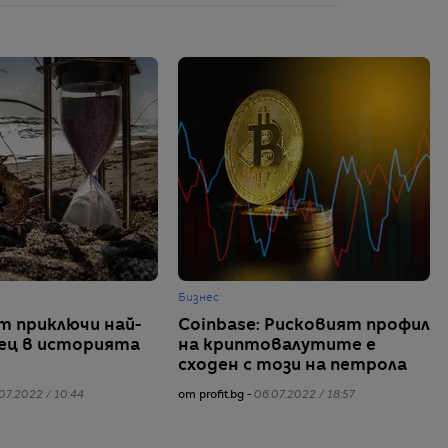
Бизнес
 приключи най-
Coinbase: Рисковият профил
ец в историята
на криптовалутите е
сходен с този на петрола
07.2022 / 10:44
от profit.bg -
06.07.2022 / 18:57