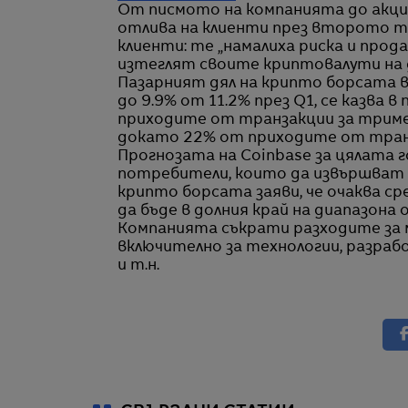
От писмото на компанията до акци
отлива на клиенти през второто т
клиенти: те „намалиха риска и про
изтеглят своите криптовалути на 
Пазарният дял на крипто борсата 
до 9.9% от 11.2% през Q1, се казва
приходите от транзакции за тримес
докато 22% от приходите от транз
Прогнозата на Coinbase за цялата го
потребители, които да извършват 
крипто борсата заяви, че очаква с
да бъде в долния край на диапазона о
Компанията съкрати разходите за м
включително за технологии, разра
и т.н.