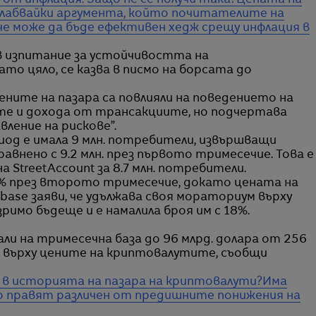
т инфлация. Защо не се получи така?
Цената на
слабвайки аргумента, който почитателите на
е може да бъде ефективен хедж срещу инфлация в
 изпитание за устойчивостта на
то цяло, се казва в писмо на борсата до
ните на пазара са повлияли на поведението на
е и дохода от трансакциите, но подчертава
вление на рискове”.
иод е имала 9 млн. потребители, извършващи
авнено с 9.2 млн. през първото тримесечие. Това е
 StreetAccount за 8.7 млн. потребители.
5% през второто тримесечие, докато цената на
nbase заяви, че удължава своя мораториум върху
римо бъдеще и е намалила броя им с 18%.
и на тримесечна база до 96 млрд. долара от 256
ка върху цените на криптовалутите, съобщи
 в историята на пазара на криптовалути?
Има
го правят различен от предишните понижения на