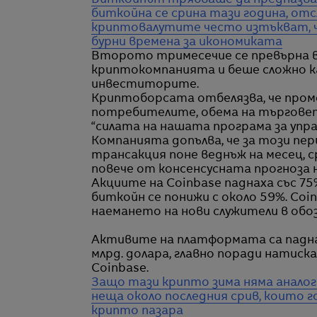
Биткойнът трябваше да предпазва о
биткойна се срина тази година, от
криптовалутите често изтъкват, ч
бурни времена за икономиката
Второто тримесечие се превърна в
криптокомпанията и беше сложно ка
инвеститорите.
Криптоборсата отбелязва, че проме
потребителите, обема на търговет
“силата на нашата програма за упра
Компанията допълва, че за този пер
трансакция поне веднъж на месец, ср
повече от консенсусната прогноза на
Акциите на Coinbase паднаха със 7
биткойн се понижи с около 59%. Coi
наемането на нови служители в обоз
Активите на платформата са паднал
млрд. долара, главно поради натис
Coinbase.
Защо тази крипто зима няма аналог
неща около последния срив, които 
крипто пазара