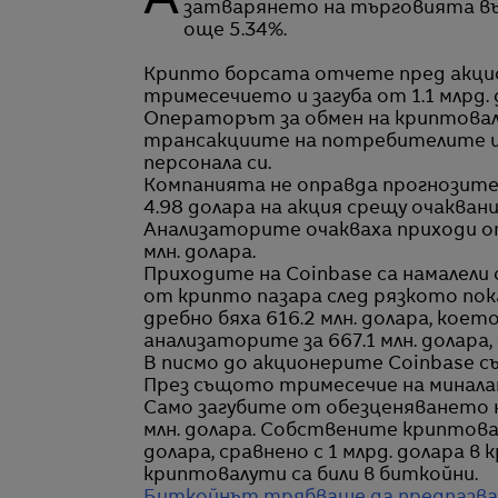
Акциите на американската криптоборса Coinbase паднаха с 10.55% към
затварянето на търговията във
още 5.34%.
Крипто борсата отчете пред акцио
тримесечието и загуба от 1.1 млрд.
Операторът за обмен на криптовал
трансакциите на потребителите и 
персонала си.
Компанията не оправда прогнозите 
4.98 долара на акция срещу очакванит
Анализаторите очакваха приходи от
млн. долара.
Приходите на Coinbase са намалели
от крипто пазара след рязкото пок
дребно бяха 616.2 млн. долара, коет
анализаторите за 667.1 млн. долара,
В писмо до акционерите Coinbase съо
През същото тримесечие на миналата
Само загубите от обезценяването н
млн. долара. Собствените криптовал
долара, сравнено с 1 млрд. долара 
криптовалути са били в биткойни.