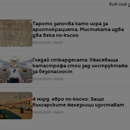
виж още
Тарото започва като игра за
аристокрацията. Мистиката идва
два века по-късно
08.08.2026 / 09:43
Гледай стюардесата: Ужасяваща
катастрофа стои зад инструктажа
за безопасност
08.08.2026 / 09:09
4 млрд. евро по-късно: Защо
българските железници изостават
08.08.2026 / 08:02