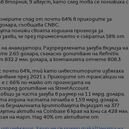
 вторник, 9 август, като след това се понижиха с
нерите спад от почти 64% в приходите за
 долара, съобщава CNBC.
ута понижи своята годишна прогноза за
заяви, че през тримесечието е съкратил 18% от
на анализатори. Разпределената загуба възлиза на
е 2.65 долара, съгласно допитване на Refinitiv.
 832.2 млн. долара, а компанията отчете 808.3
 с почти 64%, тъй като инвеститорите избягаха
ачване през 2021 г. Приходите от трансакции на
о е с 66% по-малко от прогнозата на
 според допитване на StreetAccount.
бщи за чиста загуба в размер на 1.1 млрд. долара.
 година чистата печалба е 1.59 млрд. долара.
а безналичната криптовалута възлизат на 377
утни активи на Coinbase в края на юни са 428 млн.
в края на март. Над 40% от активите от