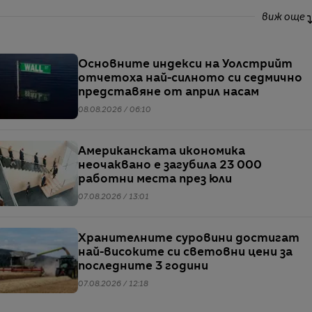
виж още
Основните индекси на Уолстрийт
отчетоха най-силното си седмично
представяне от април насам
08.08.2026 / 06:10
Американската икономика
неочаквано е загубила 23 000
работни места през юли
07.08.2026 / 13:01
Хранителните суровини достигат
най-високите си световни цени за
последните 3 години
07.08.2026 / 12:18