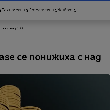
Технологии
Стратегии
Живот
иха с над 10%
ase се понижиха с над