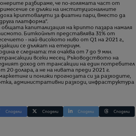
онерите разбираме, че по-голямата част от
римесечие се дължи на институционалните
дадоха криптовалути за фиатни пари, вместо да
друга платформа“.
в общата капитализация на крипто пазара намаля
 в писмото. Биткойнът представлява 31% от
ечието - най-високото ниво от Q1 на 2021 г.,
акции се дължат на етериум.
дина е следната: тя очаква от 7 до 9 млн.
трансакции всеки месец. Ръководството на
редният доход от трансакции на един потребител
т 20 долара, а не на нивата преди 2021 г.
аркетинг и понижи прогнозата си за разходите,
ботка, административни разходи, инфраструктура
Сподели
Сподели
Сподели
Сподели