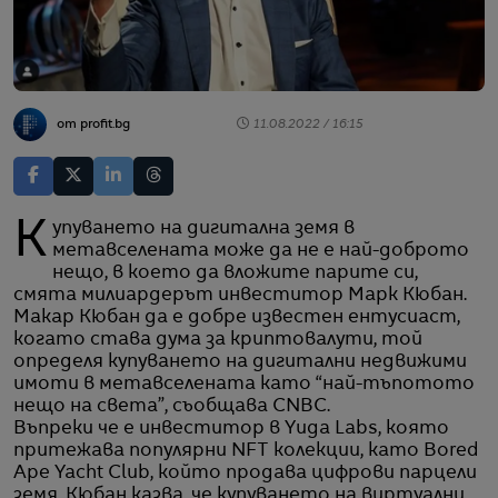
от profit.bg
11.08.2022 / 16:15
Купуването на дигитална земя в
метавселената може да не е най-доброто
нещо, в което да вложите парите си,
смята милиардерът инвеститор Марк Кюбан.
Макар Кюбан да е добре известен ентусиаст,
когато става дума за криптовалути, той
определя купуването на дигитални недвижими
имоти в метавселената като “най-тъпотото
нещо на света”, съобщава CNBC.
Въпреки че е инвеститор в Yuga Labs, която
притежава популярни NFT колекции, като Bored
Ape Yacht Club, който продава цифрови парцели
земя, Кюбан казва, че купуването на виртуални