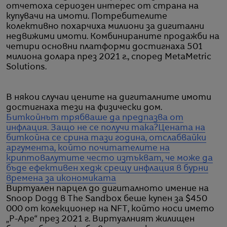
отчетоха сериозен интерес от страна на
купувачи на имоти. Потребителите
колективно похарчиха милиони за дигитални
недвижими имоти. Комбинираните продажби на
четири основни платформи достигнаха 501
милиона долара през 2021 г., според MetaMetric
Solutions.
В някои случаи цените на дигиталните имоти
достигнаха тези на физически дом.
Биткойнът трябваше да предпазва от
инфлация. Защо не се получи така?
Цената на
биткойна се срина тази година, отслабвайки
аргумента, който почитателите на
криптовалутите често изтъкват, че може да
бъде ефективен хедж срещу инфлация в бурни
времена за икономиката
Виртуален парцел до дигиталното имение на
Snoop Dogg в The Sandbox беше купен за $450
000 от колекционер на NFT, който носи името
„P-Ape“ през 2021 г. Виртуалният жилищен