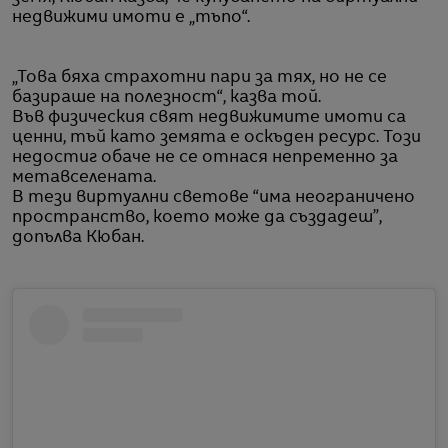
недвижими имоти е „тъпо“.
„Това бяха страхотни пари за тях, но не се
базираше на полезност“, казва той.
Във физическия свят недвижимите имоти са
ценни, тъй като земята е оскъден ресурс. Този
недостиг обаче не се отнася непременно за
метавселената.
В тези виртуални светове “има неограничено
пространство, което може да създадеш”,
допълва Кюбан.