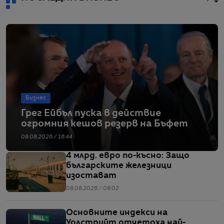
Бизнес
Грег Ейбъл пуска в действие
огромния кешов резерв на Бъфет
08.08.2026 / 16:44
4 млрд. евро по-късно: Защо
българските железници
изостават
08.08.2026 / 08:02
Основните индекси на
Уолстрийт отчетоха най-