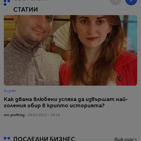
СТАТИИ
Бизнес
Г
Как двама влюбени успяха да извършат най-
Д
големия обир в крипто историята?
б
от profit.bg -
28.02.2022 / 10:19
от
ПОСЛЕДНИ БИЗНЕС
виж още