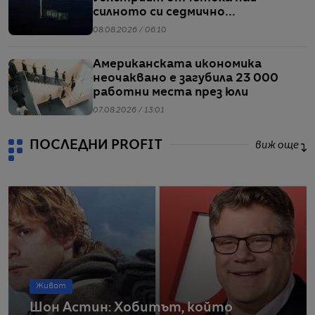
силното си седмично
представяне от април насам
08.08.2026 / 06:10
Американската икономика
неочаквано е загубила 23 000
работни места през юли
07.08.2026 / 13:01
ПОСЛЕДНИ PROFIT
виж още
Живот
Шон Астин: Хобитът, който