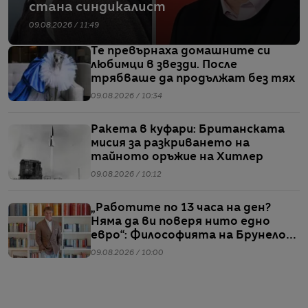
стана синдикалист
09.08.2026 / 11:49
Те превърнаха домашните си
любимци в звезди. После
трябваше да продължат без тях
09.08.2026 / 10:34
Ракета в куфари: Британската
мисия за разкриването на
тайното оръжие на Хитлер
09.08.2026 / 10:12
„Работите по 13 часа на ден?
Няма да ви поверя нито едно
евро“: Философията на Брунело
Кучинели за бизнеса и живота
09.08.2026 / 10:00