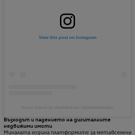
View this post on Instagram
A post shared by sharktankabc (@sharktankabc)
Възходът и падението на дигиталните
недвижими имоти
Миналата година платформите за метавселена