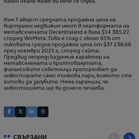
балон обаче може би вече се спука.
Към 7 август средната продажна цена на
виртуален недвижим имот в платформата на
метавселената Decentraland е била $14 385.27,
според WeMeta. Това е спад с около 61% от
пиковата средна продажна цена от $37 238.68
през ноември 2021 г., според сайта.
Предвид непредсказуемия характер на
метавселената и криптовалутата,
финансовите съветници препоръчват да
инвестирате само толкова пари, колкото сте
готови да загубите. Няма гаранции, че
инвестицията ще ви донесе печалба.
СВЪРЗАНИ