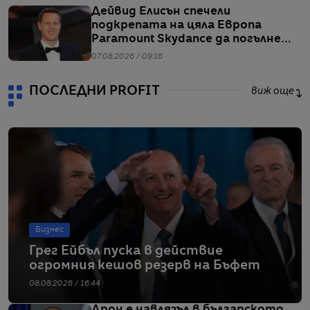
Дейвид Елисън спечели
подкрепата на цяла Европа
Paramount Skydance да погълне
WBD
07.08.2026 / 09:16
ПОСЛЕДНИ PROFIT
виж още
Бизнес
Грег Ейбъл пуска в действие
огромния кешов резерв на Бъфет
08.08.2026 / 16:44
Дрон е навлязъл в българското