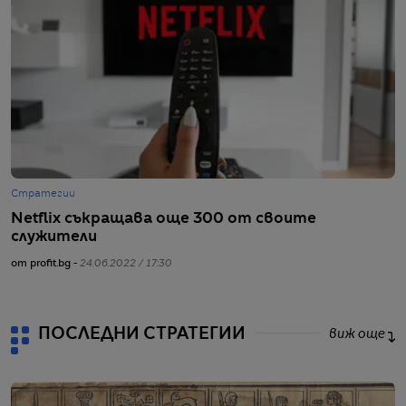
Стратегии
Г
Netflix съкращава още 300 от своите
N
служители
п
от profit.bg -
24.06.2022 / 17:30
от
ПОСЛЕДНИ СТРАТЕГИИ
виж още