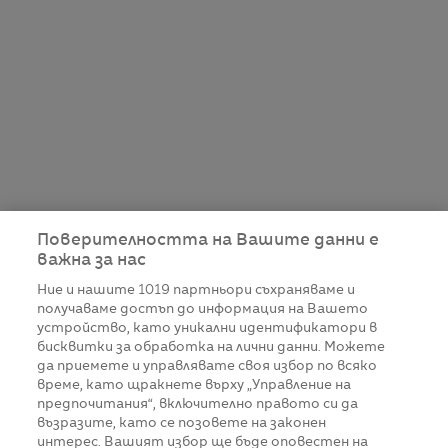
Поверителността на Вашите данни е
важна за нас
Ние и нашите
1019
партньори съхраняваме и
получаваме достъп до информация на Вашето
устройство, като уникални идентификатори в
бисквитки за обработка на лични данни. Можете
да приемете и управлявате своя избор по всяко
време, като щракнете върху „Управление на
предпочитания“, включително правото си да
възразите, като се позовете на законен
интерес. Вашият избор ще бъде оповестен на