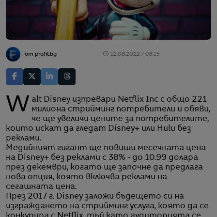
от profit.bg
12.08.2022 / 08:15
Walt Disney изпревари Netflix Inc с общо 221
милиона стрийминг потребители и обяви,
че ще увеличи цените за потребителите,
които искат да гледат Disney+ или Hulu без
реклами.
Медийният гигант ще повиши месечната цена
на Disney+ без реклами с 38% - до 10.99 долара
през декември, когато ще започне да предлага
нова опция, която включва реклами на
сегашната цена.
През 2017 г. Disney заложи бъдещето си на
изграждането на стрийминг услуга, която да се
конкурира с Netflix, тъй като аудиторията се