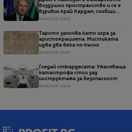
въздушно пространство и се е
взривил край Кардам, съобщи
Радев
08.08.2026 / 09:56
Тарото започва като игра за
аристокрацията. Мистиката
идва два века по-късно
08.08.2026 / 09:43
Гледай стюардесата: Ужасяваща
катастрофа стои зад
инструктажа за безопасност
08.08.2026 / 09:09