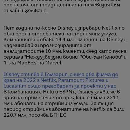
пренасочи от традиционната телевизия към
онлайн излъчване.
Пет години по-късно Disney изпревари Netflix по
общ брой потребители на стрийминг услуги.
Компанията добави 14.4 млн. клиенти на Disney+,
надминавайки прогнозираните от
анализаторите 10 млн. клиенти, след като пусна
сериала "Междузвездни войни" "Оби-Уан Кеноби" и
"Г-жа Марвел" на Marvel.
Disney стъпва в България, снима два филма до
края на 2022 г.
Netflix, Paramount Pictures и
Lucasfilm също преговарят за проекти у нас
В комбинация с Hulu и ESPN+, Disney заяви, че в
края на тримесечието през юни е имала 221.1
млн. абонати на стрийминг услуги. За същия
период стрийминг абонатите на Netflix са били
220.7 млн, посочва БГНЕС.