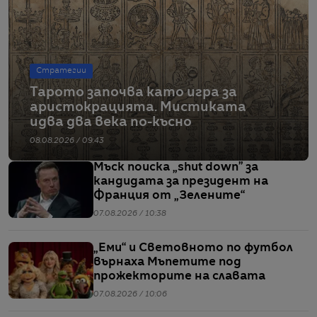
Стратегии
Тарото започва като игра за
аристокрацията. Мистиката
идва два века по-късно
08.08.2026 / 09:43
Мъск поиска „shut down” за
кандидата за президент на
Франция от „Зелените“
07.08.2026 / 10:38
„Еми“ и Световното по футбол
върнаха Мъпетите под
прожекторите на славата
07.08.2026 / 10:06