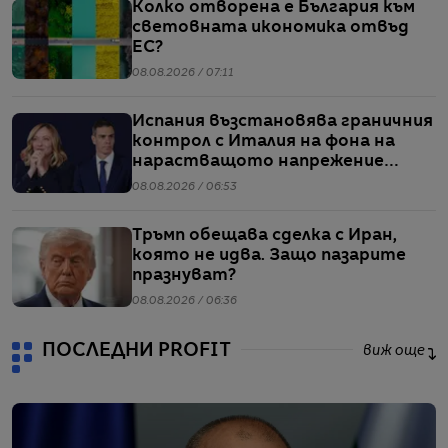
Колко отворена е България към
световната икономика отвъд
ЕС?
08.08.2026 / 07:11
Испания възстановява граничния
контрол с Италия на фона на
нарастващото напрежение
заради мигрантите
08.08.2026 / 06:53
Тръмп обещава сделка с Иран,
която не идва. Защо пазарите
празнуват?
08.08.2026 / 06:36
ПОСЛЕДНИ PROFIT
виж още