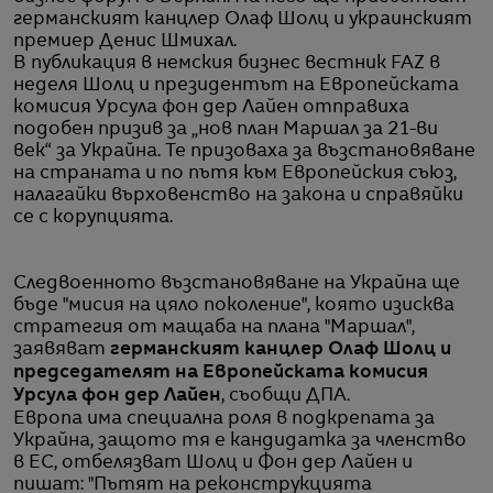
германският канцлер Олаф Шолц и украинският
премиер Денис Шмихал.
В публикация в немския бизнес вестник FAZ в
неделя Шолц и президентът на Европейската
комисия Урсула фон дер Лайен отправиха
подобен призив за „нов план Маршал за 21-ви
век“ за Украйна. Те призоваха за възстановяване
на страната и по пътя към Европейския съюз,
налагайки върховенство на закона и справяйки
се с корупцията.
Следвоенното възстановяване на Украйна ще
бъде "мисия на цяло поколение", която изисква
стратегия от мащаба на плана "Маршал",
заявяват
германският канцлер Олаф Шолц и
председателят на Европейската комисия
Урсула фон дер Лайен
, съобщи ДПА.
Европа има специална роля в подкрепата за
Украйна, защото тя е кандидатка за членство
в ЕС, отбелязват Шолц и Фон дер Лайен и
пишат: "Пътят на реконструкцията