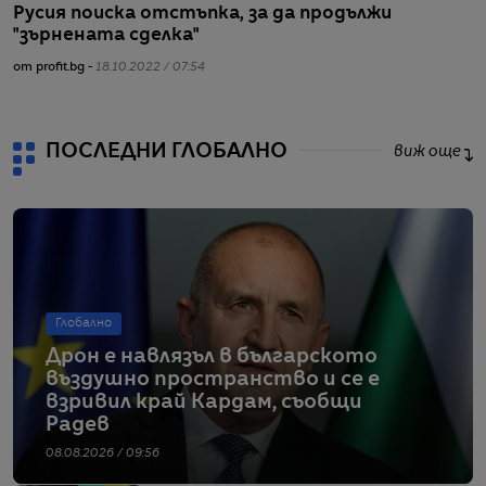
Русия поиска отстъпка, за да продължи
"
"зърнената сделка"
с
от profit.bg -
18.10.2022 / 07:54
от
ПОСЛЕДНИ ГЛОБАЛНО
виж още
Глобално
Дрон е навлязъл в българското
въздушно пространство и се е
взривил край Кардам, съобщи
Радев
08.08.2026 / 09:56