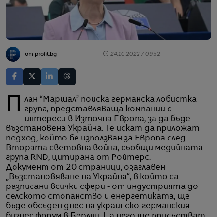
от profit.bg
24.10.2022 / 09:52
План “Маршал” поиска германска лобистка
група, представляваща компании с
интереси в Източна Европа, за да бъде
възстановена Украйна. Те искат да приложат
подход, който бе използван за Европа след
Втората световна война, съобщи медийната
група RND, цитирана от Ройтерс.
Документ от 20 страници, озаглавен
„Възстановяване на Украйна“, в който са
разписани всички сфери - от индустрията до
селското стопанство и енергетиката, ще
бъде обсъден днес на украинско-германския
бизнес форум в Берлин. На него ще присъстват