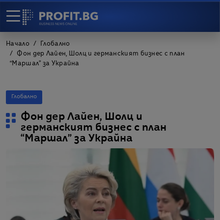
Начало
Глобално
Фон дер Лайен, Шолц и германският бизнес с план
“Маршал” за Украйна
Глобално
Фон дер Лайен, Шолц и
германският бизнес с план
“Маршал” за Украйна