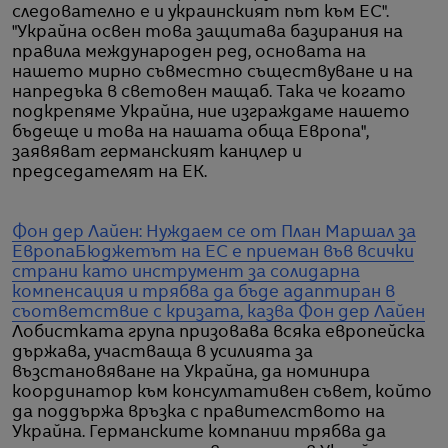
следователно е и украинският път към ЕС".
"Украйна освен това защитава базирания на
правила международен ред, основата на
нашето мирно съвместно съществуване и на
напредъка в световен мащаб. Така че когато
подкрепяме Украйна, ние изграждаме нашето
бъдеще и това на нашата обща Европа",
заявяват германският канцлер и
председателят на ЕК.
Фон дер Лайен: Нуждаем се от План Маршал за
Европа
Бюджетът на ЕС е приеман във всички
страни като инструмент за солидарна
компенсация и трябва да бъде адаптиран в
съответствие с кризата, казва Фон дер Лайен
Лобистката група призовава всяка европейска
държава, участваща в усилията за
възстановяване на Украйна, да номинира
координатор към консултативен съвет, който
да поддържа връзка с правителството на
Украйна. Германските компании трябва да