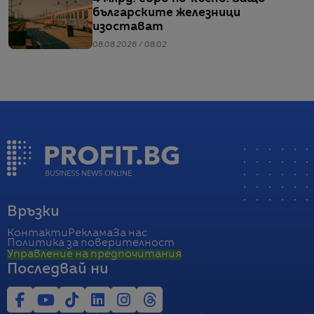
българските железници
изостават
08.08.2026 / 08:02
Връзки
Контакти
Реклама
За нас
Политика за поверителност
Управление на предпочитания
Последвай ни