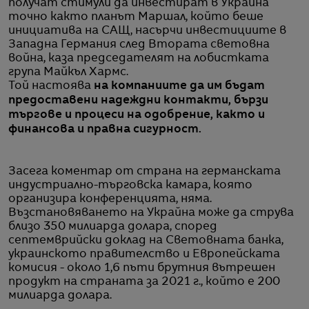
получат стимули да инвестират в Украйна
точно както планът Маршал, който беше
инициатива на САЩ, насърчи инвестициите в
Западна Германия след Втората световна
война, каза председателят на лобистката
група Майкъл Хармс.
Той настоява
на компаниите да им бъдат
предоставени надеждни контакти, бързи
търгове и процеси на одобрение, както и
финансова и правна сигурност.
Засега коментар от страна на германската
индустриално-търговска камара, която
организира конференцията, няма.
Възстановяването на Украйна може да струва
близо 350 милиарда долара, според
септемврийски доклад на Световната банка,
украинското правителство и Европейската
комисия - около 1,6 пъти брутния вътрешен
продукт на страната за 2021 г., който е 200
милиарда долара.