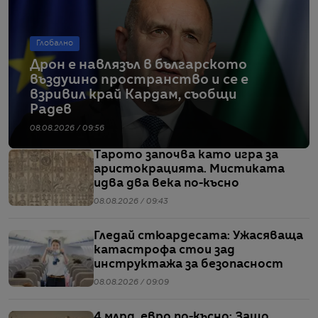
Глобално
Дрон е навлязъл в българското
въздушно пространство и се е
взривил край Кардам, съобщи
Радев
08.08.2026 / 09:56
Тарото започва като игра за
аристокрацията. Мистиката
идва два века по-късно
08.08.2026 / 09:43
Гледай стюардесата: Ужасяваща
катастрофа стои зад
инструктажа за безопасност
08.08.2026 / 09:09
4 млрд. евро по-късно: Защо