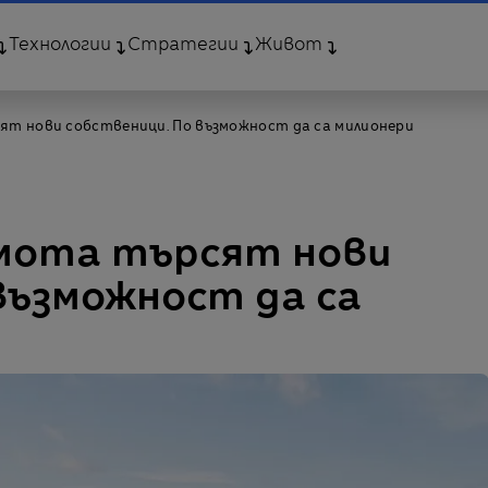
Технологии
Стратегии
Живот
ят нови собственици. По възможност да са милионери
мота търсят нови
възможност да са