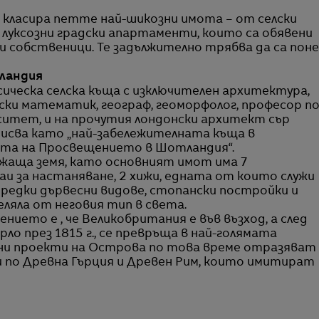
о луксозни градски апартаменти, които са обявени
и собственици. Те задължително трябва да са пон
тландия
асическа селска къща с изключителен архитектура,
ски математик, географ, геоморфолог, професор п
ситет, и на прочутия лондонски архитект сър
 описва като „най-забележителната къща в
хата на Просвещението в Шотландия“.
жаща земя, като основният имот има 7
аи за настаняване, 2 хижи, едната от които служи
с редки дървесни видове, стопански постройки и
ляла от неговия тип в света.
ието е , че Великобритания е във възход, а след
о през 1815 г., се превръща в най-голямата
ни проекти на Острова по това време отразяват
 по Древна Гърция и Древен Рим, които имитират