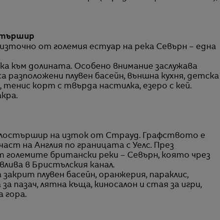
остършир
 източно от големия естуар на река Севърн – една
ка към долината. Особено внимание заслужава
 разположени плувен басейн, външна кухня, детска
 тенис корт с твърда настилка, езеро с кей.
кра.
 Глостършир на изток от Страуд. Графството е
аст на Англия по границата с Уелс. През
 големите британски реки – Севърн, която чрез
влива в Бристълския канал.
акрит плувен басейн, оранжерия, параклис,
за пазач, лятна къща, киносалон и стая за игри,
 гора.