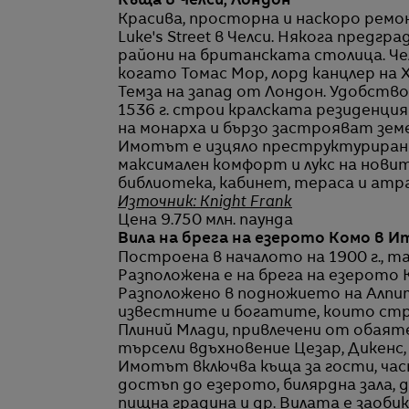
Къща в Челси, Лондон
Красива, просторна и наскоро ремо
Luke's Street в Челси. Някога предг
райони на британската столица. Чел
когато Томас Мор, лорд канцлер на Х
Темза на запад от Лондон. Удобство
1536 г. строи кралската резиденци
на монарха и бързо застрояват земе
Имотът е изцяло преструктуриран и
максимален комфорт и лукс на новит
библиотека, кабинет, тераса и атр
Източник: Knight Frank
Цена 9.750 млн. паунда
Вила на брега на езерото Комо в И
Построена в началото на 1900 г., т
Разположена е на брега на езерото 
Разположено в подножието на Алпи
известните и богатите, които стр
Плиний Млади, привлечени от обаят
търсели вдъхновение Цезар, Дикенс,
Имотът включва къща за гости, част
достъп до езерото, билярдна зала, 
пищна градина и др. Вилата е заоби