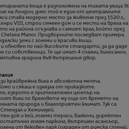
нтираната къща е разположена на тихата улица St
радие на Лондон, днес той е един от централните
си става модерно място за живеене през 1520 г.,
енри VIII, строи семеен дом и се мести на брега на
то на района осъзнава и самият крал, който през
я Chelsea Manor. Придворните последват примера
делски земи с големи и красиви къщи.
 обновен по най-високите стандарти, за да даде
е си собственици. Те ще имат 4 спални, киносалон,
активна градина във вътрешния двор.
талия
ази крайбрежна вила е абсолютна мечта.
Комо и сякаш е излязла от приказките.
те, езерото е притегателен център на
оят вили по бреговете му още от времето на
елната природа и благоприятен климат. Тук са
 Стендал и Хемингуей.
ен док и кей, големи тераси, балкони, директен
достатъчно голям паркинг, вътрешен асансьор,
колена от вековен парк (ограден от римска стена),