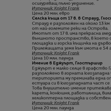
осигуряващ пълно уединение.
Източник: Knight Frank
Цена 20 млн. евро
Селска къща от 17 в. в Страуд, Гл
Страуд е разположен на около 13 км
от най-големите реки на Острова.
Имотът от 17 в. има прекрасна глед
външното пространство, в което са
площадка и горска къщичка на дърво,
Прилежащата земя към имота е 54 а
Източник: Knight Frank
Цена 10 млн. паунда
Имение в Еджуърт, Глостършир
Еджуърт е малко селце в графство
разположено в горната югозападна ч
територията му преминава една от
естуара си в югозападната част се 
Това внушително имение притежава з
карета, конюшня, работилница, вила 
хеликоптерна площадка и собствена
Източник: Knight Frank
Цена 20 млн. паунда