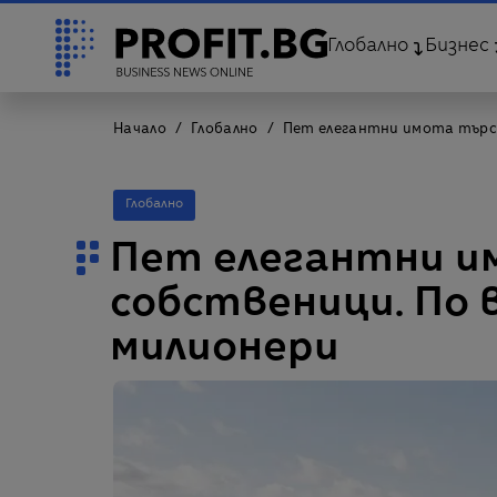
Глобално
Бизнес
Начало
Глобално
Пет елегантни имота търс
Глобално
Пет елегантни и
собственици. По 
милионери