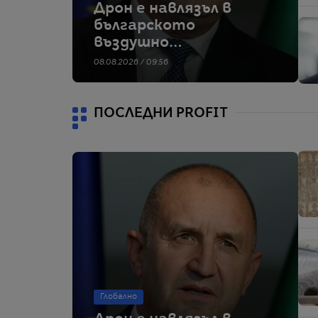
Дрон е навлязъл в
българското
въздушно
пространство и се
08.08.2026 / 09:56
е взривил край
Кардам, съобщи
Радев
ПОСЛЕДНИ PROFIT
Глобално