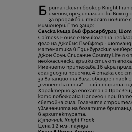
Британският брокер Knight Frank класира петте най-шикозни имота – от селски
имения, през италиански вили д
за продажба и търсят новите с
милионери. Ето защо:
Селска къща във Фрасербургх, Шо
Cairness House е великолепна неокл
дело на Джеймс Плейфеър - шотланд
математика в Единбургския универ
Джон Соун. Списание Country Life я
неокласически гръцки стил от епо
Имението притежава 16 акра приле
грандиозни приемни, 4 етажа със ст
за ваканционна вила, обширен парк 
„египетска стая“ – най-старата оце
Характерно за епохата на Просвещен
като побеждава Наполеон при Ватерл
световна сила. Големите строител
увлеченията на богатите британци
в архитектурата.
Източник: Knight Frank
Цена 1.2 млн. паунда