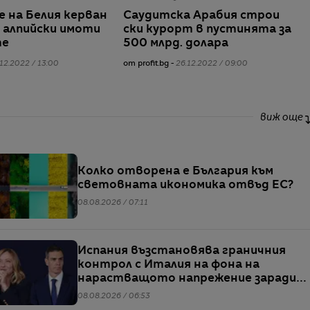
е на Белия керван
Саудитска Арабия строи
и алпийски имоти
ски курорт в пустинята за
те
500 млрд. долара
12.2022 / 13:00
от profit.bg -
26.12.2022 / 09:00
виж още
Колко отворена е България към
световната икономика отвъд ЕС?
08.08.2026 / 07:11
Испания възстановява граничния
контрол с Италия на фона на
нарастващото напрежение заради
мигрантите
08.08.2026 / 06:53