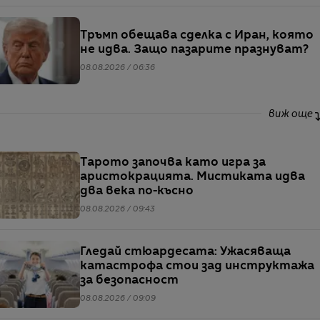
Тръмп обещава сделка с Иран, която
не идва. Защо пазарите празнуват?
08.08.2026 / 06:36
виж още
Тарото започва като игра за
аристокрацията. Мистиката идва
два века по-късно
08.08.2026 / 09:43
Гледай стюардесата: Ужасяваща
катастрофа стои зад инструктажа
за безопасност
08.08.2026 / 09:09