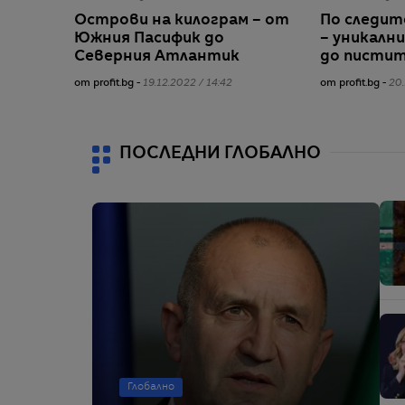
Острови на килограм – от
По следит
Южния Пасифик до
– уникалн
Северния Атлантик
до писти
от profit.bg -
19.12.2022 / 14:42
от profit.bg -
20.
ПОСЛЕДНИ ГЛОБАЛНО
Глобално