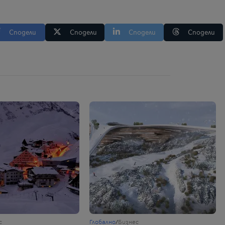
Сподели
Сподели
Сподели
Сподели
с
Глобално
/
Бизнес