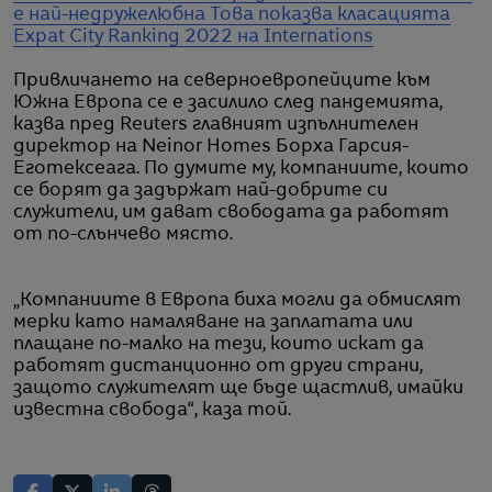
е най-недружелюбна
Това показва класацията
Expat City Ranking 2022 на Internations
Привличането на северноевропейците към
Южна Европа се е засилило след пандемията,
казва пред Reuters главният изпълнителен
директор на Neinor Homes Борха Гарсия-
Еготексеага. По думите му, компаниите, които
се борят да задържат най-добрите си
служители, им дават свободата да работят
от по-слънчево място.
„Компаниите в Европа биха могли да обмислят
мерки като намаляване на заплатата или
плащане по-малко на тези, които искат да
работят дистанционно от други страни,
защото служителят ще бъде щастлив, имайки
известна свобода“, каза той.