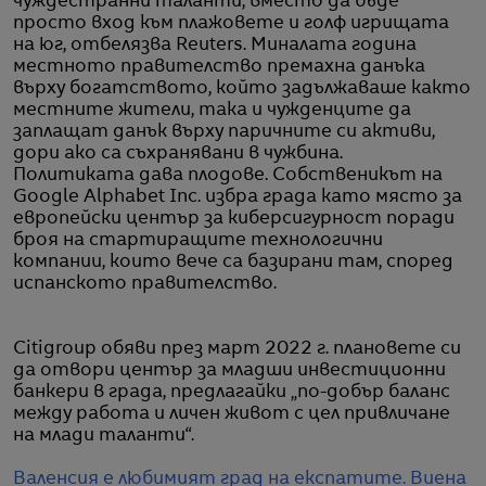
чуждестранни таланти, вместо да бъде
просто вход към плажовете и голф игрищата
на юг, отбелязва Reuters. Миналата година
местното правителство премахна данъка
върху богатството, който задължаваше както
местните жители, така и чужденците да
заплащат данък върху паричните си активи,
дори ако са съхранявани в чужбина.
Политиката дава плодове. Собственикът на
Google Alphabet Inc. избра града като място за
европейски център за киберсигурност поради
броя на стартиращите технологични
компании, които вече са базирани там, според
испанското правителство.
Citigroup обяви през март 2022 г. плановете си
да отвори център за младши инвестиционни
банкери в града, предлагайки „по-добър баланс
между работа и личен живот с цел привличане
на млади таланти“.
Валенсия е любимият град на експатите. Виена