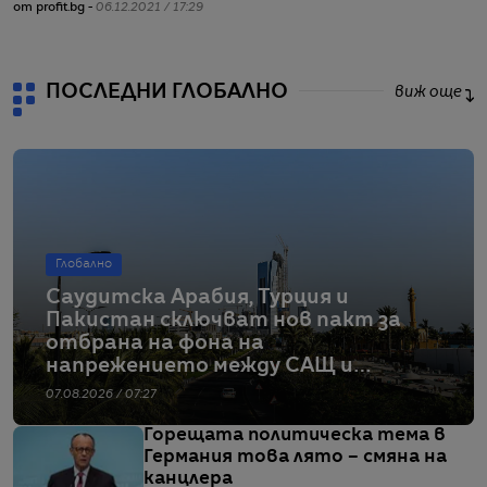
от profit.bg -
06.12.2021 / 17:29
от
ПОСЛЕДНИ ГЛОБАЛНО
виж още
Глобално
Саудитска Арабия, Турция и
Пакистан сключват нов пакт за
отбрана на фона на
напрежението между САЩ и
Иран
07.08.2026 / 07:27
Горещата политическа тема в
Германия това лято – смяна на
канцлера