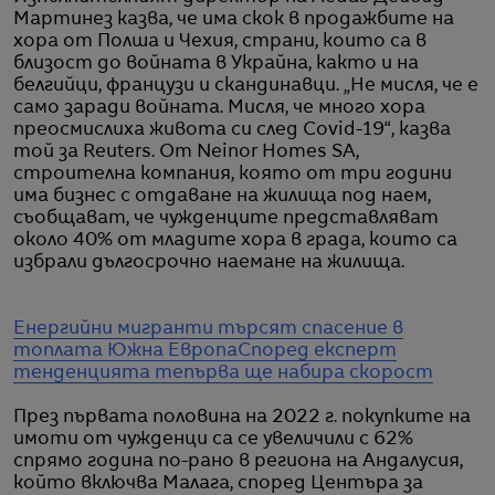
Мартинез казва, че има скок в продажбите на
хора от Полша и Чехия, страни, които са в
близост до войната в Украйна, както и на
белгийци, французи и скандинавци. „Не мисля, че е
само заради войната. Мисля, че много хора
преосмислиха живота си след Covid-19“, казва
той за Reuters. От Neinor Homes SA,
строителна компания, която от три години
има бизнес с отдаване на жилища под наем,
съобщават, че чужденците представляват
около 40% от младите хора в града, които са
избрали дългосрочно наемане на жилища.
Енергийни мигранти търсят спасение в
топлата Южна Европа
Според експерт
тенденцията тепърва ще набира скорост
През първата половина на 2022 г. покупките на
имоти от чужденци са се увеличили с 62%
спрямо година по-рано в региона на Андалусия,
който включва Малага, според Центъра за