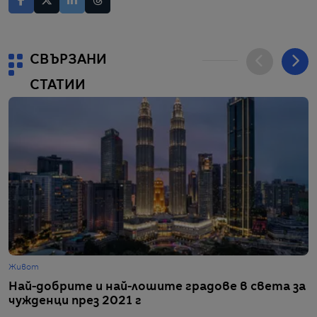
СВЪРЗАНИ
СТАТИИ
Живот
Г
Най-добрите и най-лошите градове в света за
С
чужденци през 2021 г
з