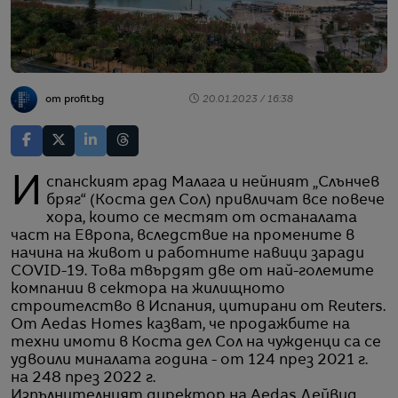
от profit.bg
20.01.2023 / 16:38
Испанският град Малага и нейният „Слънчев
бряг“ (Коста дел Сол) привличат все повече
хора, които се местят от останалата
част на Европа, вследствие на промените в
начина на живот и работните навици заради
COVID-19. Това твърдят две от най-големите
компании в сектора на жилищното
строителство в Испания, цитирани от Reuters.
От Aedas Homes казват, че продажбите на
техни имоти в Коста дел Сол на чужденци са се
удвоили миналата година - от 124 през 2021 г.
на 248 през 2022 г.
Изпълнителният директор на Aedas Дейвид