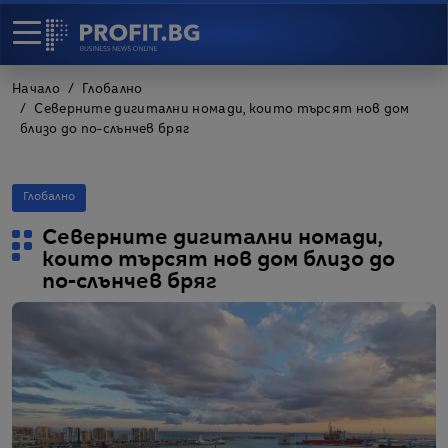
Начало
Глобално
Северните дигитални номади, които търсят нов дом
близо до по-слънчев бряг
Глобално
Северните дигитални номади,
които търсят нов дом близо до
по-слънчев бряг