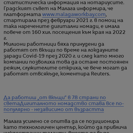
статистическа информация на нотариусите.
Градският съвет на Малага информира, че
платформата
www.malagaworkbay.com
,
стартирала през февруари 2021 г. в помощ на
така наречените дигитални номади, е имала
повече от 160 хил. посещения към края на 2022
г.
Милиони работници бяха принудени да
работят от вкъщи по време на локдауните
заради Covid-19 през 2020 г. и след като много
компании позволиха това да остане постоянен
режим, служителите откриха, че вече могат да
работят отвсякъде, коментира Reuters.
Да работиш „от вкъщи“ в 78 страни по
света
Дигиталното номадство става все по-
популярно - независимо от възрастта
Малага усилено се опитва да се позиционира
като технологичен център, който да привлича