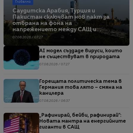
Глобално
Саудитска Арабия, Турция и
Пакистан сключват нов пакт за
отбрана на фона на
напрежението между САЩ и
Иран
07.08.2026 / 07:27
AI модел създаде вируси, които
не съществуват в природата
07.08.2026 / 07:27
Горещата политическа тема в
Германия това лято – смяна на
канцлера
07.08.2026 / 06:37
„Рафинирай, бейби, рафинирай“:
Новата мантра на енергийните
гиганти в САЩ