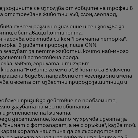
а отстрелване животни: лъв, слон, леопард,
ва съвсем различно значение и се използва за
отни, обитаващи континента.
насочва обектива си към "Голямата петорка",
еторка" в дивата природа, пише CNN.
ят гласуват за петте животни, които най-много
 заснети в естествена среда.
ечка, лъвът, горилата и тигърът.
окнигата "Новите големи 5", в която са включени
страшени видове, направени от легендарни имена
чва и есета от известни природозащитници и
глобален призив за действие по проблемите,
елно загубата на местообитания,
 изменението на климата.
ди десетилетие, когато му хрумва идеята за
 "снимат с фотоапарат, а не с оръжие", казва той.
 накарам хората наистина да се съсредоточат