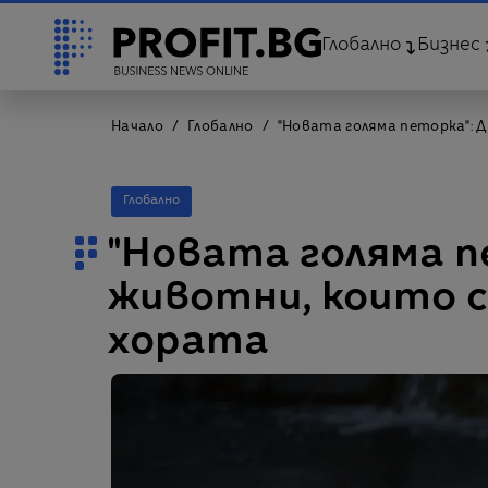
Глобално
Бизнес
Начало
Глобално
"Новата голяма петорка": 
Глобално
"Новата голяма п
животни, които с
хората