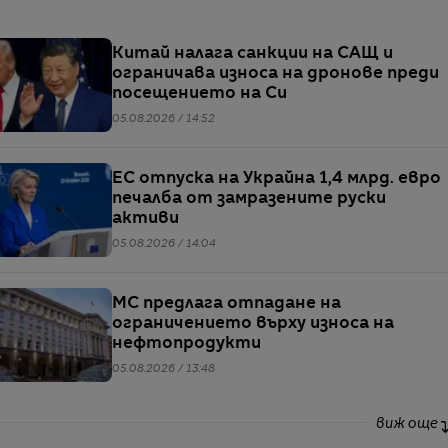
Китай налага санкции на САЩ и
ограничава износа на дронове преди
посещението на Си
05.08.2026 / 14:52
ЕС отпуска на Украйна 1,4 млрд. евро
печалба от замразените руски
активи
05.08.2026 / 14:04
МС предлага отпадане на
ограничението върху износа на
нефтопродукти
05.08.2026 / 13:48
виж още