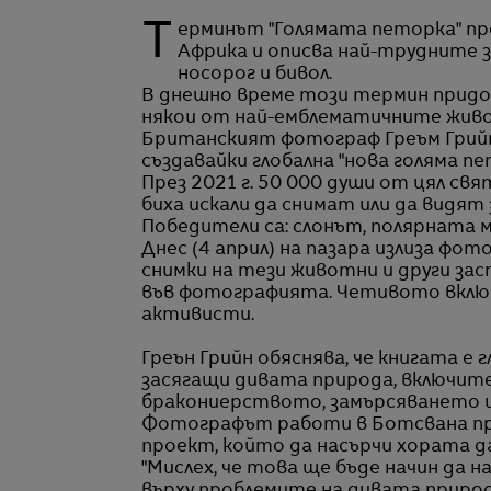
Tерминът "Голямата петорка" през годините се използва от ловците на трофеи в
Африка и описва най-трудните з
носорог и бивол.
В днешно време този термин придоби
някои от най-емблематичните жив
Британският фотограф Греъм Грийн 
създавайки глобална "нова голяма п
През 2021 г. 50 000 души от цял св
биха искали да снимат или да видят
Победители са: слонът, полярната м
Днес (4 април) на пазара излиза фот
снимки на тези животни и други за
във фотографията. Четивото вклю
активисти.
Греън Грийн обяснява, че книгата е 
засягащи дивата природа, включит
бракониерството, замърсяването и
Фотографът работи в Ботсвана пре
проект, който да насърчи хората да
"Мислех, че това ще бъде начин да