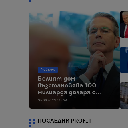
Глобално
Белият дом
възстановява 100
милиарда долара от
митата, наложени в
05.08.2026 / 15:24
„Деня на
освобождението“
ПОСЛЕДНИ PROFIT