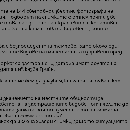
, да мислят за нея и за животните, които са в
ите на 144 световноизвестни фотографи на
ия. Подборът на снимките е отнел почти две
 че това са едни от най-красивите и креативни
ани в една книга. Това са видовете, които
а с безпрецедентни темпове, като около един
лните видове на планетата са изправени пред
торка" са застрашени, затова имат ролята на
ата им", казва Грийн.
 което можем да загубим, книгата насочва и към
и значението на местните общности за
осветена на застрашените видове - от пчелите до
ната заплаха, която изменението на климата
новата голяма петорка".
можех да включа хиляди снимки, защото ситуацията