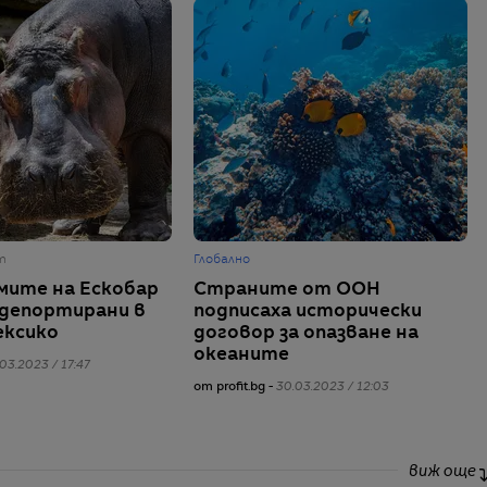
т
Глобално
ите на Ескобар
Страните от ООН
депортирани в
подписаха исторически
ексико
договор за опазване на
океаните
03.2023 / 17:47
от profit.bg -
30.03.2023 / 12:03
виж още