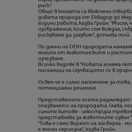
върху проблемите на дивата природа
риск."
Общо в книгата са включени творб
дивата природа от Еквадор до Инд
години работа, казва Грийн. "Мисля,
изображения, които съм виждал, събр
рискуваме да загубим.", допълва той.
По данни на ООН природата намаляв
милион от животинските и растите
изчезване.
Всички видове в "Новата голяма пе
посланици на случващото се в природ
Освен че е силно напомняне за това,
потенциални решения.
Представените есета разглеждат 
опазването на природата. Глава, п
сините китове - илюстрира тревож
представлява за животните извън "
"Това е само върхът на айсберга - 
е много сериозна", казва Грийн.