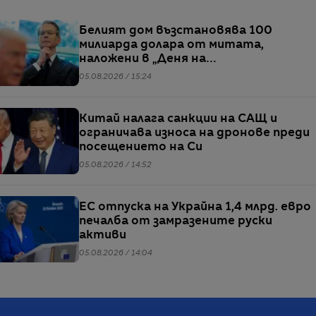
Белият дом възстановява 100
милиарда долара от митата,
наложени в „Деня на
освобождението“
05.08.2026 / 15:24
Китай налага санкции на САЩ и
ограничава износа на дронове преди
посещението на Си
05.08.2026 / 14:52
ЕС отпуска на Украйна 1,4 млрд. евро
печалба от замразените руски
активи
05.08.2026 / 14:04