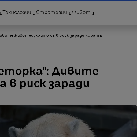
Технологии
Стратегии
Живот
Дивите животни, които са в риск заради хората
еторка": Дивите
а в риск заради