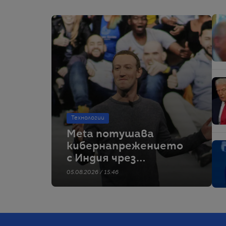
Технологии
Meta потушава
кибернапрежението
с Индия чрез
извинения
05.08.2026 / 15:46