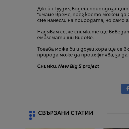
Джейн Гуудъл, водещ природозащитни
"имаме време, през което можем да
сме нанесли на природата, но само 
Надявам се, че снимките ще въведа
емблематични видове.
Тогава може би и други хора ще се 
природа може да процъфтява, за да 
Снимки:
New Big 5 project
СВЪРЗАНИ СТАТИИ