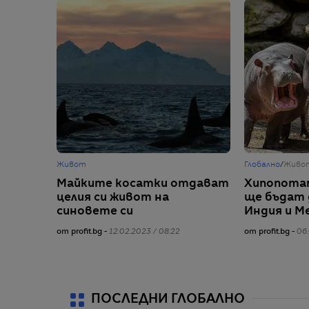
Живот
Глобално
/
Живо
Майките косатки отдават
Хипопотам
целия си живот на
ще бъдат 
синовете си
Индия и М
от profit.bg -
12.02.2023 / 08:22
от profit.bg -
06.
ПОСЛЕДНИ ГЛОБАЛНО