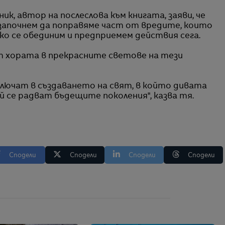
к, автор на послеслова към книгата, заяви, че
 започнем да поправяме част от вредите, които
ако се обединим и предприемем действия сега.
т хората в прекрасните светове на тези
включат в създаването на свят, в който дивата
й се радват бъдещите поколения", казва тя.
Сподели
Сподели
Сподели
Сподели