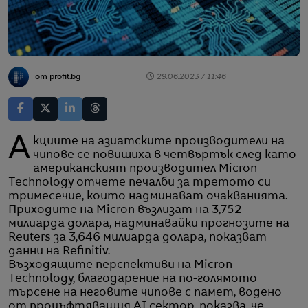
от profit.bg
29.06.2023 / 11:46
Акциите на азиатските производители на
чипове се повишиха в четвъртък след като
американският производител Micron
Technology отчете печалби за третото си
тримесечие, които надминават очакванията.
Приходите на Micron възлизат на 3,752
милиарда долара, надминавайки прогнозите на
Reuters за 3,646 милиарда долара, показват
данни на Refinitiv.
Възходящите перспективи на Micron
Technology, благодарение на по-голямото
търсене на неговите чипове с памет, водено
от процъфтяващия AI сектор, показва, че