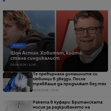
Живот
Шон Астин: Хобитът, който
стана синдикалист
09.08.2026 / 11:49
Те превърнаха домашните си
любимци в звезди. После
трябваше да продължат без тях
09.08.2026 / 10:34
Ракета в куфари: Британската
мисия за разкриването на