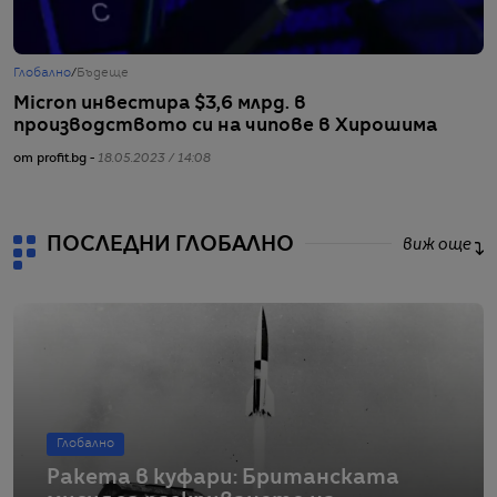
Глобално
/
Бъдеще
Г
Micron инвестира $3,6 млрд. в
I
производството си на чипове в Хирошима
П
от profit.bg -
18.05.2023 / 14:08
от
ПОСЛЕДНИ ГЛОБАЛНО
виж още
Глобално
Ракета в куфари: Британската