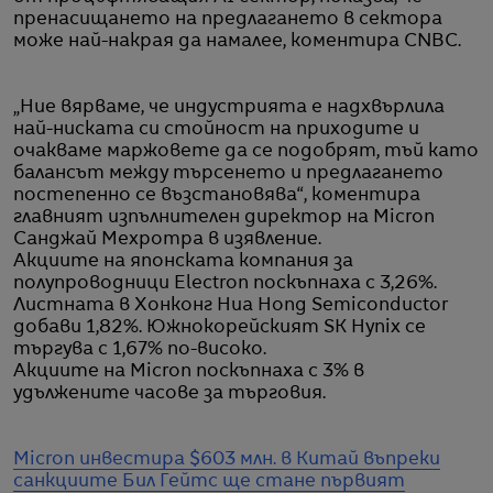
пренасищането на предлагането в сектора
може най-накрая да намалее, коментира CNBC.
„Ние вярваме, че индустрията е надхвърлила
най-ниската си стойност на приходите и
очакваме маржовете да се подобрят, тъй като
балансът между търсенето и предлагането
постепенно се възстановява“, коментира
главният изпълнителен директор на Micron
Санджай Мехротра в изявление.
Акциите на японската компания за
полупроводници Electron поскъпнаха с 3,26%.
Листната в Хонконг Hua Hong Semiconductor
добави 1,82%. Южнокорейският SK Hynix се
търгува с 1,67% по-високо.
Акциите на Micron поскъпнаха с 3% в
удължените часове за търговия.
Micron инвестира $603 млн. в Китай въпреки
санкциите
Бил Гейтс ще стане първият