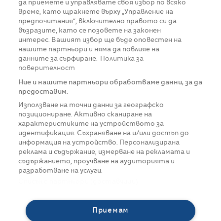
да приемете и управлявате своя избор по всяко
време, като щракнете върху „Управление на
предпочитания“, включително правото си да
възразите, като се позовете на законен
интерес. Вашият избор ще бъде оповестен на
нашите партньори и няма да повлияе на
данните за сърфиране.
Политика за
поверителност
Ние и нашите партньори обработваме данни, за да
предоставим:
Използване на точни данни за географско
позициониране. Активно сканиране на
характеристиките на устройството за
идентификация. Съхраняване на и/или достъп до
информация на устройство. Персонализирана
реклама и съдържание, измерване на рекламата и
съдържанието, проучване на аудиторията и
разработване на услуги.
Списък с партньори (доставчици)
Приемам