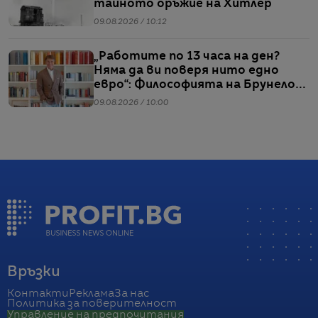
тайното оръжие на Хитлер
09.08.2026 / 10:12
„Работите по 13 часа на ден?
Няма да ви поверя нито едно
евро“: Философията на Брунело
Кучинели за бизнеса и живота
09.08.2026 / 10:00
Връзки
Контакти
Реклама
За нас
Политика за поверителност
Управление на предпочитания