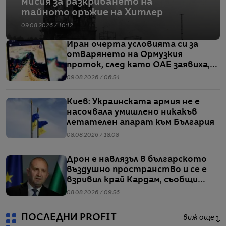
мисия за разкриването на
тайното оръжие на Хитлер
09.08.2026 / 10:12
Иран очерта условията си за
отварянето на Ормузкия
проток, след като ОАЕ заявиха,
че един от корабите им е бил
09.08.2026 / 06:54
обект на въздушен удар
Киев: Украинската армия не е
насочвала умишлено никакъв
летателен апарат към България
08.08.2026 / 18:08
Дрон е навлязъл в българското
въздушно пространство и се е
взривил край Кардам, съобщи
Радев
08.08.2026 / 09:56
ПОСЛЕДНИ PROFIT
виж още