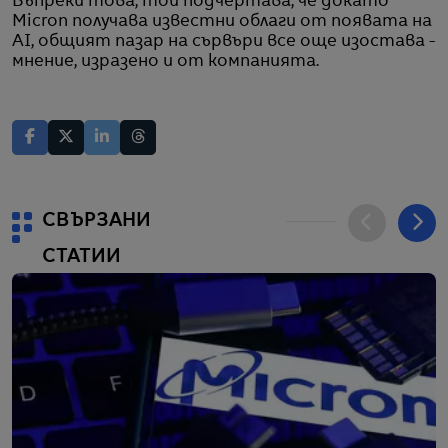
Въпреки това, той подчертава, че докато
Micron получава известни облаги от появата на
AI, общият пазар на сървъри все още изостава -
мнение, изразено и от компанията.
СВЪРЗАНИ
СТАТИИ