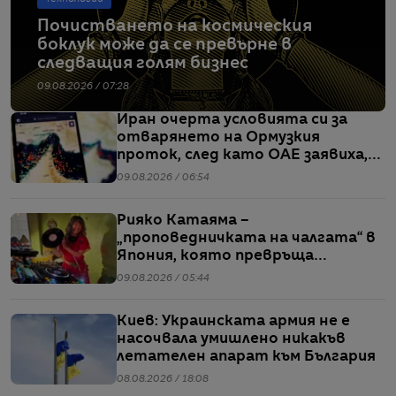
Почистването на космическия
боклук може да се превърне в
следващия голям бизнес
09.08.2026 / 07:28
Иран очерта условията си за
отварянето на Ормузкия
проток, след като ОАЕ заявиха,
че един от корабите им е бил
09.08.2026 / 06:54
обект на въздушен удар
Рияко Катаяма –
„проповедничката на чалгата“ в
Япония, която превръща
българския попфолк в клубна
09.08.2026 / 05:44
екзотика
Киев: Украинската армия не е
насочвала умишлено никакъв
летателен апарат към България
08.08.2026 / 18:08