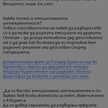
второто, пише Inc.com.
Какво точно е емоционалната
интелигентност?
Това е способността на човек да разбира себе
си и да може да разчита емоциите на другите.
Оттам – да усеща мотивите зад действията
им и да знае как би могъл да ги подтикне към
различно решение или действие според
ситуацията.
Документален филм за Ричард Брансън ще ви
вдъхнови и окрили да дерзаете
В четири
епизода бизнесменът ще разкаже своята
философия за живота и детайли от него
„Да си високо емоционално интелигентен е по-
важно във всеки житейски аспект, включително
и в бизнеса.
Да си добър слушател, да разбираш чуждите