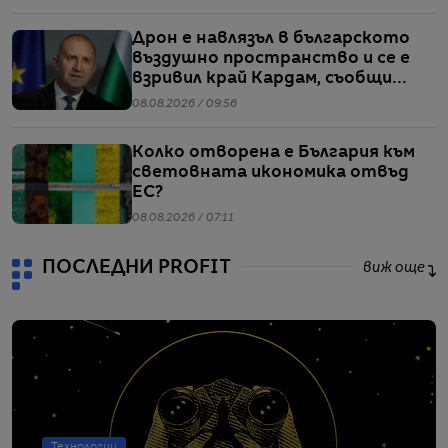
Дрон е навлязъл в българското
въздушно пространство и се е
взривил край Кардам, съобщи
Радев
08.08.2026 / 09:56
Колко отворена е България към
световната икономика отвъд
ЕС?
08.08.2026 / 07:11
ПОСЛЕДНИ PROFIT
виж още
Технологии