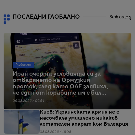
ПОСЛЕДНИ ГЛОБАЛНО
виж още
Глобално
Иран очерта условията си за
отварянето на Ормузкия
проток, след като ОАЕ заявиха,
че един от корабите им е бил
обект на въздушен удар
09.08.2026 / 06:54
Киев: Украинската армия не е
насочвала умишлено никакъв
летателен апарат към България
08.08.2026 / 18:08