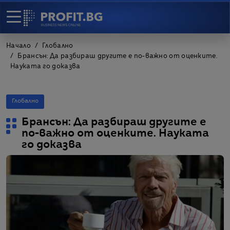
Начало
Глобално
Брансън: Да разбираш другите е по-важно от оценките.
Науката го доказва
Глобално
Брансън: Да разбираш другите е
по-важно от оценките. Науката
го доказва