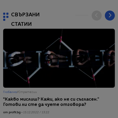
СВЪРЗАНИ
СТАТИИ
Глобално
/
Стратегии
Г
"Какво мислиш? Кажи, ако не си съгласен.“
5
Готови ли сте да чуете отговора?
р
от profit.bg -
15.12.2022 / 13:22
от