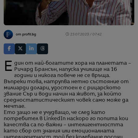
от profit.bg
23.07.2023 / 07:42
Един от най-богатите хора на планетата –
Ричард Брансън, напуска училище на 16
години и никога повече не се връща.
Въпреки това, натрупва нетно състояние от
милиарди долари, удостоен е с рицарското
звание Сър и води начин на живот, за който
средностатистическият човек само може да
мечтае.
Ето защо не е учудващо, че след като
потребител в LinkedIn наскоро го попита кои
качества са по-важни – интелигентността
като сбор от знания или емоционалната
интелигентност, той без колебание посочи