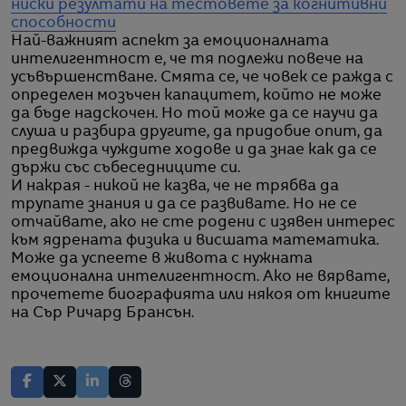
ниски резултати на тестовете за когнитивни
способности
Най-важният аспект за емоционалната
интелигентност е, че тя подлежи повече на
усъвършенстване. Смята се, че човек се ражда с
определен мозъчен капацитет, който не може
да бъде надскочен. Но той може да се научи да
слуша и разбира другите, да придобие опит, да
предвижда чуждите ходове и да знае как да се
държи със събеседниците си.
И накрая - никой не казва, че не трябва да
трупате знания и да се развивате. Но не се
отчайвате, ако не сте родени с изявен интерес
към ядрената физика и висшата математика.
Може да успеете в живота с нужната
емоционална интелигентност. Ако не вярвате,
прочетете биографията или някоя от книгите
на Сър Ричард Брансън.