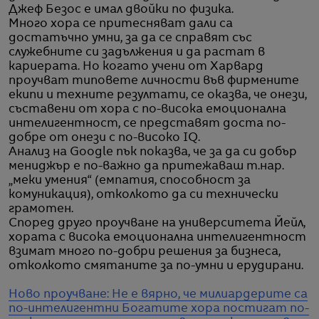
Джеф Безос е имал двойки по физика.
Много хора се притесняват дали са
достатъчно умни, за да се справят със
служебните си задължения и да растат в
кариерата. Но когато учени от Харвард
проучват типовете личности във фирмените
екипи и техните резултати, се оказва, че онези,
съставени от хора с по-висока емоционална
интелигентност, се представят доста по-
добре от онези с по-високо IQ.
Анализ на Google пък показва, че за да си добър
мениджър е по-важно да притежаваш т.нар.
„меки умения“ (емпатия, способност за
комуникация), отколкото да си технически
грамотен.
Според друго проучване на университета Йейл,
хората с висока емоционална интелигентност
взимат много по-добри решения за бизнеса,
отколкото смятаните за по-умни и ерудирани.
Ново проучване: Не е вярно, че милиардерите са
по-интелигентни
Богатите хора постигат по-