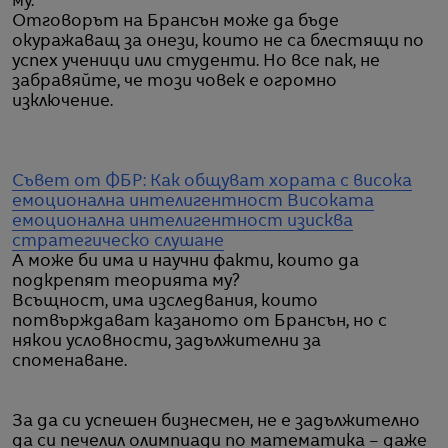
му.
Отговорът на Брансън може да бъде
окуражаващ за онези, които не са блестящи по
успех ученици или студенти. Но все пак, не
забравяйте, че този човек е огромно
изключение.
Съвет от ФБР: Как общуват хората с висока
емоционална интелигентност
Високата
емоционална интелигентност изисква
стратегическо слушане
А може би има и научни факти, които да
подкрепят теорията му?
Всъщност, има изследвания, които
потвърждават казаното от Брансън, но с
някои условности, задължителни за
споменаване.
За да си успешен бизнесмен, не е задължително
да си печелил олимпиади по математика – даже