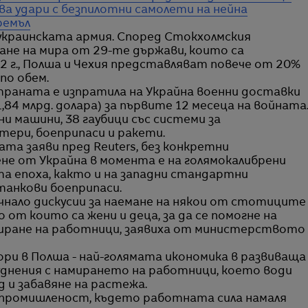
ва удари с безпилотни самолети на нейна
ремъл
 украинската армия. Според Стокхолмския
не на мира от 29-те държави, които са
2 г., Полша и Чехия представляват повече от 20%
по обем.
траната е изпратила на Украйна военни доставки
,84 млрд. долара) за първите 12 месеца на войната
ни машини, 38 гаубици със системи за
ери, боеприпаси и ракети.
а заяви пред Reuters, без конкретни
не от Украйна в момента е на голямокалибрени
а епоха, както и на западни стандартни
танкови боеприпаси.
нало дискусии за наемане на някои от стотиците
 от които са жени и деца, за да се помогне на
миране на работници, заявиха от министерството
ори в Полша - най-голямата икономика в развиваща
уднения с намирането на работници, което води
д и забавяне на растежа.
 промишленост, където работната сила намаля