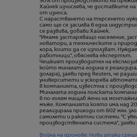
90% от производството на оръжия 
Хайнек изчислява, че доставките на
от износа.
С нарастването на търсенето нужд
само ще се засилва в една индустри
се развива, добави Хайнек.
"Имаме застаряващо население, за
новатори, а техническите и приро
хора, които да се използват. Нужда
работници.", обяснява експертът.
Чешкият производител на експлозив
който миналата година е реализирал 
долара), заяви пред Reuters, че ра
университети и ускорява автомати
в компанията, известна с производ
Миналата година полската компания
в по-голям мащаб жени на монтажни
мъже. Компанията която има над 20
реализирала приходи от 602 млн. зл
самолети и ракетни системи. "С ув
производствената система", заяви 
Война на дронове: Нови атаки срещ