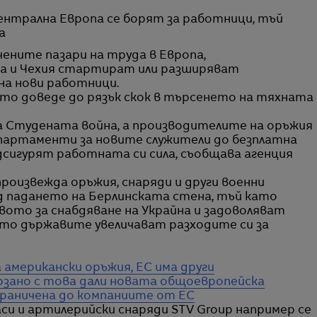
а
чените пазари на труда в Европа,
а и Чехия стартират или разширяват
на нови работници.
ято доведе до рязък скок в търсенето на тяхната
 на Студената война, а производителите на оръжия
апартаменти за новите служители до безплатна
одсигурят работната си сила, съобщава агенция
оизвежда оръжия, снаряди и други военни
д падането на Берлинската стена, тъй като
ото за снабдяване на Украйна и задоволяват
то държавите увеличават разходите си за
а американски оръжия, ЕС има други
рзано с това дали новата общоевропейска
раничена до компаниите от ЕС
и и артилерийски снаряди STV Group например се