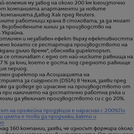
най-големия му завод на около 200 км югоизточно
 от компанията апартаменти за новите
компанията Давид Хак пред Reuters.
ните работници храна в столовата, за да могат
о възобновените линии за производство на
 Украйна.
а отличен и незабавен ефект върху ефективността
бено когато се рестартира производството на
ждани дълго време", обяснява директорът.
а се отличават с едно от най-ниските равнища на
,7 % за юни, което е доста под средното равнище
щия период.
елен директор на Асоциацията на
рията за сигурност (DSIA) в Чехия, заяви пред
може да доведе до изнасяне на производството от
а при наличието на достатъчно работна ръка и
огли да увеличат производството си с до 20%.
т на оръжейна продукция е нараснал с 200%
По
и целта е това да продължи, както и
то
ад 160 компании, заяви, че износът формира около