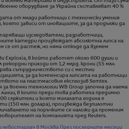
и военни материали в индустрията. От тази сума
 военно оборудване за Украйна съставляват 40 %
ата от млади работници с технически умения
я, която зависи от иновациите, за да продължи да
старяващи изследователи, разработчици,
дните катедри произвеждат абсолютна липса на
ем се от растеж, но няма откъде да вземем
и Explosia, в който работят около 600 души и
рекордни приходи от 1,2 млрд. крони (55 млн.
зширява сътрудничеството си с местни
зацията, за да компенсира липсата на работници
ството на пластмасовия експлозив Semtex.
 за военни технологии WB Group започна да наема
 линии, в които преди това работеха предимно
00 служители и която миналата година е
оти (150 млн. долара), произвежда безпилотни
еличаването на поръчките се наложи да променим
говорителят на компанията пред Reuters.
у небостъргач в Москва
През последните месеци