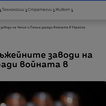
Технологии
Стратегии
Живот
 заводи на Чехия и Полша заради войната в Украйна
оръжейните заводи на
ради войната в