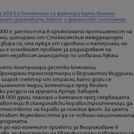
 2023 г.
Отчетени са фактори като военно
олагат държавите, както и финансово състояние,
2000 г. заетостта в оръжейната промишленост на
данни, цитирани от Стокхолмския международен
збира се, има нужда от суровини и материали, но
и е основният проблем за разширяване на
ят независим анализатор по отбрана Лукаш
която контролира десетки компании,
 бронирани транспортьори и безпилотни въздушни
в широк спектър от отрасли, като дори се
оциалните медии, коментира пред Reuters
и ресурси на групата Артур Заборек.
8 000 души, планира и кампания през следващата
 работещи в скандинавски корабостроителници, да
ителството на кораби за полския флот. За целта
ертават възможността да се повиши националнат
 родината.
 до най-големите проекти за въоръжаване в
ава, че търсенето на квалифицирани работници с