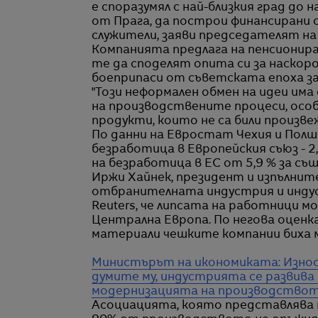
е споразумял с най-близкия град до 
от Прага, да построи финансирани
служители, заяви председателят на 
Компанията предлага на пенсионира
те да споделят опита си за наскор
боеприпаси от съветската епоха за
"Този неформален обмен на идеи им
на производствените процеси, осо
продукти, които не са били произве
По данни на Евростат Чехия и Полш
безработица в Европейския съюз - 2
на безработица в ЕС от 5,9 % за съ
Иржи Хайнек, президент и изпълнит
отбранителната индустрия и индуст
Reuters, че липсата на работници 
Централна Европа. По негова оценк
материали чешките компании биха м
Министърът на икономиката: Износъ
думите му, индустрията се развива 
модернизацията на производство
Асоциацията, която представлява н