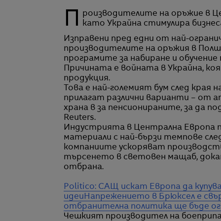
Производителите на оръжие в Централна Европа се борят за работници, тъй
като Украйна стимулира бизнес
Изправени пред едни от най-ограни
производителите на оръжия в Полш
програмите за набиране и обучение 
Причината е войната в Украйна, ко
продукция.
Това е най-големият бум след края
прилагат различни варианти – от 
храна в за пенсионираните, за да п
Reuters.
Индустрията в Централна Европа пр
материали с най-бързи темпове сле
компаниите ускоряват производств
търсенето в световен мащаб, дока
отбрана.
Politico: САЩ искат Европа да купув
идеи
Напрежението в Брюксел е свъ
отбранителна политика ще бъде ог
Чешкият производител на боеприпас