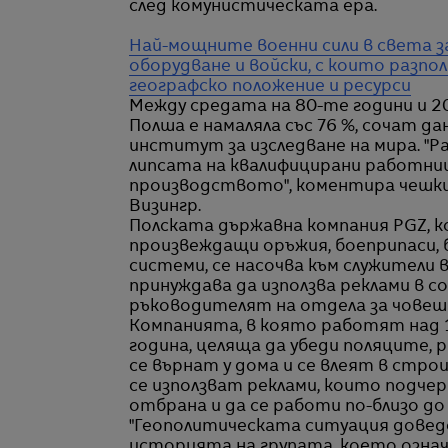
след комунистическата ера.
Най-мощните военни сили в света за
оборудване и войски, с които разп
географско положение и ресурси
Между средата на 80-те години и 
Полша е намаляла със 76 %, сочат 
институт за изследване на мира. "Ра
липсата на квалифицирани работниц
производството", коментира чешки
Визингр.
Полската държавна компания PGZ, 
произвеждащи оръжия, боеприпаси,
системи, се насочва към служители 
принуждава да използва реклами в с
ръководителят на отдела за човешк
Компанията, в която работят над 1
година, целяща да убеди поляците,
се върнат у дома и се влеят в стро
се използват реклами, които подч
отбрана и да се работи по-близо до
"Геополитическата ситуация доведе
историята на групата, което означ