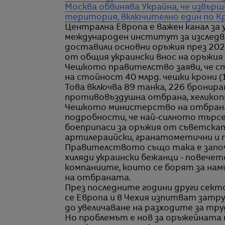
Москва обвинява Украйна, че извърш
територия, включително един по К
Централна Европа e важен канал за
международен институт за изследва
доставили основни оръжия през 202
от общия украински внос на оръжия 
Чешкото правителство заяви, че с
на стойност 40 млрд. чешки крони (1
Това включва 89 танка, 226 бронира
противовъздушна отбрана, хеликопт
Чешкото министерство на отбранат
подробности, че най-силното търсе
боеприпаси за оръжия от съветскат
артилераийски, гранатометични и 
Правителството също така е започ
хиляди украински бежанци - повечето
компаниите, които се борят за на
на отбраната.
През последните години други сект
се Европа и в Чехия изпитват затр
до увеличаване на разходите за тру
Но проблемът е нов за оръжейната