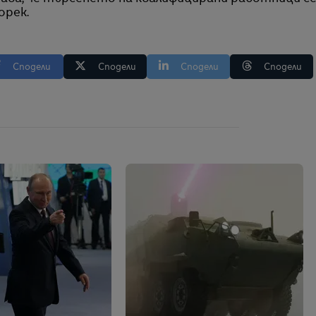
орек.
Сподели
Сподели
Сподели
Сподели