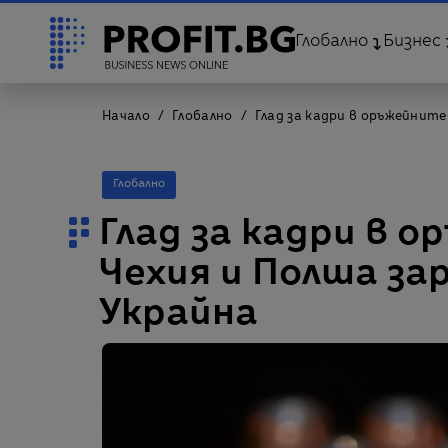
Глобално
Бизнес
Начало
Глобално
Глад за кадри в оръжейните
Глобално
Глад за кадри в 
Чехия и Полша за
Украйна