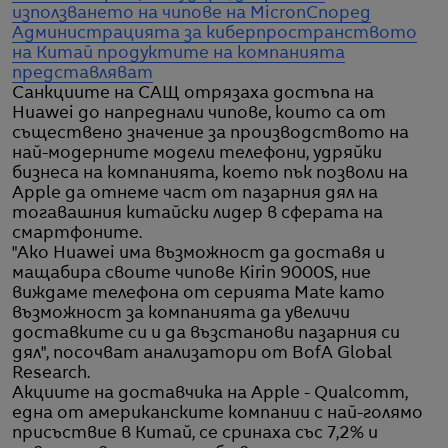
използването на чипове на Micron
Според
Администрацията за киберпространството
на Китай продуктите на компанията
представляват
Санкциите на САЩ отрязаха достъпа на
Huawei до напреднали чипове, които са от
съществено значение за производството на
най-модерните модели телефони, удряйки
бизнеса на компанията, което пък позволи на
Apple да отнеме част от пазарния дял на
тогавашния китайски лидер в сферата на
смартфоните.
"Ако Huawei има възможност да доставя и
мащабира своите чипове Kirin 9000S, ние
виждаме телефона от серията Mate като
възможност за компанията да увеличи
доставките си и да възстанови пазарния си
дял", посочват анализатори от BofA Global
Research.
Акциите на доставчика на Apple - Qualcomm,
една от американските компании с най-голямо
присъствие в Китай, се сринаха със 7,2% и