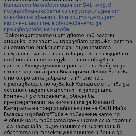
Китай готви инвестиция от $41 млрд. в
полупроводниковата си индустрия
Една от
основните области, към които ще бъдат
насочени парите, е оборудването за
производство на чипове
“Законодателите и от двете най-големи
американски партии изразяват загрижеността
си относно рисковете за националната
сигурност, за които се твърди, че се създават
от китайските продукти, като оказват
натиск върху администрацията на Байдън да
стане още по-агресивна спрямо Пекин. Затова
и по-широката забрана на iPhone не е
изненадваща и показва как Китай се опитва да
ограничи пазарния достъп на западната
компания до страната”, обяснява
председателят на комисията за Китай в
Камарата на представителите на САЩ Майк
Галахър и добавя: "Това е поведение като по
учебник на Китайската комунистическа партия
- да насърчава националните си шампиони в
областта на телекомуникациите и бавно да