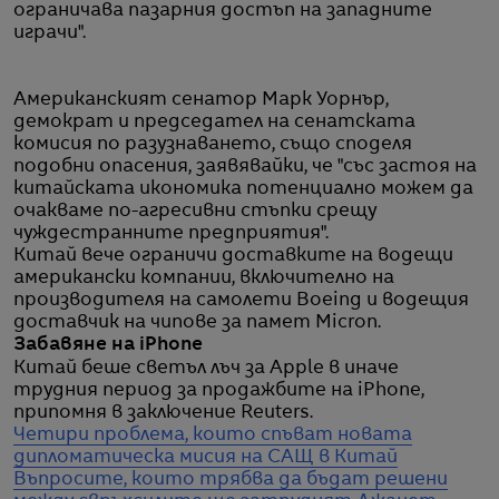
ограничава пазарния достъп на западните
играчи".
Американският сенатор Марк Уорнър,
демократ и председател на сенатската
комисия по разузнаването, също споделя
подобни опасения, заявявайки, че "със застоя на
китайската икономика потенциално можем да
очакваме по-агресивни стъпки срещу
чуждестранните предприятия".
Китай вече ограничи доставките на водещи
американски компании, включително на
производителя на самолети Boeing и водещия
доставчик на чипове за памет Micron.
Забавяне на iPhone
Китай беше светъл лъч за Apple в иначе
трудния период за продажбите на iPhone,
припомня в заключение Reuters.
Четири проблема, които спъват новата
дипломатическа мисия на САЩ в Китай
Въпросите, които трябва да бъдат решени