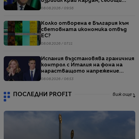
взривил край Кардам, съобщи
Радев
08.08.2026 / 09:56
Колко отворена е България към
световната икономика отвъд
ЕС?
08.08.2026 / 07:11
Испания възстановява граничния
контрол с Италия на фона на
нарастващото напрежение
заради мигрантите
08.08.2026 / 06:53
ПОСЛЕДНИ PROFIT
виж още