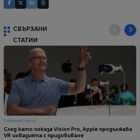
СВЪРЗАНИ
СТАТИИ
Глобално
/
Бъдеще
Г
След като показа Vision Pro, Apple продължава
G
VR инвазията с придобиване
з