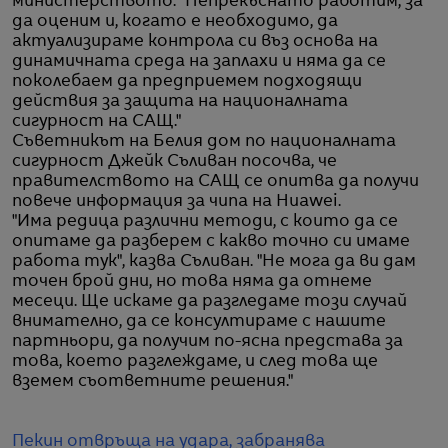
министерството. "Непрекъснато работим, за
да оценим и, когато е необходимо, да
актуализираме контрола си въз основа на
динамичната среда на заплахи и няма да се
поколебаем да предприемем подходящи
действия за защита на националната
сигурност на САЩ."
Съветникът на Белия дом по националната
сигурност Джейк Съливан посочва, че
правителството на САЩ се опитва да получи
повече информация за чипа на Huawei.
"Има редица различни методи, с които да се
опитаме да разберем с какво точно си имаме
работа тук", казва Съливан. "Не мога да ви дам
точен брой дни, но това няма да отнеме
месеци. Ще искаме да разгледаме този случай
внимателно, да се консултираме с нашите
партньори, да получим по-ясна представа за
това, което разглеждаме, и след това ще
вземем съответните решения."
Пекин отвръща на удара, забранява