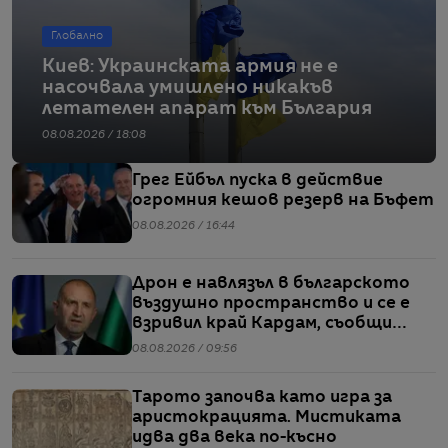
Глобално
Киев: Украинската армия не е
насочвала умишлено никакъв
летателен апарат към България
08.08.2026 / 18:08
Грег Ейбъл пуска в действие
огромния кешов резерв на Бъфет
08.08.2026 / 16:44
Дрон е навлязъл в българското
въздушно пространство и се е
взривил край Кардам, съобщи
Радев
08.08.2026 / 09:56
Тарото започва като игра за
аристокрацията. Мистиката
идва два века по-късно