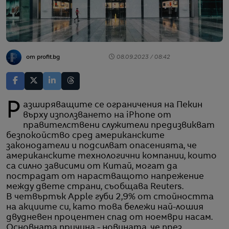
от profit.bg
08.09.2023 / 08:42
Разширяващите се ограничения на Пекин
върху използването на iPhone от
правителствени служители предизвикват
безпокойство сред американските
законодатели и подсилват опасенията, че
американските технологични компании, които
са силно зависими от Китай, могат да
пострадат от нарастващото напрежение
между двете страни, съобщава Reuters.
В четвъртък Apple губи 2,9% от стойността
на акциите си, като това бележи най-лошия
двудневен процентен спад от ноември насам.
Основната причина - новината, че през