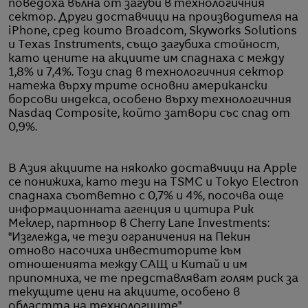
поведоха вълна от загуби в технологичния
сектор. Други доставчици на производителя на
iPhone, сред които Broadcom, Skyworks Solutions
и Texas Instruments, също загубиха стойност,
като цените на акциите им спаднаха с между
1,8% и 7,4%. Този спад в технологичния сектор
натежа върху трите основни американски
борсови индекса, особено върху технологичния
Nasdaq Composite, който затвори със спад от
0,9%.
В Азия акциите на няколко доставчици на Apple
се понижиха, като тези на TSMC и Tokyo Electron
спаднаха съответно с 0,7% и 4%, посочва още
информационната агенция и цитира Рик
Меклер, партньор в Cherry Lane Investments:
"Изглежда, че тези ограничения на Пекин
отново насочиха инвеститорите към
отношенията между САЩ и Китай и им
припомниха, че те представляват голям риск за
текущите цени на акциите, особено в
областта на технологиите".