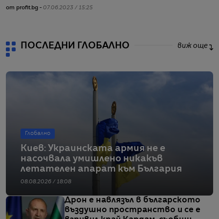
от profit.bg -
07.06.2023 / 15:25
от
ПОСЛЕДНИ ГЛОБАЛНО
виж още
Глобално
Киев: Украинската армия не е
насочвала умишлено никакъв
летателен апарат към България
08.08.2026 / 18:08
Дрон е навлязъл в българското
въздушно пространство и се е