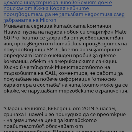
цялата индустрия за чипове
Белият дом е
поискал от Южна Корея нейните
производители да не запълват недостига след
забраната на Micron
Миналата седмица китайската компания
Huawei пусна на пазара новия си смартфон Mate
60 Pro, който се захранва от усъвършенстван
чип, произведен от китайския производител на
полупроводници SMIC, което анализаторите
определят като очевиден пробив за двете
компании, обект на американските санкции.
Късно в четвъртък Министерството на
търговията на САЩ коментира, че работи за
получаване на повече информация "относно
характера и състава" на чипа, които може да се
окаже, че нарушават търговските ограничения.
"Ограниченията, въведени от 2019 г. насам,
сринаха Huawei и го принудиха да се преоткрие
- на значителна цена за китайското
правителство", обясняват от