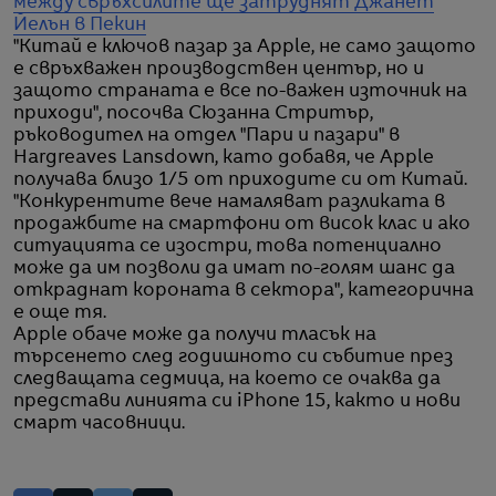
между свръхсилите ще затруднят Джанет
Йелън в Пекин
"Китай е ключов пазар за Apple, не само защото
е свръхважен производствен център, но и
защото страната е все по-важен източник на
приходи", посочва Сюзанна Стритър,
ръководител на отдел "Пари и пазари" в
Hargreaves Lansdown, като добавя, че Apple
получава близо 1/5 от приходите си от Китай.
"Конкурентите вече намаляват разликата в
продажбите на смартфони от висок клас и ако
ситуацията се изостри, това потенциално
може да им позволи да имат по-голям шанс да
откраднат короната в сектора", категорична
е още тя.
Apple обаче може да получи тласък на
търсенето след годишното си събитие през
следващата седмица, на което се очаква да
представи линията си iPhone 15, както и нови
смарт часовници.