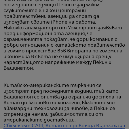
последните седмици Пекин е задължил
служителите в някои централни
правителствени агенции да спрат да
използват своите iPhone на работа.
Няколко анализатори от Уолстрийт заявяват
пред информационната агенция, че
ограниченията показват, че дори компания с
добри отношения с китайското правителство
и голямо присъствие във втората по големина
икономика в света не е имунизирана срещу
нарастващото напрежение между Пекин и
Вашингтон.
Китайско-американските търкания се
изострят през последните години, тъй като
Вашингтон се опитва да ограничи достъпа на
Китай до ключови технологии, включително
авангардни технологии за чипове, а Пекин се
стреми да намали зависимостта си от
американските доставчици.
Сблъсъкът САЩ-Китай се превръща в заплаха за