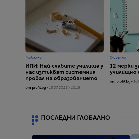
Глобално
Глобално
ИПИ: Най-слабите училища у
12 мерки з
нас изтъкват системния
училищно 
провал на образованието
от profit.bg -
16.
от profit.bg -
15.07.2023 / 10:16
ПОСЛЕДНИ ГЛОБАЛНО