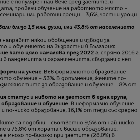
ние е популярен най-вече сред заетите, и
цата, провели обучение на работното място –
, семинари или работни срещи – 3,6%, частни уроци
ли близо 1,5 млн. души, или 43,8% от населението
 направят някои обобщения и изводи за
о и обучението на възрастни в България:
ние като цяло
намалява през 2022 г.
спрямо 2016 г.
и в пандемията и ограниченията, свързани с нея
форми на учене
. Във формалното образование
ото обучение – 53%. В допълнение, жените по-
ъзможностите за образование и обучение – 8% от
ия статус и нивото на заетост в една група,
 образование и обучение.
В неформално обучение
и по-ниско образование, 16,1% от тези със средно
ките са подобни – съответно 9,5% от най-ниско
е и 75,8% от хората с висше образование.
 е много по-високо при заетите (28,0%) в