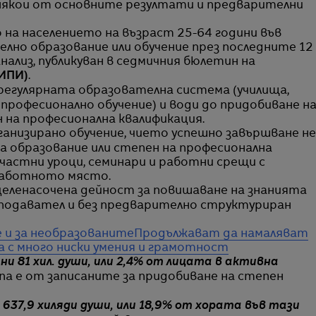
 някои от основните резултати и предварителни
на населението на възраст 25-64 години във
лно образование или обучение през последните 12
нализ, публикуван в седмичния бюлетин на
(ИПИ)
.
регулярната образователна система (училища,
професионално обучение) и води до придобиване н
 на професионална квалификация.
ганизирано обучение, чието успешно завършване не
а образование или степен на професионална
 частни уроци, семинари и работни срещи с
 работното място.
целенасочена дейност за повишаване на знанията
еподавател и без предварително структуриран
е и за необразованите
Продължават да намаляват
 с много ниски умения и грамотност
и 81 хил. души, или 2,4% от лицата в активна
па е от записаните за придобиване на степен
637,9 хиляди души, или 18,9% от хората във тази