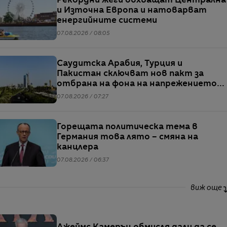
Рекордни жеги обхващат Централна
и Източна Европа и натоварват
енергийните системи
07.08.2026 / 08:05
Саудитска Арабия, Турция и
Пакистан сключват нов пакт за
отбрана на фона на напрежението
между САЩ и Иран
07.08.2026 / 07:27
Горещата политическа тема в
Германия това лято – смяна на
канцлера
07.08.2026 / 06:37
виж още