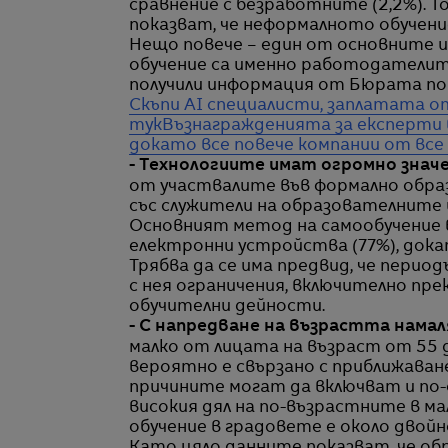
сравнение с безработните (2,2%). 
показват, че неформалното обучен
Нещо повече – един от основните 
обучение са именно работодателит
получили информация от Бюрата по
Скъпи AI специалисти, заплатата о
тук
Възнагражденията за експерти 
докато все повече компании от все
- Технологиите имат огромно значе
от участвалите във формално образ
със служители на образователните
Основният метод на самообучение 
електронни устройства (77%), дока
Трябва да се има предвид, че перио
с нея ограничения, включително пр
обучителни дейности.
- С напредване на възрастта намал
малко от лицата на възраст от 55 д
вероятно е свързано с приближаване
причините могат да включват и по-
високия дял на по-възрастните в м
обучение в градовете е около двойн