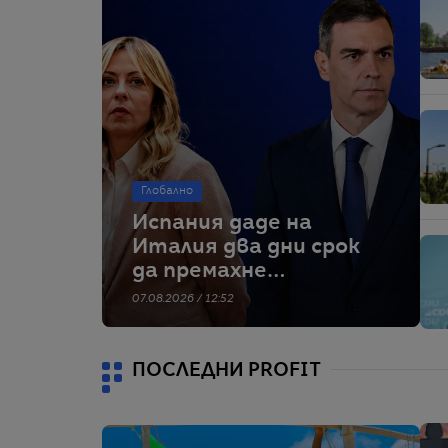
Глобално
Испания даде на
Италия два дни срок
да премахне
граничните
07.08.2026 / 12:52
проверки – тя
отказва
ПОСЛЕДНИ PROFIT