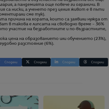
разованието и обучението на възрастни все още
гария, а пандемията още повече ги ограничи. В
я са ниски, а ученето през целия живот е в пъти
оментирали сме тук).
ната причина на хората, които са заявили нужда от
тват в такова е липсата на свободно време – 36%
ото участие на безработните и по-възрастните,
ока цена на образованието или обучението (23%),
неудобно разстояние (6%).
Сподели
Сподели
Сподели
Сподели