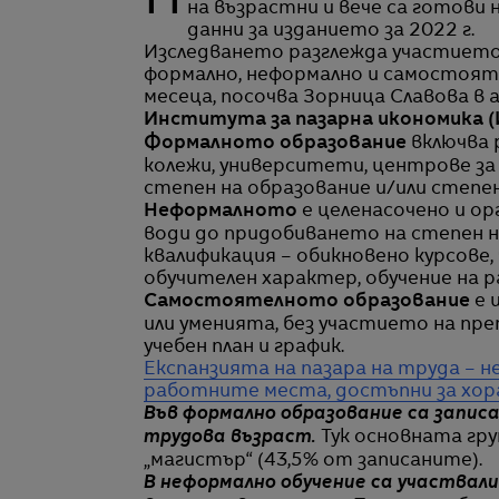
На всеки четири години НСИ провежда изследване за образованието и обучението
на възрастни и вече са готови
данни за изданието за 2022 г.
Изследването разглежда участието 
формално, неформално и самостояте
месеца, посочва Зорница Славова в а
Института за пазарна икономика 
Формалното образование
включва 
колежи, университети, центрове за 
степен на образование и/или степен
Неформалното
е целенасочено и ор
води до придобиването на степен н
квалификация – обикновено курсове,
обучителен характер, обучение на
Самостоятелното образование
е 
или уменията, без участието на пр
учебен план и график.
Експанзията на пазара на труда – н
работните места, достъпни за хора
Във формално образование са записан
трудова възраст.
Тук основната гру
„магистър“ (43,5% от записаните).
В неформално обучение са участвали 