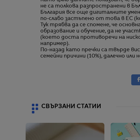
Като цяло данните показват, че об
не са толкова разпространени в Бъл
България все още дигиталните умени
по-слабо застъпено от това в ЕС (к
Тук трябва да се спомене, че основ
образование и обучение, да не учас
(което доста противоречи на ниск
например).
По-назад като пречки са твърде вис
семейни причини (10%), далечно или 
СВЪРЗАНИ СТАТИИ