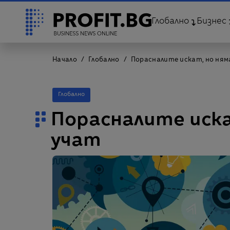
Глобално
Бизнес
Начало
Глобално
Порасналите искат, но ням
Глобално
Порасналите иска
учат