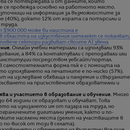
Това се потвърждава и от данните, които
ие се провежда основно на работното място.
източници на информация за възможностите за
е (40%), докато 12% от хората са потърсили и
 труда.
т $900 000 може би наистина е
в областта на изкуствения интелект се покачват,
 повече сектори развиват своите AI звена
ние.
Онлайн учебни материали са използвали 93%
ование, а 84% са контактували с преподавали или
 институции посредством уебсайт/портал.
в самостоятелната форма пък е с помощта на
то използването на печатните е по-ниско (57%).
дът на изследване обхваща и пандемия и свързаните
екъсването на присъствените образователни и
ява и участието в образование и обучение.
Много
о 64 години се образоват и обучават. Това
то на излизането им от пазара на труда, но
ограничените дигитални умения, както и по-
алките населени места (делът на участващите в
о по-висок от този в селата).