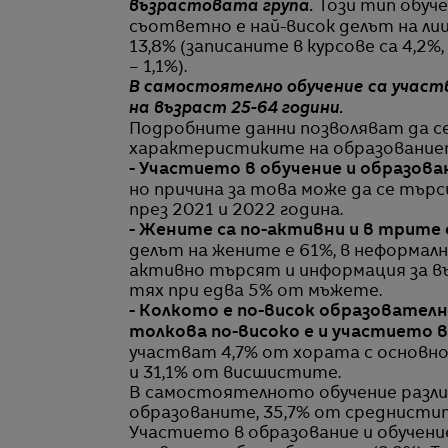
възрастовата група.
Този тип обуче
съответно е най-висок делът на ли
13,8% (записаните в курсове са 4,2%
– 1,1%).
В самостоятелно обучение са участва
на възраст 25-64 години.
Подробните данни позволяват да се
характеристиките на образованиет
- Участието в обучение и образова
но причина за това може да се търс
през 2021 и 2022 година.
- Жените са по-активни и в трите 
делът на жените е 61%, в неформалн
активно търсят и информация за в
тях при едва 5% от мъжете.
- Колкото е по-висок образователн
толкова по-високо е и участието в
участват 4,7% от хората с основно 
и 31,1% от висшистите.
В самостоятелното обучение разли
образованите, 35,7% от среднистит
Участието в образование и обучение