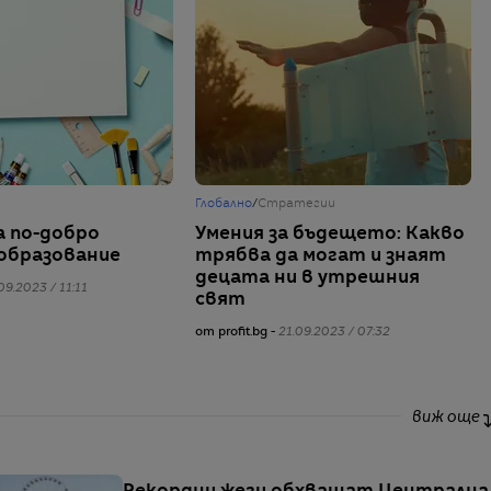
Глобално
/
Стратегии
а по-добро
Умения за бъдещето: Какво
образование
трябва да могат и знаят
децата ни в утрешния
09.2023 / 11:11
свят
от profit.bg -
21.09.2023 / 07:32
виж още