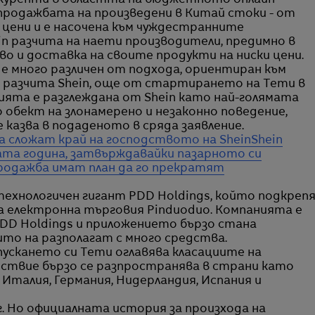
нкуренти в областта на бюджетното онлайн
 продажбата на произведени в Китай стоки - от
и цени и е насочена към чуждестранните
in разчита на наети производители, предимно в
во и доставка на своите продукти на ниски цени.
 е много различен от подхода, ориентиран към
 разчита Shein, още от стартирането на Temu в
ията е разглеждана от Shein като най-голямата
о обект на злонамерено и незаконно поведение,
е казва в подаденото в сряда заявление.
 сложат край на господството на Shein
Shein
ата година, затвърждавайки пазарното си
родажба имат план да го прекратят
ехнологичен гигант PDD Holdings, който подкреп
а електронна търговия Pinduoduo. Компанията е
DD Holdings и приложението бързо стана
то на разполагат с много средства.
пускането си Temu оглавява класациите на
дствие бързо се разпространява в страни като
 Италия, Германия, Нидерландия, Испания и
 г. Но официалната история за произхода на