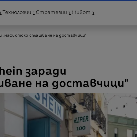
Технологии
Стратегии
Живот
ди „мафиотско сплашване на доставчици"
hein заради
шване на доставчици"