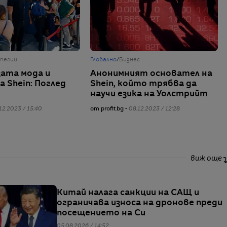
тегии
Глобално
/
Бизнес
ата мода и
Анонимният основател на
 Shein: Поглед
Shein, който трябва да
научи езика на Уолстрийт
12.2023 / 15:40
от profit.bg -
08.12.2023 / 12:28
виж още
Китай налага санкции на САЩ и
ограничава износа на дронове преди
посещението на Си
05.08.2026 / 14:52