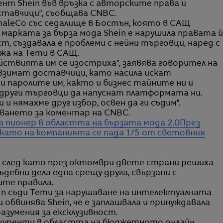
ент Shein във връзка с авторските права и
тавчици", съобщава CNBC.
aleCo със седалище в Бостън, която в САЩ
марката за бърза мода Shein е нарушила правата ѝ
, създавала е проблеми с нейни търговци, наред с
жа на Temu в САЩ.
йствията им се изостриха", заявява говорител на
и взимат доставчици, като насила искат
 паролите им, както и бизнес тайните ни и
други търговци да напуснат платформата ни.
 нямахме друг избор, освен да ги съдим".
тването за коментар на CNBC.
на пионер в областта на бързата мода 2.0
През
M, като на компанията се пада 1/5 от световния
и, след като през октомври двете страни решиха
ебни дела една срещу друга, свързани с
те правила.
in съди Temu за нарушаване на интелектуалната
обвинява Shein, че е заплашвала и принуждавала
зумения за ексклузивност.