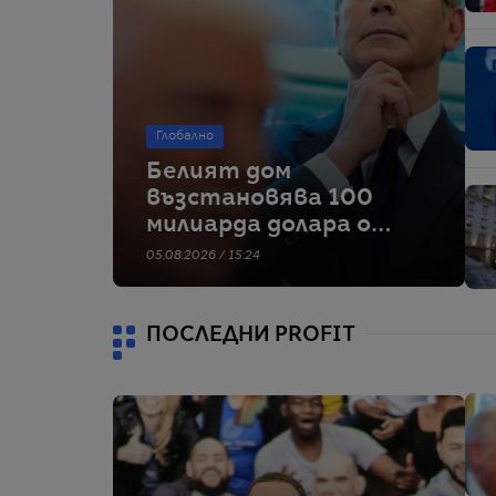
Глобално
Белият дом
възстановява 100
милиарда долара от
митата, наложени в
05.08.2026 / 15:24
„Деня на
освобождението“
ПОСЛЕДНИ PROFIT