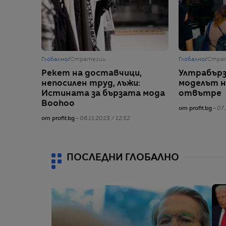
Глобално
/
Стратегии
Глобално
/
Стра
Рекет на доставчици,
Ултрабърз
непосилен труд, лъжи:
моделът на
Истината за бързата мода
отвътре
Boohoo
от profit.bg -
07.
от profit.bg -
06.11.2023 / 12:52
ПОСЛЕДНИ ГЛОБАЛНО