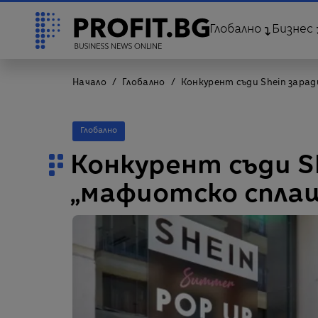
Глобално
Бизнес
Начало
Глобално
Конкурент съди Shein зара
Глобално
Конкурент съди S
„мафиотско спла