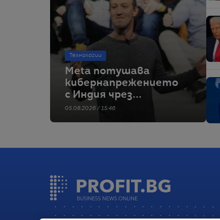
Технологии
Meta потушава
кибернапрежението
с Индия чрез
извинения
05.08.2026 / 15:46