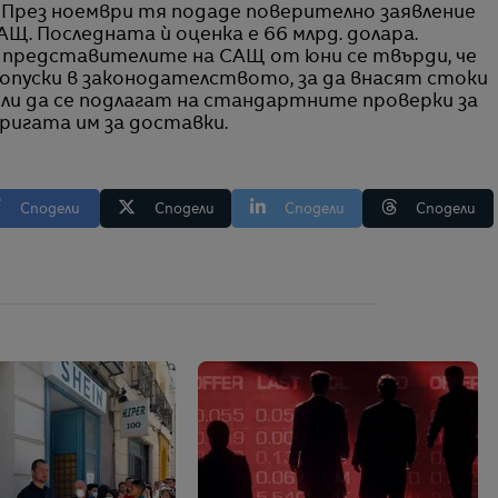
. През ноември тя подаде поверително заявление
АЩ. Последната ѝ оценка е 66 млрд. долара.
а представителите на САЩ от юни се твърди, че
пропуски в законодателството, за да внасят стоки
или да се подлагат на стандартните проверки за
ригата им за доставки.
Сподели
Сподели
Сподели
Сподели