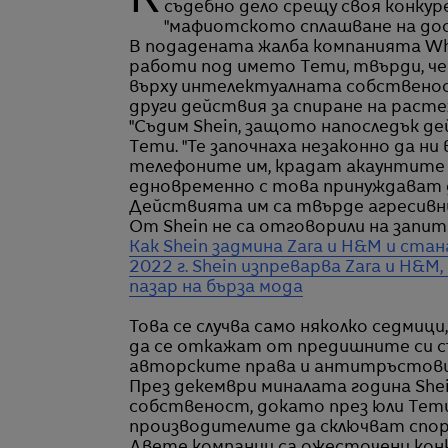
Китайският онлайн търговец на евтини стоки на дребно Temu е започнал ново
съдебно дело срещу своя конкур
"мафиотското сплашване на дос
В подадената жалба компанията Wh
работи под името Temu, твърди, че 
върху интелектуалната собственост
други действия за спиране на расте
"Съдим Shein, защото напоследък де
Temu. "Те започнаха незаконно да н
телефоните им, крадат акаунтите и
едновременно с това принуждават 
Действията им са твърде агресивни и
От Shein не са отговорили на запи
Как Shein задмина Zara и H&M и ста
2022 г. Shein изпреварва Zara и H&
пазар на бърза мода
Това се случва само няколко седмиц
да се откажат от предишните си съд
авторските права и антитръстови
През декември миналата година She
собственост, докато през юли Temu 
производителите да сключват спора