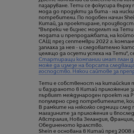
Двете компании са ожесточени ко
пазаруване. Temu се фокусира върху
мода до продукти за бита - на ниск
потребители. По подобен начин She
Китай, за проектиране, производст
"Въпреки че бизнес моделът на Temu
модата и препродажбата, на който
САЩ през септември 2022 г. компан
заплаха за нея - и следователно кат
целящо да осуети успеха на Temu", с
Стартиращи компании имат план да
може да излезе на борсата следващ
господство. Някои сайтове за преп
Temu е собственост на китайския т
и базираното в Китай приложение з
първият международен проект на P
популярно сред потребителите, кои
В рамките на няколко седмици след 
магазините за приложения и впосле
Австралия, Нова Зеландия, Франция,
Обединеното кралство.
Shein е основана в Китай през 2008