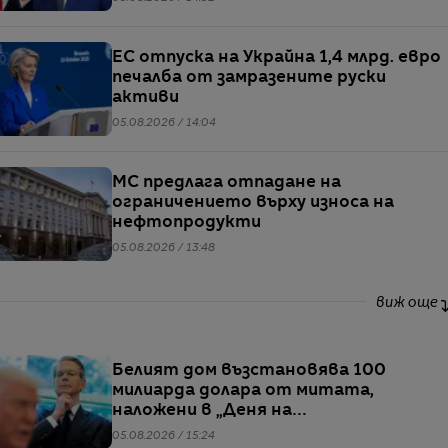
ЕС отпуска на Украйна 1,4 млрд. евро
печалба от замразените руски
активи
05.08.2026 / 14:04
МС предлага отпадане на
ограничението върху износа на
нефтопродукти
05.08.2026 / 13:48
виж още
Белият дом възстановява 100
милиарда долара от митата,
наложени в „Деня на
освобождението“
05.08.2026 / 15:24