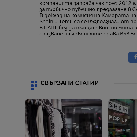
компанията започва чак през 2012 г
за първично публично предлагане в С
В доклад на комисия на Камарата н
Shein и Temu са се възползвали от 
в САЩ, без да плащат вносни мита 
спазване на човешките права във ве
СВЪРЗАНИ СТАТИИ