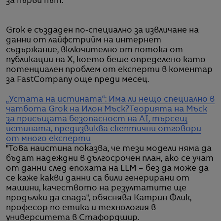
за първи път."
Grok е създаден по-специално за извличане на
данни от лайфстрийм на интернет
съдържание, включително от потока от
публикации на X, което беше определено като
потенциален проблем от експерти в коментар
за FastCompany още преди месец.
„Устата на истината“: Има ли нещо специално в
чатбота Grok на Илон Мъск?
Теорията на Мъск
за присъщата безопасност на AI, търсещ
истината, предизвиква скептични отговори
от много експерти
"Това наистина показва, че тези модели няма да
бъдат надеждни в дългосрочен план, ако се учат
от данни след епохата на LLM – без да може да
се каже какви данни са били генерирани от
машини, качеството на резултатите ще
продължи да спада", обяснява Катрин Флик,
професор по етика и технология в
университета в Стафордшир.