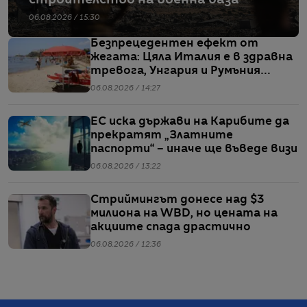
06.08.2026 / 15:30
Безпрецедентен ефект от
жегата: Цяла Италия е в здравна
тревога, Унгария и Румъния
пестят електричество
06.08.2026 / 14:27
ЕС иска държави на Карибите да
прекратят „Златните
паспорти“ – иначе ще въведе визи
06.08.2026 / 13:22
Стриймингът донесе над $3
милиона на WBD, но цената на
акциите спада драстично
06.08.2026 / 12:36