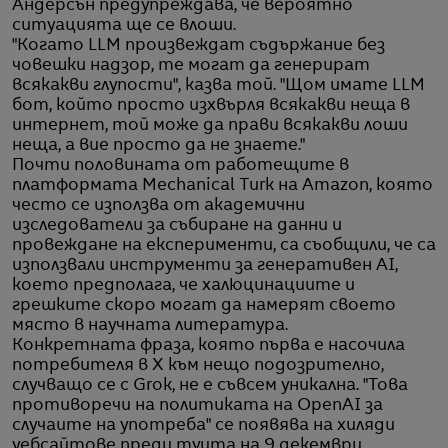
Андерсън предупреждава, че вероятно
ситуацията ще се влоши.
"Когато LLM произвеждат съдържание без
човешки надзор, те могат да генерират
всякакви глупости", казва той. "Щом имате LLM
бот, който просто изхвърля всякакви неща в
интернет, той може да прави всякакви лоши
неща, а вие просто да не знаете."
Почти половината от работещите в
платформата Mechanical Turk на Amazon, която
често се използва от академични
изследователи за събиране на данни и
провеждане на експерименти, са съобщили, че са
използвали инструменти за генеративен AI,
което предполага, че халюцинациите и
грешките скоро могат да намерят своето
място в научната литература.
Конкретната фраза, която първа е насочила
потребителя в X към нещо подозрително,
случващо се с Grok, не е съвсем уникална. "Това
противоречи на политиката на OpenAI за
случаите на употреба" се появява на хиляди
уебсайтове преди туита на 9 декември.