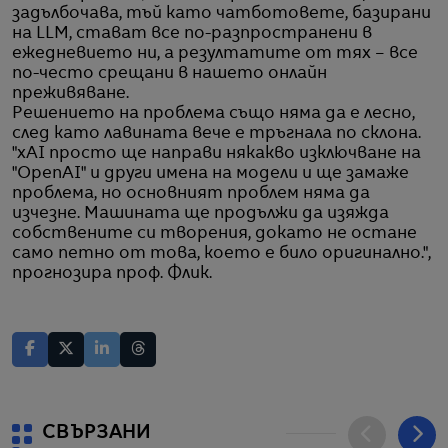
задълбочава, тъй като чатботовете, базирани
на LLM, стават все по-разпространени в
ежедневието ни, а резултатите от тях – все
по-често срещани в нашето онлайн
преживяване.
Решението на проблема също няма да е лесно,
след като лавината вече е тръгнала по склона.
"xAI просто ще направи някакво изключване на
"OpenAI" и други имена на модели и ще замаже
проблема, но основният проблем няма да
изчезне. Машината ще продължи да изяжда
собствените си творения, докато не остане
само петно от това, което е било оригинално.",
прогнозира проф. Флик.
СВЪРЗАНИ