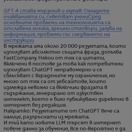
GPT-4 става мързелив и глупав: Охладете
очакванията си, съветват учени
Сред
основните проблеми на технологията са
отслабена логика, грешни отговори, загуба на
информация, проблеми със следването на
инструкции
В мрежата има около 20 000 резултата, които
използват абсолютно същата фраза, допълва
FastCompany. Някои от тях са цитати,
включени в постове за това как потребители
използват ChatGPT неправомерно и се
сблъскват с вградените му ограничения, но
много от тях са от уебсайтове, които
изглежда неволно са включили фразата в
съдържание, генерирано от изкуствен
интелект, което е било публикувано директно в
интернет без редакция.
Накратко: Резултатите от ChatGPT вече са
налице, разпръснати из мрежата.
И тъй като новите LLM търсят в интернет
повече данни за обучение, все по-вероятно е да