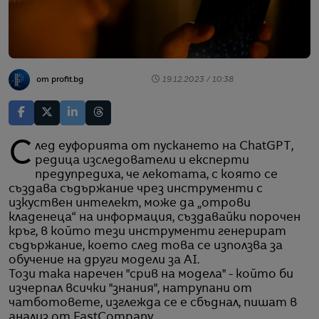
от profit.bg
19.12.2023 / 10:38
След еуфорията от пускането на ChatGPT,
редица изследователи и експерти
предупредиха, че лекотата, с която се
създава съдържание чрез инструменти с
изкуствен интелект, може да „отрови
кладенеца“ на информация, създавайки порочен
кръг, в който тези инструменти генерират
съдържание, което след това се използва за
обучение на други модели за AI.
Този така наречен "срив на модела" - който би
изчерпал всички "знания", натрупани от
чатботовете, изглежда се е сбъднал, пишат в
анализ от FastCompany.