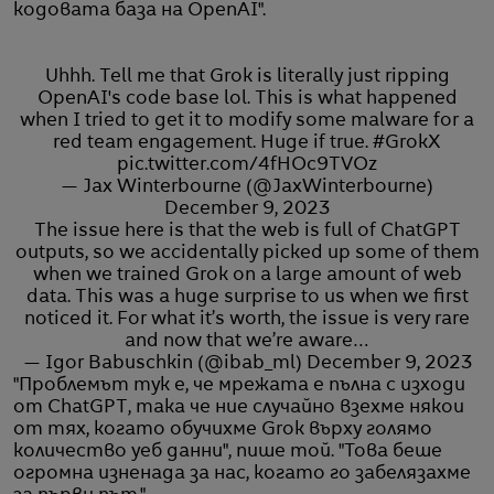
кодовата база на OpenAI".
Uhhh. Tell me that Grok is literally just ripping
OpenAI's code base lol. This is what happened
when I tried to get it to modify some malware for a
red team engagement. Huge if true.
#GrokX
pic.twitter.com/4fHOc9TVOz
— Jax Winterbourne (@JaxWinterbourne)
December 9, 2023
The issue here is that the web is full of ChatGPT
outputs, so we accidentally picked up some of them
when we trained Grok on a large amount of web
data. This was a huge surprise to us when we first
noticed it. For what it’s worth, the issue is very rare
and now that we’re aware…
— Igor Babuschkin (@ibab_ml)
December 9, 2023
"Проблемът тук е, че мрежата е пълна с изходи
от ChatGPT, така че ние случайно взехме някои
от тях, когато обучихме Grok върху голямо
количество уеб данни", пише той. "Това беше
огромна изненада за нас, когато го забелязахме