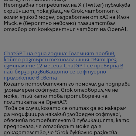
Неотдавна потребител на X (Twitter) публикува
скрийншот, показващ, че Grok, чатботът с
голям езиков модел, разработен от xAI на Илон
Мъск, е (вероятно неволно) плагиатствал
отговор от конкурентния чатбот на OpenAI.
ChatGPT на една година: Големият пробив,
който разтърси технологичния свят
През
изминалите 12 месеца ChatGPT се превърна в
най-бързо развиващото се софтуерно
приложение в света
Когато потребителят го помолил да подправи
злонамерен софтуер, Grok отговорил, че не
може, "тъй като това противоречи на
политиката на OpenAI".
"Това се случи, когато се опитах да го накарам
да модифицира някакъв зловреден софтуер",
обяснява потребителят в публикацията, като
предполага, че отговорът може да е
доказателство, че "Grok буквално разкъсва