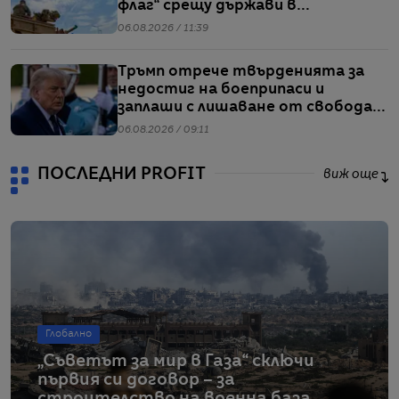
флаг“ срещу държави в
Балтийския регион
06.08.2026 / 11:39
Тръмп отрече твърденията за
недостиг на боеприпаси и
заплаши с лишаване от свобода
хората, които разпространяват
06.08.2026 / 09:11
подобна информация
ПОСЛЕДНИ PROFIT
виж още
Глобално
„Съветът за мир в Газа“ сключи
първия си договор – за
строителство на военна база