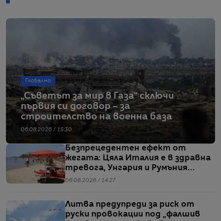
Глобално
„Съветът за мир в Газа“ сключи
първия си договор – за
строителство на военна база
06.08.2026 / 15:30
Безпрецедентен ефект от
жегата: Цяла Италия е в здравна
тревога, Унгария и Румъния
пестят електричество
06.08.2026 / 14:27
Литва предупреди за риск от
руски провокации под „фалшив