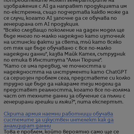
потребителите молят генераторите на
изображения с AI да направят продукцията им
по-екстремна, също подчертава какво може да
се случи, когато AI започне да се обучава по
генерирана от AI продукция.
"Всяко следващо поколение на даден модел ще
бъде много по-малко надеждно като източник
на истински факти за света, тъй като всяко
от тях ще бъде обучавано с все по-малко
надеждни данни", казва Майк Кател, сътрудник
по етика в Института "Алън Тюринг".
"Като се има предвид, че точността и
надеждността на инструменти като ChatGPT
са сериозен проблем сега, представете си колко
трудно ще бъде да накараме тези модели да
представят реалността, когато все по-голяма
част от техните данни за обучение са пълни с
генерирани грешки и лъжи?", пита експертът.
Скрита армия наемни работници обучава
системите за изкуствен интелект как да
анализират данни
Това е проблем, който вероятно само ще се