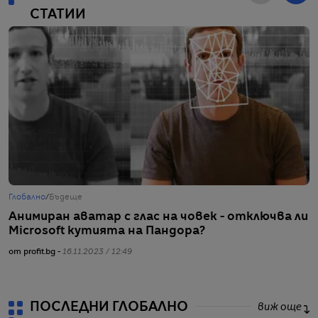
СТАТИИ
Глобално
/
Бъдеще
Г
Анимиран аватар с глас на човек - отключва ли
Т
Microsoft кутията на Пандора?
в
от profit.bg -
16.11.2023 / 12:49
от
ПОСЛЕДНИ ГЛОБАЛНО
виж още