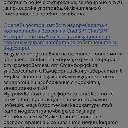
открият повече съдържание, генерирано от AI,
за по-широка употреба, включително в
компаниите и правителствата.
OpenAI изостря чатбот надпреварата с
корпоративна версия на ChatGPT
ChatGPT
Enterprise ще позволи на организациите да
персонализират чатбота за собствените си
индустрии
Визуално представяне на щетите, които може
да нанесе сривът на модела, е демонстрирано
от изследователи от Станфордския
университет и Калифорнийския университет в
Бъркли, които са захранвали създателите на
генеративни изображения с продукти,
генерирани от AI.
Изкривяванията и деформациите, които се
получават, превръщат напълно нормални
човешки лица в гротескни карикатури, тъй
като моделът започва да се разпада.
Забавният мем "Make it more", който се
разпространява в социалните медии, където