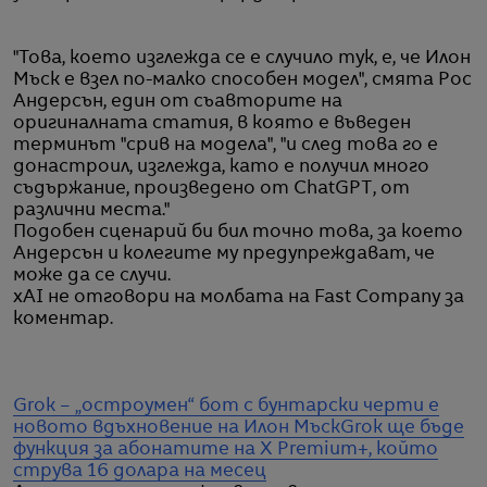
"Това, което изглежда се е случило тук, е, че Илон
Мъск е взел по-малко способен модел", смята Рос
Андерсън, един от съавторите на
оригиналната статия, в която е въведен
терминът "срив на модела", "и след това го е
донастроил, изглежда, като е получил много
съдържание, произведено от ChatGPT, от
различни места."
Подобен сценарий би бил точно това, за което
Андерсън и колегите му предупреждават, че
може да се случи.
xAI не отговори на молбата на Fast Company за
коментар.
Grok – „остроумен“ бот с бунтарски черти е
новото вдъхновение на Илон Мъск
Grok ще бъде
функция за абонатите на X Premium+, който
струва 16 долара на месец