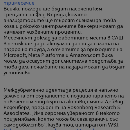
тримесечие
Всички погледи ще бъдат насочени към
срещата на Фед в сряда, когато
анализаторите ще търсят сигнали за това
кога и доколко централните банкери могат да
намалят лихвените проценти.
Месечният доклад за работните места в САЩ
в петък ще даде актуални данни за силата на
пазара на труда, а отчетите за приходите на
Microsoft, Meta Platforms и Amazon.com биха
могли да осигурят допълнителна представа за
това дали печалбите на пазара могат да бъдат
устойчиви.
Междувременно идеята за рецесия е напълно
заличена от съзнанието и позиционирането на
повечето мениджъри на активи, смята Дейвид
Розенберг, президент на Rosenberg Research &
Associates. „Има огромна увереност в мекото
приземяване, която може би сега граничи със
самодоволство“, казва той, цитиран от WSJ.