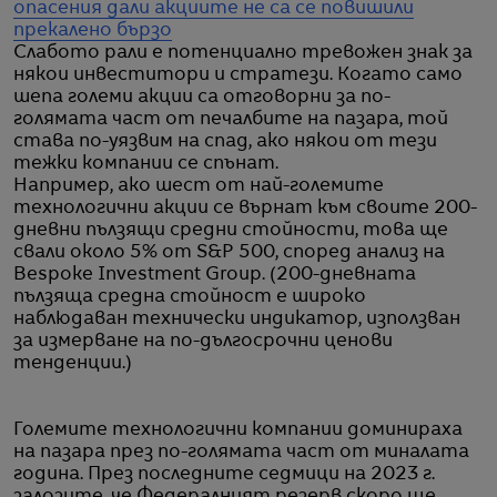
опасения дали акциите не са се повишили
прекалено бързо
Слабото рали е потенциално тревожен знак за
някои инвеститори и стратези. Когато само
шепа големи акции са отговорни за по-
голямата част от печалбите на пазара, той
става по-уязвим на спад, ако някои от тези
тежки компании се спънат.
Например, ако шест от най-големите
технологични акции се върнат към своите 200-
дневни пълзящи средни стойности, това ще
свали около 5% от S&P 500, според анализ на
Bespoke Investment Group. (200-дневната
пълзяща средна стойност е широко
наблюдаван технически индикатор, използван
за измерване на по-дългосрочни ценови
тенденции.)
Големите технологични компании доминираха
на пазара през по-голямата част от миналата
година. През последните седмици на 2023 г.
залозите, че Федералният резерв скоро ще