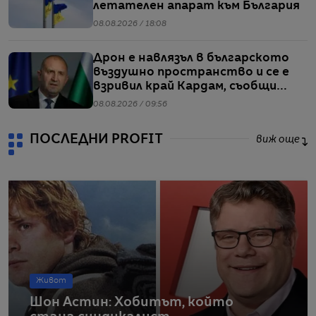
летателен апарат към България
08.08.2026 / 18:08
Дрон е навлязъл в българското
въздушно пространство и се е
взривил край Кардам, съобщи
Радев
08.08.2026 / 09:56
ПОСЛЕДНИ PROFIT
виж още
Живот
Шон Астин: Хобитът, който