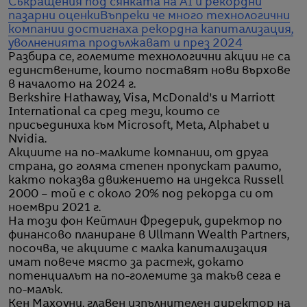
Съкращения под сянката на AI и рекордни
пазарни оценки
Въпреки че много технологични
компании достигнаха рекордна капитализация,
уволненията продължават и през 2024
Разбира се, големите технологични акции не са
единствените, които поставят нови върхове
в началото на 2024 г.
Berkshire Hathaway, Visa, McDonald's и Marriott
International са сред тези, които се
присъединиха към Microsoft, Meta, Alphabet и
Nvidia.
Акциите на по-малките компании, от друга
страна, до голяма степен пропускат ралито,
както показва движението на индекса Russell
2000 – той е с около 20% под рекорда си от
ноември 2021 г.
На този фон Кейтлин Фредерик, директор по
финансово планиране в Ullmann Wealth Partners,
посочва, че акциите с малка капитализация
имат повече място за растеж, докато
потенциалът на по-големите за такъв сега е
по-малък.
Кен Махоуни, главен изпълнителен директор на