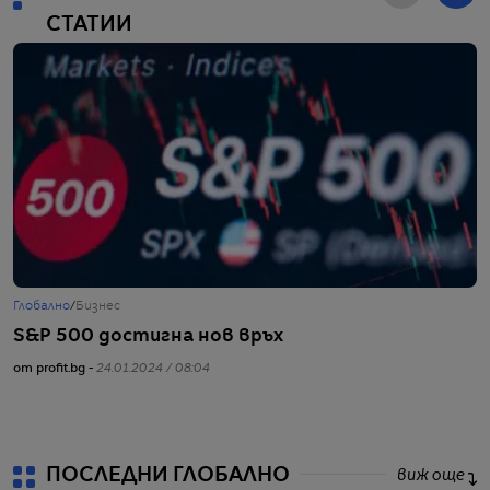
СТАТИИ
Глобално
/
Бизнес
Г
S&P 500 достигна нов връх
В
ф
от profit.bg -
24.01.2024 / 08:04
от
ПОСЛЕДНИ ГЛОБАЛНО
виж още