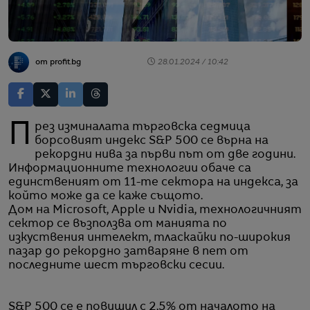
от profit.bg
28.01.2024 / 10:42
През изминалата търговска седмица
борсовият индекс S&P 500 се върна на
рекордни нива за първи път от две години.
Информационните технологии обаче са
единственият от 11-те сектора на индекса, за
който може да се каже същото.
Дом на Microsoft, Apple и Nvidia, технологичният
сектор се възползва от манията по
изкуствения интелект, тласкайки по-широкия
пазар до рекордно затваряне в пет от
последните шест търговски сесии.
S&P 500 се е повишил с 2,5% от началото на