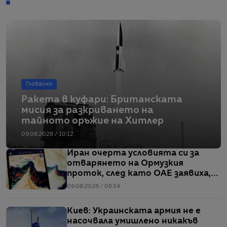
Глобално
Ракета в куфари: Британската
мисия за разкриването на
тайното оръжие на Хитлер
09.08.2026 / 10:12
Иран очерта условията си за
отварянето на Ормузкия
проток, след като ОАЕ заявиха,
че един от корабите им е бил
09.08.2026 / 06:54
обект на въздушен удар
Киев: Украинската армия не е
насочвала умишлено никакъв