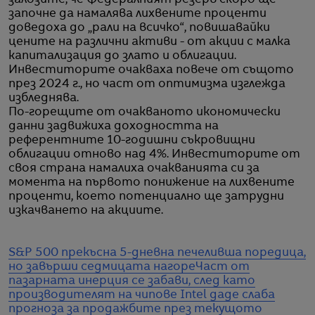
започне да намалява лихвените проценти
доведоха до „рали на всичко“, повишавайки
цените на различни активи - от акции с малка
капитализация до злато и облигации.
Инвеститорите очакваха повече от същото
през 2024 г., но част от оптимизма изглежда
избледнява.
По-горещите от очакваното икономически
данни задвижиха доходността на
референтните 10-годишни съкровищни
облигации отново над 4%. Инвеститорите от
своя страна намалиха очакванията си за
момента на първото понижение на лихвените
проценти, което потенциално ще затрудни
изкачването на акциите.
S&P 500 прекъсна 5-дневна печеливша поредица,
но завърши седмицата нагоре
Част от
пазарната инерция се забави, след като
производителят на чипове Intel даде слаба
прогноза за продажбите през текущото