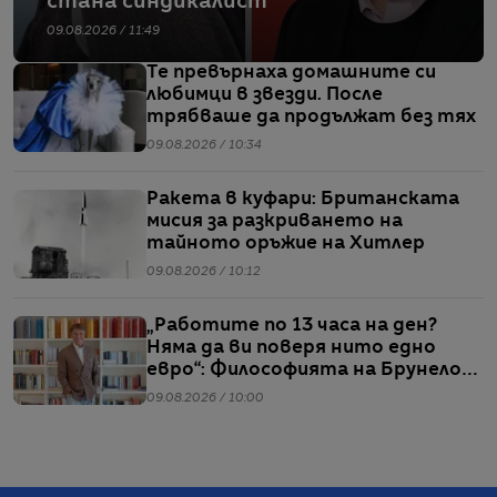
стана синдикалист
09.08.2026 / 11:49
Те превърнаха домашните си
любимци в звезди. После
трябваше да продължат без тях
09.08.2026 / 10:34
Ракета в куфари: Британската
мисия за разкриването на
тайното оръжие на Хитлер
09.08.2026 / 10:12
„Работите по 13 часа на ден?
Няма да ви поверя нито едно
евро“: Философията на Брунело
Кучинели за бизнеса и живота
09.08.2026 / 10:00