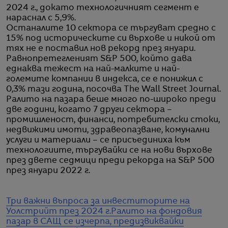
2024 г., докато технологичният сегмент е
нараснал с 5,9%.
Останалите 10 сектора се търгуват средно с
15% под историческите си върхове и никой от
тях не е поставил нов рекорд през януари.
Равнопретегленият S&P 500, който дава
еднаква тежест на най-малките и най-
големите компании в индекса, се е понижил с
0,3% тази година, посочва The Wall Street Journal.
Ралито на пазара беше много по-широко преди
две години, когато 7 други сектора –
промишленост, финанси, потребителски стоки,
недвижими имоти, здравеопазване, комунални
услуги и материали – се присъединиха към
технологиите, търгувайки се на нови върхове
през двете седмици преди рекорда на S&P 500
през януари 2022 г.
Три важни въпроса за инвеститорите на
Уолстрийт през 2024 г.
Ралито на фондовия
пазар в САЩ се изчерпа, предизвиквайки