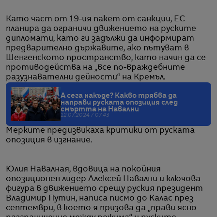
Като част от 19-ия пакет от санкции, ЕС
планира да ограничи движението на руските
дипломати, като ги задължи да информират
предварително държавите, ако пътуват в
Шенгенското пространство, като начин да се
противодейства на „все по-враждебните
разузнавателни дейности“ на Кремъл.
А сега накъде? Какво трябва да
направи руската опозиция след
смъртта на Навални
12.07.2024 / 07:43
Мерките предизвикаха критики от руската
опозиция в изгнание.
Юлия Навалная, вдовица на покойния
опозиционен лидер Алексей Навални и ключова
фигура в движението срещу руския президент
Владимир Путин, написа писмо до Калас през
септември, в което я призова да „прави ясно