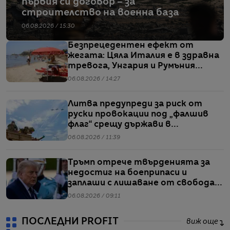
първия си договор – за
строителство на военна база
06.08.2026 / 15:30
Безпрецедентен ефект от
жегата: Цяла Италия е в здравна
тревога, Унгария и Румъния
пестят електричество
06.08.2026 / 14:27
Литва предупреди за риск от
руски провокации под „фалшив
флаг“ срещу държави в
Балтийския регион
06.08.2026 / 11:39
Тръмп отрече твърденията за
недостиг на боеприпаси и
заплаши с лишаване от свобода
хората, които разпространяват
06.08.2026 / 09:11
подобна информация
ПОСЛЕДНИ PROFIT
виж още