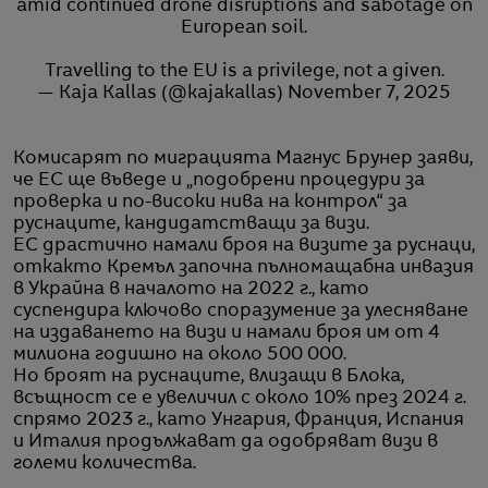
amid continued drone disruptions and sabotage on
European soil.
Travelling to the EU is a privilege, not a given.
— Kaja Kallas (@kajakallas)
November 7, 2025
Комисарят по миграцията Магнус Брунер заяви,
че ЕС ще въведе и „подобрени процедури за
проверка и по-високи нива на контрол“ за
руснаците, кандидатстващи за визи.
ЕС драстично намали броя на визите за руснаци,
откакто Кремъл започна пълномащабна инвазия
в Украйна в началото на 2022 г., като
суспендира ключово споразумение за улесняване
на издаването на визи и намали броя им от 4
милиона годишно на около 500 000.
Но броят на руснаците, влизащи в Блока,
всъщност се е увеличил с около 10% през 2024 г.
спрямо 2023 г., като Унгария, Франция, Испания
и Италия продължават да одобряват визи в
големи количества.