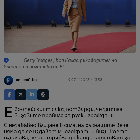
Getty Images | Кая Калас, ръководител на
външната политика на ЕС
от profit.bg
07.11.2025 / 13:58
Европейският съюз потвърди, че затяга
визовите правила за руски граждани.
С незабавно влизане в сила, на руснаците вече
няма да се издават многократни визи, което
означава, че ще трябва да кандидатстват за