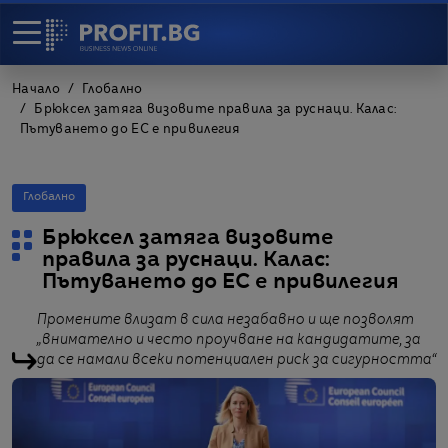
Начало
Глобално
Брюксел затяга визовите правила за руснаци. Калас:
Пътуването до ЕС е привилегия
Глобално
Брюксел затяга визовите
правила за руснаци. Калас:
Пътуването до ЕС е привилегия
Промените влизат в сила незабавно и ще позволят
„внимателно и често проучване на кандидатите, за
да се намали всеки потенциален риск за сигурността“