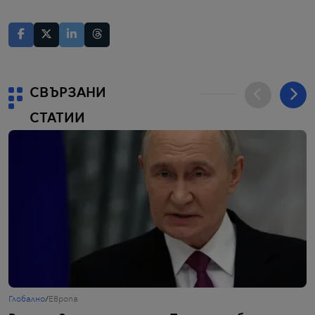
СВЪРЗАНИ
СТАТИИ
Глобално
/
Европа
Ж