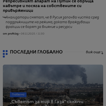
Репресивният апарат на Путин се обръща
К
навътре и посяга на собствените си
м
привърженици
Анализатори смятат, че в Русия започва чистка сред
поддръжниците на режима, докато враждуващи
фракции се борят за влияние и ресурси
от profit.bg -
06.11.2025 / 11:50
от
ПОСЛЕДНИ ГЛОБАЛНО
виж още
Глобално
„Съветът за мир в Газа“ сключи