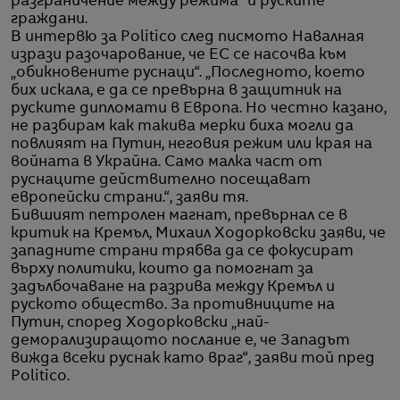
разграничение между режима“ и руските
граждани.
В интервю за Politico след писмото Навалная
изрази разочарование, че ЕС се насочва към
„обикновените руснаци“. „Последното, което
бих искала, е да се превърна в защитник на
руските дипломати в Европа. Но честно казано,
не разбирам как такива мерки биха могли да
повлияят на Путин, неговия режим или края на
войната в Украйна. Само малка част от
руснаците действително посещават
европейски страни.“, заяви тя.
Бившият петролен магнат, превърнал се в
критик на Кремъл, Михаил Ходорковски заяви, че
западните страни трябва да се фокусират
върху политики, които да помогнат за
задълбочаване на разрива между Кремъл и
руското общество. За противниците на
Путин, според Ходорковски „най-
деморализиращото послание е, че Западът
вижда всеки руснак като враг“, заяви той пред
Politico.