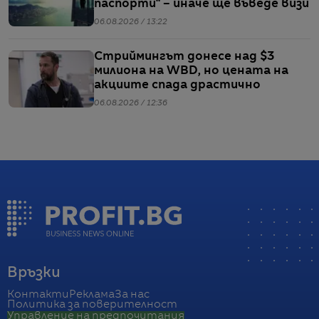
паспорти“ – иначе ще въведе визи
06.08.2026 / 13:22
Стриймингът донесе над $3
милиона на WBD, но цената на
акциите спада драстично
06.08.2026 / 12:36
Връзки
Контакти
Реклама
За нас
Политика за поверителност
Управление на предпочитания