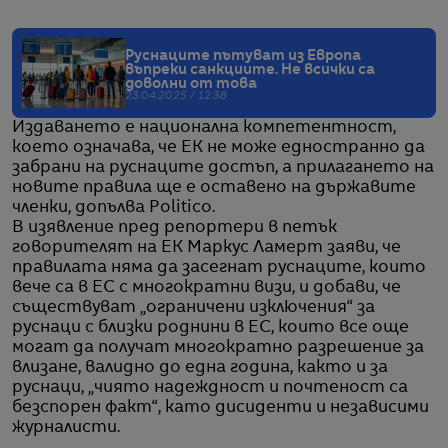
Руснаците пътуват из Европа
въпреки санкциите. Не всички са
доволни от това
23.04.2025 / 12:38
Издаването е национална компетентност,
което означава, че ЕК не може едностранно да
забрани на руснаците достъп, а прилагането на
новите правила ще е оставено на държавите
членки, допълва Politico.
В изявление пред репортери в петък
говорителят на EK Маркус Ламерт заяви, че
правилата няма да засегнат руснаците, които
вече са в ЕС с многократни визи, и добави, че
съществуват „ограничени изключения“ за
руснаци с близки роднини в ЕС, които все още
могат да получат многократно разрешение за
влизане, валидно до една година, както и за
руснаци, „чиято надеждност и почтеност са
безспорен факт“, като дисиденти и независими
журналисти.