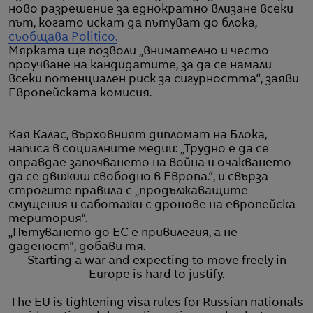
ново разрешение за еднократно влизане всеки
път, когато искат да пътуват до блока,
съобщава Politico.
Мярката ще позволи „внимателно и често
проучване на кандидатите, за да се намали
всеки потенциален риск за сигурността“, заяви
Европейската комисия.
Кая Калас, върховният дипломат на Блока,
написа в социалните медии: „Трудно е да се
оправдае започването на война и очакването
да се движиш свободно в Европа.“, и свърза
строгите правила с „продължаващите
смущения и саботажи с дронове на европейска
територия“.
„Пътуването до ЕС е привилегия, а не
даденост“, добави тя.
Starting a war and expecting to move freely in
Europe is hard to justify.
The EU is tightening visa rules for Russian nationals