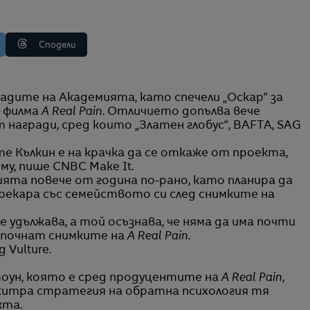
Сподели
в филма
A Real Pain
. Отличието допълва вече
награди, сред които „Златен глобус“, BAFTA, SAG
е Кълкин е на крачка да се откаже от проекта,
у, пише CNBC Make It.
ията повече от година по-рано, като планира да
прекара със семейството си след снимките на
 удължава, а той осъзнава, че няма да има почти
започнат снимките на
A Real Pain
.
 Vulture.
тоун, която е сред продуцентите на
A Real Pain
,
 хитра стратегия на обратна психология тя
кта.