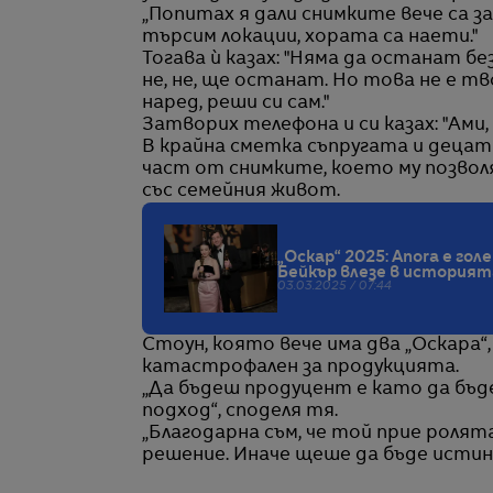
„Попитах я дали снимките вече са запо
търсим локации, хората са наети."
Тогава ѝ казах: "Няма да останат без
не, не, ще останат. Но това не е тв
наред, реши си сам."
Затворих телефона и си казах: "Ами, 
В крайна сметка съпругата и децата
част от снимките, което му позво
със семейния живот.
„Оскар“ 2025: Anora е г
Бейкър влезе в историят
03.03.2025 / 07:44
Стоун, която вече има два „Оскара“,
катастрофален за продукцията.
„Да бъдеш продуцент е като да бъде
подход“, споделя тя.
„Благодарна съм, че той прие ролята,
решение. Иначе щеше да бъде истин