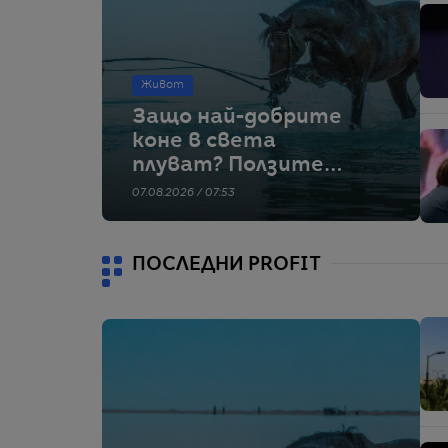
Живот
Защо най-добрите
коне в света
плуват? Ползите
далеч не са само в
07.08.2026 / 07:53
разхлаждането
ПОСЛЕДНИ PROFIT