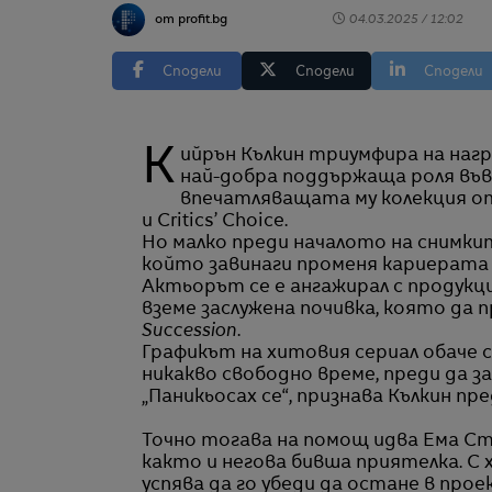
от profit.bg
04.03.2025 / 12:02
Сподели
Сподели
Сподели
Кийрън Кълкин триумфира на наградите на Академията, като спечели „Оскар“ за
най-добра поддържаща роля въ
впечатляващата му колекция от 
и Critics’ Choice.
Но малко преди началото на снимкит
който завинаги променя кариерата м
Актьорът се е ангажирал с продукц
вземе заслужена почивка, която да 
Succession
.
Графикът на хитовия сериал обаче се
никакво свободно време, преди да 
„Паникьосах се“, признава Кълкин пред
Точно тогава на помощ идва Ема С
както и негова бивша приятелка. С
успява да го убеди да остане в прое