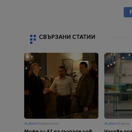
СВЪРЗАНИ СТАТИИ
Живот
/
Любопитно
Живот
/
Сцена