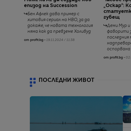
Може ли AI да създаде нов
Часове пр
епизод на Succession
„Оскар“: К
статуетки
Бен Афлек дава пример с
губещ
хитовия сериал на HBO, за да
докаже, че новата технология
Деми Мур и
няма как да превземе Холивуд
фаворити з
последния
от profit.bg -
19.11.2024 / 11:38
надпревар
оспорвана
от profit.bg -
02.
ПОСЛЕДНИ ЖИВОТ