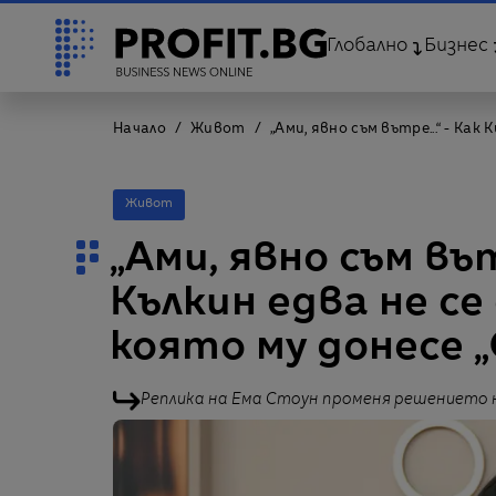
Глобално
Бизнес
Начало
Живот
„Ами, явно съм вътре...“ - Ка
Живот
„Ами, явно съм вът
Кълкин едва не с
която му донесе 
Реплика на Ема Стоун променя решението 