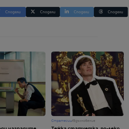
Сподели
Сподели
Сподели
Сподели
Стратегии
/
Вдъхновение