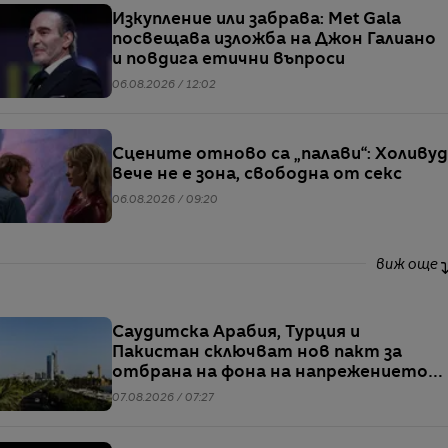
Изкупление или забрава: Met Gala
посвещава изложба на Джон Галиано
и повдига етични въпроси
06.08.2026 / 12:02
Сцените отново са „палави“: Холивуд
вече не е зона, свободна от секс
06.08.2026 / 09:20
виж още
Саудитска Арабия, Турция и
Пакистан сключват нов пакт за
отбрана на фона на напрежението
между САЩ и Иран
07.08.2026 / 07:27