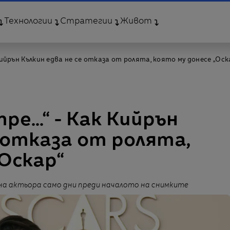
Технологии
Стратегии
Живот
к Кийрън Кълкин едва не се отказа от ролята, която му донесе „Оск
ре...“ - Как Кийрън
е отказа от ролята,
„Оскар“
на актьора само дни преди началото на снимките