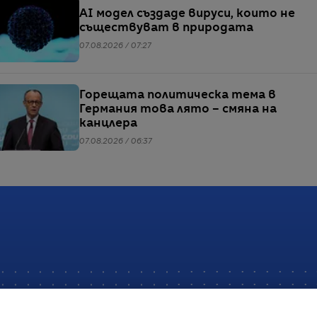
AI модел създаде вируси, които не
съществуват в природата
07.08.2026 / 07:27
Горещата политическа тема в
Германия това лято – смяна на
канцлера
07.08.2026 / 06:37