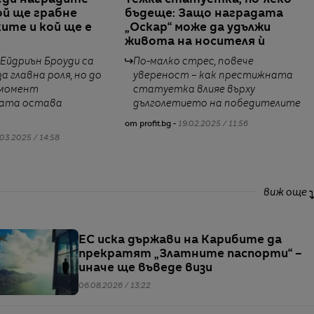
еди наградите
Тежка статуетка, по-леко
ой ще грабне
бъдеще: Защо наградата
те и кой ще е
„Оскар“ може да удължи
живота на носителя ѝ
 Ейдриън Броуди са
По-малко стрес, повече
а главна роля, но до
увереност – как престижната
 момент
статуетка влияе върху
ата остава
дълголетието на победителите
от profit.bg -
19.02.2025 / 11:56
03.2025 / 14:58
виж още
ЕС иска държави на Карибите да
прекратят „Златните паспорти“ –
иначе ще въведе визи
06.08.2026 / 13:22