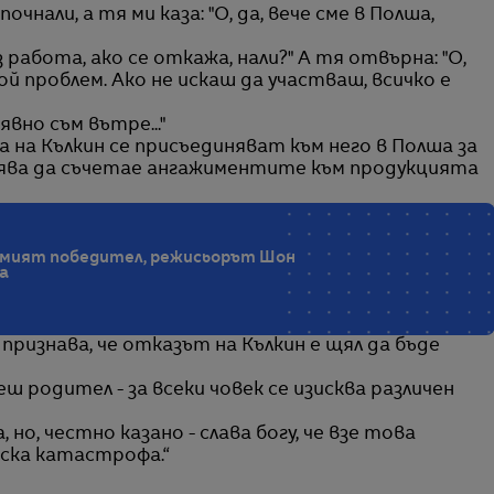
чнали, а тя ми каза: "О, да, вече сме в Полша,
 работа, ако се откажа, нали?" А тя отвърна: "О,
ой проблем. Ако не искаш да участваш, всичко е
явно съм вътре..."
 на Кълкин се присъединяват към него в Полша за
лява да съчетае ангажиментите към продукцията
олемият победител, режисьорът Шон
а
 признава, че отказът на Кълкин е щял да бъде
ш родител - за всеки човек се изисква различен
 но, честно казано - слава богу, че взе това
ска катастрофа.“