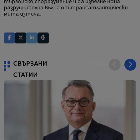
търговско споразумение и да избегне нова
разрушителна вълна от трансатлантически
мита изтича.
СВЪРЗАНИ
СТАТИИ