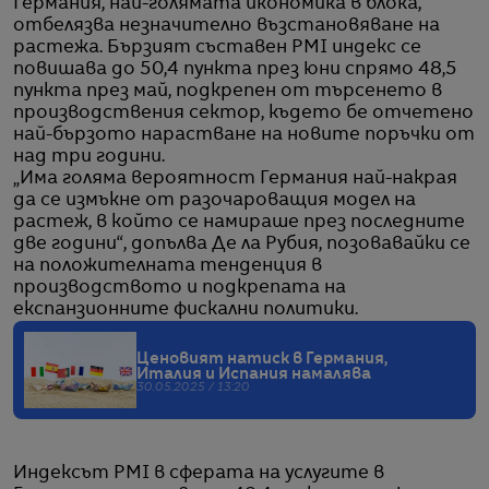
Германия, най-голямата икономика в блока,
отбелязва незначително възстановяване на
растежа. Бързият съставен PMI индекс се
повишава до 50,4 пункта през юни спрямо 48,5
пункта през май, подкрепен от търсенето в
производствения сектор, където бе отчетено
най-бързото нарастване на новите поръчки от
над три години.
„Има голяма вероятност Германия най-накрая
да се измъкне от разочароващия модел на
растеж, в който се намираше през последните
две години“, допълва Де ла Рубия, позовавайки се
на положителната тенденция в
производството и подкрепата на
експанзионните фискални политики.
Ценовият натиск в Германия,
Италия и Испания намалява
30.05.2025 / 13:20
Индексът PMI в сферата на услугите в