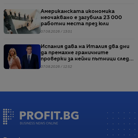
Американската икономика
неочаквано е загубила 23 000
работни места през юли
07.08.2026 / 13:01
Испания дава на Италия два дни
да премахне граничните
проверки за нейни пътници след
кризата в Сеута
07.08.2026 / 12:52