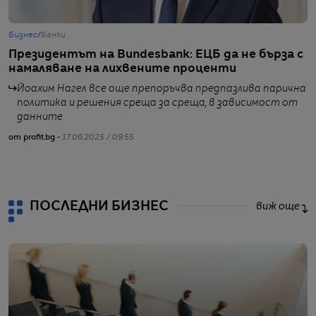
Бизнес
/
Банки
Б
Президентът на Bundesbank: ЕЦБ да не бърза с
В
намаляване на лихвените проценти
п
ф
Йоахим Нагел все още препоръчва предпазлива парична
политика и решения среща за среща, в зависимост от
данните
от profit.bg -
17.06.2025 / 09:55
от
ПОСЛЕДНИ БИЗНЕС
виж още