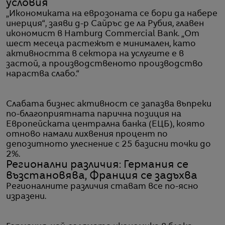
условия
„Икономиката на еврозоната се бори да набере
инерция“, заяви д-р Сайръс де ла Рубия, главен
икономист в Hamburg Commercial Bank. „От
шест месеца растежът е минимален, като
активността в сектора на услугите е в
застой, а производственото производство
нараства слабо.“
Слабата бизнес активност се запазва въпреки
по-благоприятната парична позиция на
Европейската централна банка (ЕЦБ), която
отново намали лихвения процент по
депозитното улеснение с 25 базисни точки до
2%.
Регионални различия: Германия се
възстановява, Франция се задъхва
Регионалните различия стават все по-ясно
изразени.