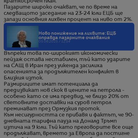
краткосрочен план.
Пазарите широко очакват, че по време на
следващото заседание на 23-24 юли ЕЦБ ще
запази основния лихвен процент на ниво от 2%.
Ново понижение на лихвите: ЕЦБ
оправда пазарните очаквания
05.06.2025 / 12:54
Въпреки това по-широкият икономически
пейзаж остава нестабилен, тъй като ударите
на САЩ в Иран през уикенда засилиха
опасенията за продължителен конфликт в
Близкия изток.
Размириците имат потенциала да
предизвикат нов скок в цените на петрола -
особено като се има предвид, че близо 20% от
световните доставки на суров петрол
преминават през Ормузкия проток.
Към несигурността се прибавя и фактът, че 90-
дневната тарифна пауза на Доналд Тръмп
изтича на 9 юли. Тъй като преговорите все още
продължават, времето за Европа да постигне