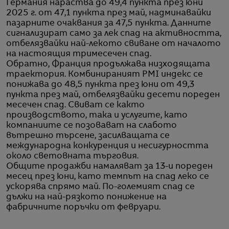
Германия нараства до 49,4 пункта през юни
2025 г. от 47,1 пункта през май, надминавайки
пазарните очаквания за 47,5 пункта. Данните
сигнализират само за лек спад на активността,
отбелязвайки най-лекото свиване от началото
на настоящия тримесечен спад.
Обратно, Франция продължава низходящата
траектория. Комбинираният PMI индекс се
понижава до 48,5 пункта през юни от 49,3
пункта през май, отбелязвайки десети пореден
месечен спад. Свиват се както
производството, така и услугите, като
компаниите се позовават на слабото
вътрешно търсене, засилващата се
международна конкуренция и несигурността
около световната търговия.
Общите продажби намаляват за 13-и пореден
месец през юни, като темпът на спад леко се
ускорява спрямо май. По-големият спад се
дължи на най-рязкото понижение на
фабричните поръчки от февруари.