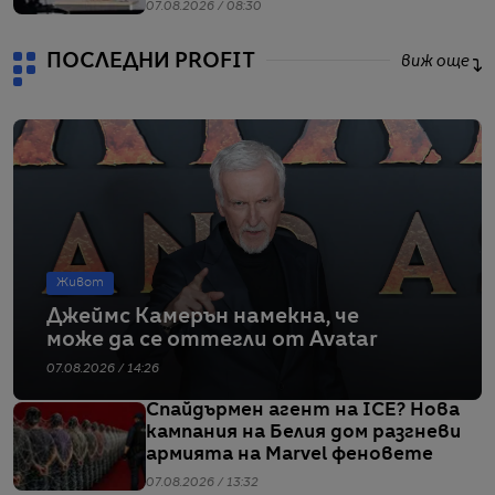
начело на групата
07.08.2026 / 08:30
ПОСЛЕДНИ PROFIT
виж още
Живот
Джеймс Камерън намекна, че
може да се оттегли от Avatar
07.08.2026 / 14:26
Спайдърмен агент на ICE? Нова
кампания на Белия дом разгневи
армията на Marvel феновете
07.08.2026 / 13:32