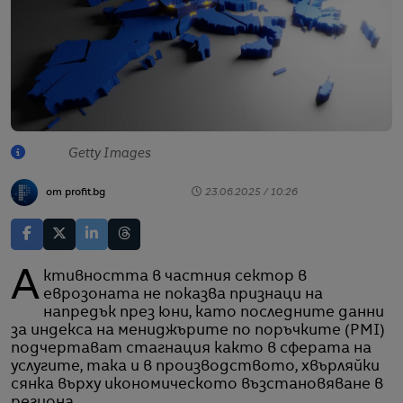
Getty Images
от profit.bg
23.06.2025 / 10:26
Активността в частния сектор в
еврозоната не показва признаци на
напредък през юни, като последните данни
за индекса на мениджърите по поръчките (PMI)
подчертават стагнация както в сферата на
услугите, така и в производството, хвърляйки
сянка върху икономическото възстановяване в