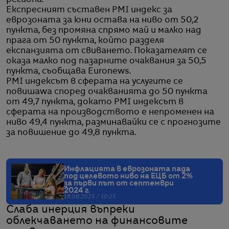
региона.
Експресният съставен PMI индекс за
еврозоната за юни остава на ниво от 50,2
пункта, без промяна спрямо май и малко над
прага от 50 пункта, който разделя
експанзията от свиването. Показателят се
оказа малко под пазарните очаквания за 50,5
пункта, съобщава Euronews.
PMI индексът в сферата на услугите се
повишawa според очакванията до 50 пункта
от 49,7 пункта, докато PMI индексът в
сферата на производството e непроменен на
ниво 49,4 пункта, разминавайки се с прогнозите
за повишение до 49,8 пункта.
Инфлацията в еврозоната пада
под целевото ниво на ЕЦБ от 2%
за първи път от септември
2024 г.
18.06.2025 / 10:25
Слаба инерция въпреки
облекчаването на финансовите