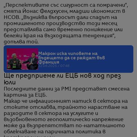
„Перспективите със сигурност са помрачени“,
смята Йонас Фелдхусен, младши икономист в
HCOB. „Възниква въпросът дали спадът на
промишленото производство този месец
представлява само временно понижение или
бележи края на възходящата тенденция“,
допълва той.
Макрон иска чиповете на
бъдещето да се раждат във
Франция
12.06.2025 / 07:48
Ще предприеме ли ЕЦБ нов ход през
юли
Последните данни за PMI представят смесена
картина за ЕЦБ.
Макар че инфлационният натиск в сектора на
стоките отслабва, трайното нарастване на
разходите в сектора на услугите и
възобновеното геополитическо напрежение
може да възпрепятстват по-нататъшното
облекчаване на паричната политика в