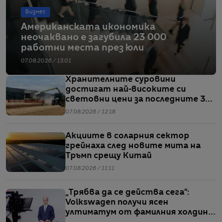
Бизнес
Американската икономика
неочаквано е загубила 23 000
работни места през юли
07.08.2026 / 13:01
Хранителните суровини
достигат най-високите си
световни цени за последните 3
години
07.08.2026 / 12:18
Акциите в соларния сектор
грейнаха след новите мита на
Тръмп срещу Китай
07.08.2026 / 11:11
„Трябва да се действа сега“:
Volkswagen получи ясен
ултиматум от фамилния холдинг